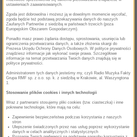
Dalsza część artykułu pod materiałem video:
ustawieniach zaawansowanych.
Zgoda jest dobrowolna i możesz ją w dowolnym momencie wycofać,
zgoda będzie też podstawą przekazywania danych do naszych
Zaufanych Partnerów z siedzibą w państwach trzecich (poza
Europejskim Obszarem Gospodarczym).
Ponadto masz prawo żądania dostępu, sprostowania, usunięcia lub
ograniczenia przetwarzania danych, a także złożenia skargi do
Prezesa Urzędu Ochrony Danych Osobowych. W polityce prywatności
znajdziesz informacje jak wykonać swoje prawa. Szczegółowe
informacje na temat przetwarzania Twoich danych znajdują się w
polityce prywatności.
Administratorem tych danych jesteśmy my, czyli Radio Muzyka Fakty
Grupa RMF sp. z o.o. sp. k. z siedzibą w Krakowie, al. Waszyngtona
1.
Stosowanie plików cookies i innych technologii
Wraz z partnerami stosujemy pliki cookies (tzw. ciasteczka) i inne
Źródło: RMF24
pokrewne technologie, które mają na celu:
Zapewnienie bezpieczeństwa podczas korzystania z naszych
stron
Ulepszenie świadczonych przez nas usług poprzez wykorzystanie
chcesz widzieć więcej artykułów od RMF24?
dodaj w
danych w celach analitycznych i statystycznych
Google
Poznanie Twoich preferencji na podstawie sposobu korzystania z