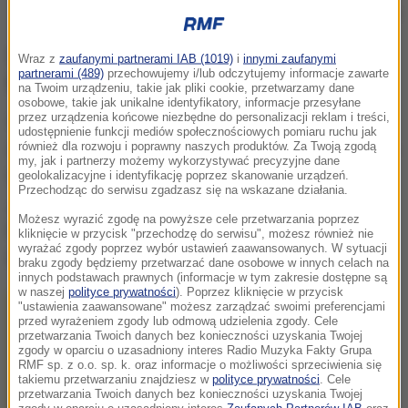
/
East News
Sikorski: Zagrożenie dla Ukrainy, dla
Wraz z
zaufanymi partnerami IAB (1019)
i
innymi zaufanymi
partnerami (489)
przechowujemy i/lub odczytujemy informacje zawarte
NATO i dla Polski
na Twoim urządzeniu, takie jak pliki cookie, przetwarzamy dane
osobowe, takie jak unikalne identyfikatory, informacje przesyłane
przez urządzenia końcowe niezbędne do personalizacji reklam i treści,
Szef MSZ Radosław Sikorski wrócił w rozmowie z
udostępnienie funkcji mediów społecznościowych pomiaru ruchu jak
dziennikarzami do kwestii nadania przez prezydenta
również dla rozwoju i poprawny naszych produktów. Za Twoją zgodą
my, jak i partnerzy możemy wykorzystywać precyzyjne dane
Ukrainy jednej z jednostek wojskowych imienia
geolokalizacyjne i identyfikację poprzez skanowanie urządzeń.
Przechodząc do serwisu zgadzasz się na wskazane działania.
„Bohaterów UPA” oraz do decyzji prezydenta Karola
Możesz wyrazić zgodę na powyższe cele przetwarzania poprzez
Nawrockiego o odebraniu Zełenskiemu Orderu Orła
kliknięcie w przycisk "przechodzę do serwisu", możesz również nie
wyrażać zgody poprzez wybór ustawień zaawansowanych. W sytuacji
Białego.
braku zgody będziemy przetwarzać dane osobowe w innych celach na
innych podstawach prawnych (informacje w tym zakresie dostępne są
w naszej
polityce prywatności
). Poprzez kliknięcie w przycisk
Jedna nieszczęsna decyzja prezydenta
"ustawienia zaawansowane" możesz zarządzać swoimi preferencjami
przed wyrażeniem zgody lub odmową udzielenia zgody. Cele
Zełenskiego nie zmieniła faktu, że Putin jest
przetwarzania Twoich danych bez konieczności uzyskania Twojej
zgody w oparciu o uzasadniony interes Radio Muzyka Fakty Grupa
zagrożeniem dla Ukrainy, dla NATO i dla Polski.
RMF sp. z o.o. sp. k. oraz informacje o możliwości sprzeciwienia się
takiemu przetwarzaniu znajdziesz w
polityce prywatności
. Cele
Kierowanie się tylko emocjami jest geopolityką
przetwarzania Twoich danych bez konieczności uzyskania Twojej