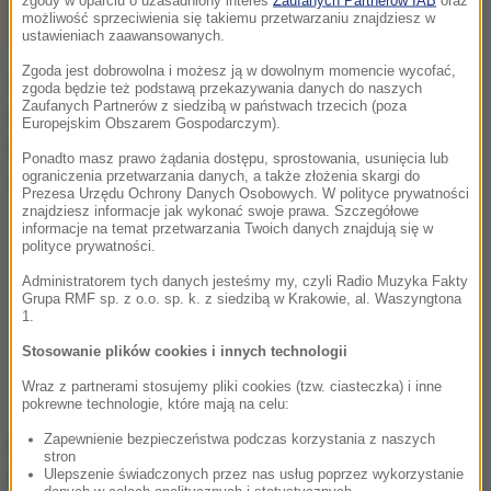
zgody w oparciu o uzasadniony interes
Zaufanych Partnerów IAB
oraz
gówniarstwa
- powiedział.
możliwość sprzeciwienia się takiemu przetwarzaniu znajdziesz w
ustawieniach zaawansowanych.
Zgoda jest dobrowolna i możesz ją w dowolnym momencie wycofać,
Wicepremier Sikorski dodał, że prezydent Karol
zgoda będzie też podstawą przekazywania danych do naszych
Zaufanych Partnerów z siedzibą w państwach trzecich (poza
Nawrocki został zaproszony na dzisiejszą Naradą
Europejskim Obszarem Gospodarczym).
Kierowników Placówek Zagranicznych, „ale nie
Ponadto masz prawo żądania dostępu, sprostowania, usunięcia lub
ograniczenia przetwarzania danych, a także złożenia skargi do
odpowiedział na zaproszenie”.
Prezesa Urzędu Ochrony Danych Osobowych. W polityce prywatności
znajdziesz informacje jak wykonać swoje prawa. Szczegółowe
informacje na temat przetwarzania Twoich danych znajdują się w
Kreml komentuje doniesienia o przygotowaniach do
polityce prywatności.
ataku na Polskę
Administratorem tych danych jesteśmy my, czyli Radio Muzyka Fakty
Rzecznik Kremla Dmitrij Pieskow określił artykuły brytyjskich i
Grupa RMF sp. z o.o. sp. k. z siedzibą w Krakowie, al. Waszyngtona
1.
polskich mediów, dotyczące rzekomego zagrożenia rosyjskim
atakiem na Polskę, mianem „straszaków”. Jego zdaniem publikacje
Stosowanie plików cookies i innych technologii
te są elementem szeroko zakrojonej kampanii demonizowania
Rosji…
Wraz z partnerami stosujemy pliki cookies (tzw. ciasteczka) i inne
pokrewne technologie, które mają na celu:
Doniesienia o przekazaniu pocisków
Zapewnienie bezpieczeństwa podczas korzystania z naszych
stron
Patriot Ukrainie
Ulepszenie świadczonych przez nas usług poprzez wykorzystanie