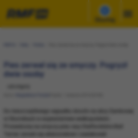
Słuchaj
RMF24
Fakty
Polska
Pies zerwał się ze smyczy. Pogryzł dwie osoby
Pies zerwał się ze smyczy. Pogryzł
dwie osoby
udostępnij
Autor:
Magdalena Partyła
Piątek, 1 sierpnia 2014 (20:06)
Do nieszczęśliwego wypadku doszło na ulicy Zamkowej
w Obornikach w województwie wielkopolskim.
Prowadzony na smyczy pies rasy Staffordshire Bull
Terrier zerwał się właścicielowi i zaatakował