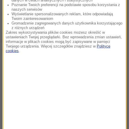
danych w celach analitycznych i statystycznych
Poznanie Twoich preferencji na podstawie sposobu korzystania z
naszych serwisów
Źródło: RMF FM
Wyświetlanie spersonalizowanych reklam, które odpowiadają
Twoim zainteresowaniom
Gromadzenie zagregowanych danych użytkownika korzystającego
z różnych urządzeń
Zakres wykorzystywania plików cookies możesz określić w
chcesz widzieć więcej artykułów od RMF24?
dodaj w
ustawieniach Twojej przeglądarki. Bez wprowadzenia zmian ustawień,
Google
informacje w plikach cookies mogą być zapisywane w pamięci
Twojego urządzenia. Więcej szczegółów znajdziesz w
Polityce
cookies
.