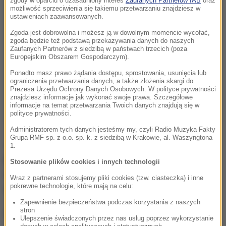
zgody w oparciu o uzasadniony interes
Zaufanych Partnerów IAB
oraz
możliwość sprzeciwienia się takiemu przetwarzaniu znajdziesz w
ustawieniach zaawansowanych.
Zgoda jest dobrowolna i możesz ją w dowolnym momencie wycofać,
zgoda będzie też podstawą przekazywania danych do naszych
Zaufanych Partnerów z siedzibą w państwach trzecich (poza
Europejskim Obszarem Gospodarczym).
Ponadto masz prawo żądania dostępu, sprostowania, usunięcia lub
ograniczenia przetwarzania danych, a także złożenia skargi do
Prezesa Urzędu Ochrony Danych Osobowych. W polityce prywatności
znajdziesz informacje jak wykonać swoje prawa. Szczegółowe
informacje na temat przetwarzania Twoich danych znajdują się w
polityce prywatności.
Administratorem tych danych jesteśmy my, czyli Radio Muzyka Fakty
Grupa RMF sp. z o.o. sp. k. z siedzibą w Krakowie, al. Waszyngtona
Jak powiedziała nam Izabela Leśnik z zespołu
1.
prasowego policji w Obornikach, za nieumyślne
Stosowanie plików cookies i innych technologii
spowodowanie uszkodzeń ciała grozi mu do roku
Wraz z partnerami stosujemy pliki cookies (tzw. ciasteczka) i inne
pokrewne technologie, które mają na celu:
więzienia.
Zapewnienie bezpieczeństwa podczas korzystania z naszych
stron
(j.)
Ulepszenie świadczonych przez nas usług poprzez wykorzystanie