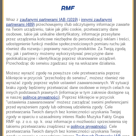
Obie pogryzione przez psa osoby trafiły do szpitala.
Wraz z
zaufanymi partnerami IAB (1019)
i
innymi zaufanymi
7-letni chłopiec, którego stan jest ciężki, został
partnerami (489)
przechowujemy i/lub odczytujemy informacje zawarte
na Twoim urządzeniu, takie jak pliki cookie, przetwarzamy dane
przewieziony do szpitala w Poznaniu. Dziecko ma
osobowe, takie jak unikalne identyfikatory, informacje przesyłane
rany szarpane i miażdżone, rozerwane naczynia
przez urządzenia końcowe niezbędne do personalizacji reklam i treści,
udostępnienie funkcji mediów społecznościowych pomiaru ruchu jak
krwionośne klatki piersiowej i kończyn.
również dla rozwoju i poprawny naszych produktów. Za Twoją zgodą
my, jak i partnerzy możemy wykorzystywać precyzyjne dane
geolokalizacyjne i identyfikację poprzez skanowanie urządzeń.
Jego 21-letnia siostra jest pod opieką lekarzy
Przechodząc do serwisu zgadzasz się na wskazane działania.
szpitala w Obornikach.
Możesz wyrazić zgodę na powyższe cele przetwarzania poprzez
kliknięcie w przycisk "przechodzę do serwisu", możesz również nie
wyrażać zgody poprzez wybór ustawień zaawansowanych. W sytuacji
Właściciel psa, 46-letni mężczyzna, miał aktualne
braku zgody będziemy przetwarzać dane osobowe w innych celach na
innych podstawach prawnych (informacje w tym zakresie dostępne są
badania pupila. Zgłosił się z nim na obserwację
w naszej
polityce prywatności
). Poprzez kliknięcie w przycisk
"ustawienia zaawansowane" możesz zarządzać swoimi preferencjami
weterynaryjną.
przed wyrażeniem zgody lub odmową udzielenia zgody. Cele
przetwarzania Twoich danych bez konieczności uzyskania Twojej
zgody w oparciu o uzasadniony interes Radio Muzyka Fakty Grupa
Dalsza część artykułu pod materiałem video:
RMF sp. z o.o. sp. k. oraz informacje o możliwości sprzeciwienia się
takiemu przetwarzaniu znajdziesz w
polityce prywatności
. Cele
przetwarzania Twoich danych bez konieczności uzyskania Twojej