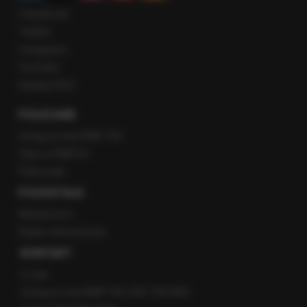
Facebook
Twitter
Instagram
YouTube
Kanały RSS
POLECANE
Gorąca Linia RMF FM
Staż w RMF24
Patronaty
POZOSTAŁE
Newsroom
Radio internetowe
KONTAKT
O nas
Gorąca Linia RMF FM: 600 700 800