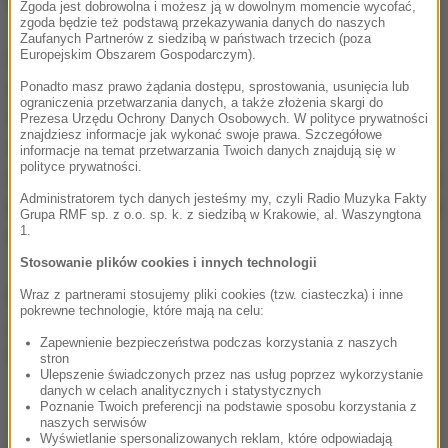
Zgoda jest dobrowolna i możesz ją w dowolnym momencie wycofać,
zgoda będzie też podstawą przekazywania danych do naszych
Zaufanych Partnerów z siedzibą w państwach trzecich (poza
Obrońca wniósł, aby sąd zmienił kwalifikację karną z
Europejskim Obszarem Gospodarczym).
zabójstwa na nieumyślne spowodowanie śmierci,
Ponadto masz prawo żądania dostępu, sprostowania, usunięcia lub
ograniczenia przetwarzania danych, a także złożenia skargi do
zagrożone karą od trzech miesięcy do pięciu lat
Prezesa Urzędu Ochrony Danych Osobowych. W polityce prywatności
znajdziesz informacje jak wykonać swoje prawa. Szczegółowe
więzienia, a w przypadku czynów dotyczących matki
informacje na temat przetwarzania Twoich danych znajdują się w
polityce prywatności.
i brata na usiłowanie uszkodzenia ciała.
Prokuratura
Administratorem tych danych jesteśmy my, czyli Radio Muzyka Fakty
wraz z oskarżycielem posiłkowym domagali się dla
Grupa RMF sp. z o.o. sp. k. z siedzibą w Krakowie, al. Waszyngtona
1.
oskarżonego kary 25 lat więzienia.
Stosowanie plików cookies i innych technologii
Do rodzinnej tragedii doszło 20 czerwca 2018 r. w
Wraz z partnerami stosujemy pliki cookies (tzw. ciasteczka) i inne
pokrewne technologie, które mają na celu:
jednej ze wsi w gminie Brodnica (Kujawsko-
Zapewnienie bezpieczeństwa podczas korzystania z naszych
Pomorskie).
stron
Ulepszenie świadczonych przez nas usług poprzez wykorzystanie
danych w celach analitycznych i statystycznych
Poznanie Twoich preferencji na podstawie sposobu korzystania z
Jak ustaliła prokuratura, Grzegorz Cz. uderzył
naszych serwisów
Wyświetlanie spersonalizowanych reklam, które odpowiadają
dwukrotnie w głowę metalowym prętem 82-letniego