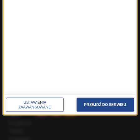
Fakty z Trójmiasta
Fakty z Warszawy
Fakty z Wrocławia
Fakty z Zakopanego
ROZMOWY W RMF FM
Najnowsze rozmowy w RMF FM
Rozmowa o 7:00 w RMF FM i Radiu RMF24
Poranna rozmowa w RMF FM
Popołudniowa rozmowa w RMF FM
Gość Krzysztofa Ziemca w RMF FM
Rozmowy w Radiu RMF24
SPOŁECZNOŚĆ
USTAWIENIA
PRZEJDŹ DO SERWISU
ZAAWANSOWANE
Facebook
Twitter
Instagram