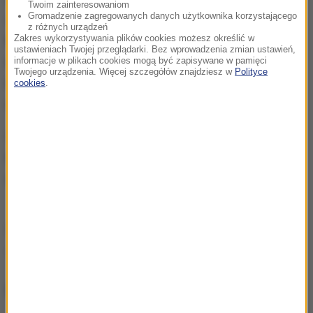
Twoim zainteresowaniom
Gromadzenie zagregowanych danych użytkownika korzystającego
ojca. Staruszek zmarł po kilku tygodniach w szpitalu.
z różnych urządzeń
Zakres wykorzystywania plików cookies możesz określić w
Następnie rzucił się na wychodzącą z łazienki
ustawieniach Twojej przeglądarki. Bez wprowadzenia zmian ustawień,
matkę, która doznała ciężkich obrażeń. Na końcu
informacje w plikach cookies mogą być zapisywane w pamięci
Twojego urządzenia. Więcej szczegółów znajdziesz w
Polityce
mężczyzna rzucił się z łomem na brata, który
cookies
.
zdążył jednak uciec i zamknąć się w pokoju.
ZOBACZ RÓWNIEŻ:
Szokujące fakty ws. 15-
letniego mordercy z Głowaczowej. Zanim zabił
siostrę, sporządził listę kolejnych ofiar
Źródło: RMF FM/PAP
Gdańsk
zabójstwo
Tagi:
NAJWAŻNIEJSZE FAKTY