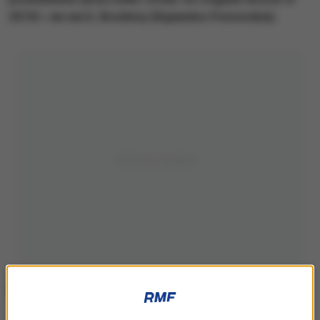
2018 r. we wsi k. Brodnicy (Kujawsko-Pomorskie).