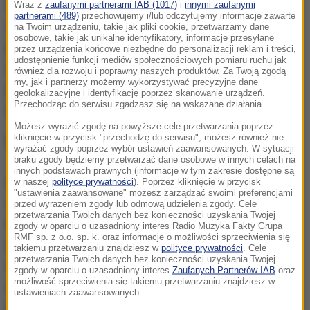
Sąd utrzymał tym samym w mocy wyrok sądu
Wraz z
zaufanymi partnerami IAB (1017)
i
innymi zaufanymi
partnerami (489)
przechowujemy i/lub odczytujemy informacje zawarte
niższej instancji. Jedyną zmianą, jakiej dokonał jest
na Twoim urządzeniu, takie jak pliki cookie, przetwarzamy dane
osobowe, takie jak unikalne identyfikatory, informacje przesyłane
podwyższenie o kilkadziesiąt tysięcy złotych
przez urządzenia końcowe niezbędne do personalizacji reklam i treści,
udostępnienie funkcji mediów społecznościowych pomiaru ruchu jak
zadośćuczynienia dla czterech osób,
również dla rozwoju i poprawny naszych produktów. Za Twoją zgodą
my, jak i partnerzy możemy wykorzystywać precyzyjne dane
pokrzywdzonych i ich bliskich. Łącznie będzie
geolokalizacyjne i identyfikację poprzez skanowanie urządzeń.
Przechodząc do serwisu zgadzasz się na wskazane działania.
musiał im zapłacić 130 tys. zł.
Możesz wyrazić zgodę na powyższe cele przetwarzania poprzez
kliknięcie w przycisk "przechodzę do serwisu", możesz również nie
Wyrok jest prawomocny.
wyrażać zgody poprzez wybór ustawień zaawansowanych. W sytuacji
braku zgody będziemy przetwarzać dane osobowe w innych celach na
innych podstawach prawnych (informacje w tym zakresie dostępne są
W październiku 2019 r. Sąd Okręgowy w Toruniu
w naszej
polityce prywatności
). Poprzez kliknięcie w przycisk
"ustawienia zaawansowane" możesz zarządzać swoimi preferencjami
skazał Grzegorza Cz., oskarżonego o zabójstwo 82-
przed wyrażeniem zgody lub odmową udzielenia zgody. Cele
przetwarzania Twoich danych bez konieczności uzyskania Twojej
letniego ojca oraz próbę pozbawienia życia matki i
zgody w oparciu o uzasadniony interes Radio Muzyka Fakty Grupa
RMF sp. z o.o. sp. k. oraz informacje o możliwości sprzeciwienia się
brata, na 12 lat więzienia. Od wyroku odwołały się
takiemu przetwarzaniu znajdziesz w
polityce prywatności
. Cele
przetwarzania Twoich danych bez konieczności uzyskania Twojej
wszystkie strony procesu: prokurator, obrońca oraz
zgody w oparciu o uzasadniony interes
Zaufanych Partnerów IAB
oraz
możliwość sprzeciwienia się takiemu przetwarzaniu znajdziesz w
oskarżyciel posiłkowy reprezentujący
ustawieniach zaawansowanych.
pokrzywdzonych.