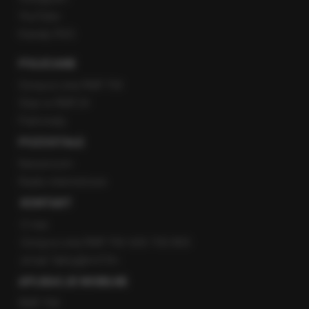
YouTube
Kanały RSS
POLECANE
Gorąca Linia RMF FM
Staż w RMF24
Patronaty
POZOSTAŁE
Newsroom
Radio internetowe
KONTAKT
O nas
Gorąca Linia RMF FM: 600 700 800
email: fakty@rmf.fm
APLIKACJE MOBILNE
RMF FM