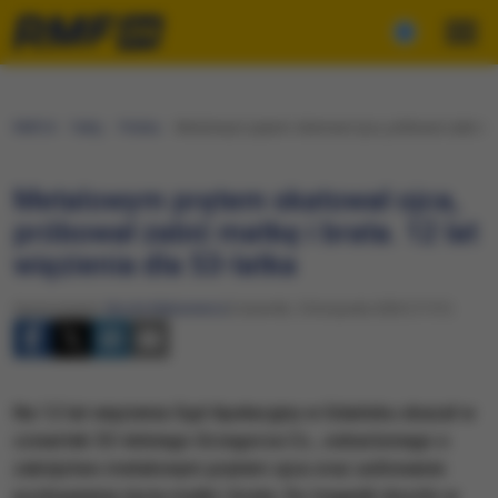
RMF24
Fakty
Polska
Metalowym prętem skatował ojca, próbował zabić matkę
Metalowym prętem skatował ojca,
próbował zabić matkę i brata. 12 lat
więzienia dla 53-latka
Opracowanie:
Nicole Makarewicz
Czwartek, 5 listopada 2020 (17:31)
Na 12 lat więzienia Sąd Apelacyjny w Gdańsku skazał w
czwartek 53-letniego Grzegorza Cz., oskarżonego o
zabójstwo metalowym prętem ojca oraz usiłowanie
pozbawienia życia matki i brata. Do tragedii doszło w