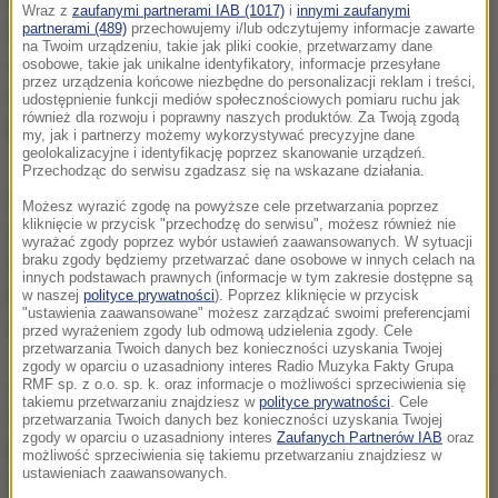
Wraz z
zaufanymi partnerami IAB (1017)
i
innymi zaufanymi
zobaczyłem, co się dzieje. Wrzuciłem wsteczny,
partnerami (489)
przechowujemy i/lub odczytujemy informacje zawarte
na Twoim urządzeniu, takie jak pliki cookie, przetwarzamy dane
odjechałem do tyłu, to spadło dosłownie 5 sekund po
osobowe, takie jak unikalne identyfikatory, informacje przesyłane
przez urządzenia końcowe niezbędne do personalizacji reklam i treści,
tym -
to sygnał, jaki otrzymaliśmy na Gorącą Linię
udostępnienie funkcji mediów społecznościowych pomiaru ruchu jak
również dla rozwoju i poprawny naszych produktów. Za Twoją zgodą
RMF FM od Marcina.
my, jak i partnerzy możemy wykorzystywać precyzyjne dane
geolokalizacyjne i identyfikację poprzez skanowanie urządzeń.
Przechodząc do serwisu zgadzasz się na wskazane działania.
Z jednego z samochodów, na który spadł dźwig,
Możesz wyrazić zgodę na powyższe cele przetwarzania poprzez
kliknięcie w przycisk "przechodzę do serwisu", możesz również nie
uwolniono zakleszczonego mężczyznę. W dwóch
wyrażać zgody poprzez wybór ustawień zaawansowanych. W sytuacji
braku zgody będziemy przetwarzać dane osobowe w innych celach na
innych autach przygniecionych przez maszynę
innych podstawach prawnych (informacje w tym zakresie dostępne są
budowlaną nikogo nie było - dowiedziała się nasza
w naszej
polityce prywatności
). Poprzez kliknięcie w przycisk
"ustawienia zaawansowane" możesz zarządzać swoimi preferencjami
dziennikarka Agnieszka Wyderka.
przed wyrażeniem zgody lub odmową udzielenia zgody. Cele
przetwarzania Twoich danych bez konieczności uzyskania Twojej
zgody w oparciu o uzasadniony interes Radio Muzyka Fakty Grupa
Jeszcze nie wiadomo, czy dźwig będzie podnoszony
RMF sp. z o.o. sp. k. oraz informacje o możliwości sprzeciwienia się
takiemu przetwarzaniu znajdziesz w
polityce prywatności
. Cele
czy może zostanie rozebrany. Stosowną decyzję
przetwarzania Twoich danych bez konieczności uzyskania Twojej
zgody w oparciu o uzasadniony interes
Zaufanych Partnerów IAB
oraz
podejmą inspektorzy nadzoru budowlanego, którzy
możliwość sprzeciwienia się takiemu przetwarzaniu znajdziesz w
ustawieniach zaawansowanych.
już zostali wezwani na miejsce wypadku. Oni też