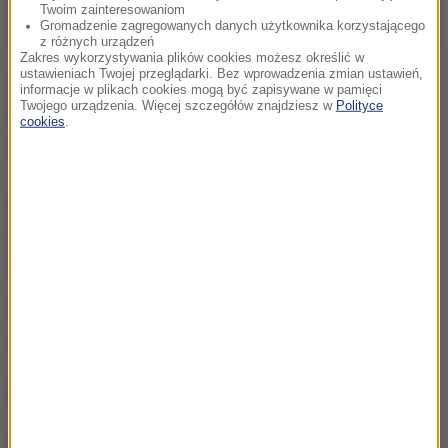
Twoim zainteresowaniom
Gromadzenie zagregowanych danych użytkownika korzystającego
z różnych urządzeń
Zakres wykorzystywania plików cookies możesz określić w
ustawieniach Twojej przeglądarki. Bez wprowadzenia zmian ustawień,
Gorąca Linia RMF FM
jest do Waszej dyspozycji!
informacje w plikach cookies mogą być zapisywane w pamięci
Twojego urządzenia. Więcej szczegółów znajdziesz w
Polityce
Przez całą dobę czekamy na informacje od Was,
cookies
.
zdjęcia i filmy.
Możecie dzwonić, wysyłać SMS-y lub MMS-y na
numer 600 700 800, pisać na adres mailowy
fakty@rmf.fm
albo skorzystać z
formularza WWW
.
Źródło: RMF FM
wypadek
Tagi:
NAJWAŻNIEJSZE FAKTY
Imponująca trasa