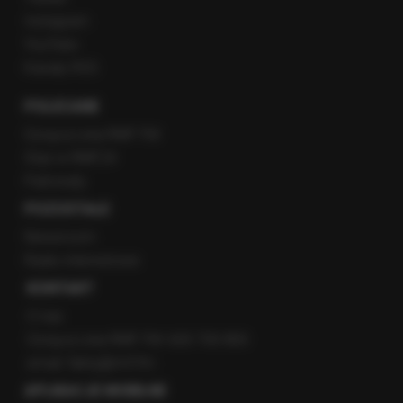
Instagram
YouTube
Kanały RSS
POLECANE
Gorąca Linia RMF FM
Staż w RMF24
Patronaty
POZOSTAŁE
Newsroom
Radio internetowe
KONTAKT
O nas
Gorąca Linia RMF FM: 600 700 800
email: fakty@rmf.fm
APLIKACJE MOBILNE