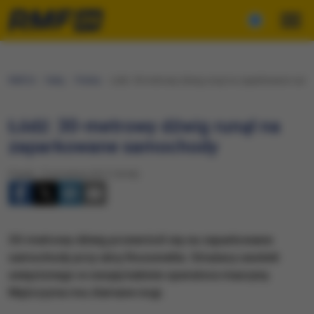
RMF24
Fakty
Polska
Łódź: 30-metrowy dźwig runął na zaparkowane sam
Łódź: 30-metrowy dźwig runął na
zaparkowane samochody
Piątek, 15 września 2017 (18:46)
30-metrowy dźwig przewrócił się na zaparkowane
samochody przy ulicy Roosevelta. Strażacy uwolnili
uwięzionego w swojej kabinie operatora maszyny.
Mężczyzna ma złamane nogi.