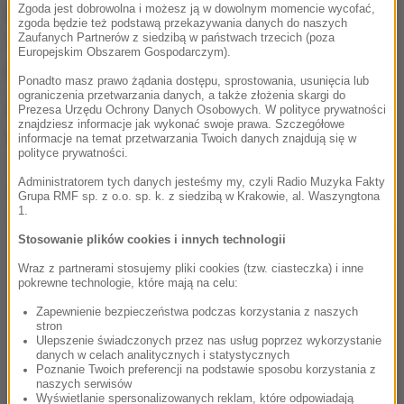
Zgoda jest dobrowolna i możesz ją w dowolnym momencie wycofać,
będą ustalać, dlaczego ramię dźwigu runęło na
zgoda będzie też podstawą przekazywania danych do naszych
Zaufanych Partnerów z siedzibą w państwach trzecich (poza
ziemię i sprawdzą, w jaki sposób prowadzone były
Europejskim Obszarem Gospodarczym).
prace na budowie.
Ponadto masz prawo żądania dostępu, sprostowania, usunięcia lub
ograniczenia przetwarzania danych, a także złożenia skargi do
W akcję ratunkową zaangażowanych było 6
Prezesa Urzędu Ochrony Danych Osobowych. W polityce prywatności
znajdziesz informacje jak wykonać swoje prawa. Szczegółowe
zastępów straży pożarnej.
informacje na temat przetwarzania Twoich danych znajdują się w
polityce prywatności.
Administratorem tych danych jesteśmy my, czyli Radio Muzyka Fakty
Dalsza część artykułu pod materiałem video:
Grupa RMF sp. z o.o. sp. k. z siedzibą w Krakowie, al. Waszyngtona
1.
Stosowanie plików cookies i innych technologii
Wraz z partnerami stosujemy pliki cookies (tzw. ciasteczka) i inne
pokrewne technologie, które mają na celu:
Zapewnienie bezpieczeństwa podczas korzystania z naszych
stron
Ulepszenie świadczonych przez nas usług poprzez wykorzystanie
danych w celach analitycznych i statystycznych
Poznanie Twoich preferencji na podstawie sposobu korzystania z
naszych serwisów
Wyświetlanie spersonalizowanych reklam, które odpowiadają