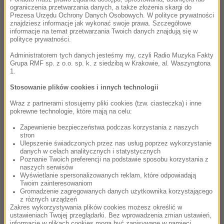
Krazati - dla pacjentów z niedrobnokomórkowym
ograniczenia przetwarzania danych, a także złożenia skargi do
Prezesa Urzędu Ochrony Danych Osobowych. W polityce prywatności
rakiem płuca (z obecną mutacją G12C w genie
znajdziesz informacje jak wykonać swoje prawa. Szczegółowe
informacje na temat przetwarzania Twoich danych znajdują się w
KRAS), Loqtorzi (toripalimab) - dla pacjentów z
polityce prywatności.
płaskonabłonkowym rakiem narządów głowy i
Administratorem tych danych jesteśmy my, czyli Radio Muzyka Fakty
Grupa RMF sp. z o.o. sp. k. z siedzibą w Krakowie, al. Waszyngtona
szyi oraz z nowotworem złośliwym części
1.
nosowej gardła, Blenrep (belantamab mafodotin) -
Stosowanie plików cookies i innych technologii
dla pacjentów z opornym lub nawrotowym
Wraz z partnerami stosujemy pliki cookies (tzw. ciasteczka) i inne
pokrewne technologie, które mają na celu:
szpiczakiem plazmocytowym (nowotwór
krwi/szpiku kostnego), Nubeqa (darolutamid) - dla
Zapewnienie bezpieczeństwa podczas korzystania z naszych
stron
pacjentów z przerzutowym, wrażliwym na
Ulepszenie świadczonych przez nas usług poprzez wykorzystanie
danych w celach analitycznych i statystycznych
kastrację rakiem gruczołu krokowego (rak
Poznanie Twoich preferencji na podstawie sposobu korzystania z
naszych serwisów
prostaty), Jemperli (dostarlimab) - dla pacjentek z
Wyświetlanie spersonalizowanych reklam, które odpowiadają
Twoim zainteresowaniom
pierwotnie zaawansowanym lub nawrotowym
Gromadzenie zagregowanych danych użytkownika korzystającego
z różnych urządzeń
rakiem endometrium (rak trzonu macicy).
Zakres wykorzystywania plików cookies możesz określić w
ustawieniach Twojej przeglądarki. Bez wprowadzenia zmian ustawień,
informacje w plikach cookies mogą być zapisywane w pamięci