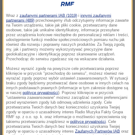
Komendy Powiatowej Policji w Radomsku, do
Wraz z
zaufanymi partnerami IAB (1019)
i
innymi zaufanymi
rozpracowania grupy dilerów doszło po tym, jak 5
partnerami (489)
przechowujemy i/lub odczytujemy informacje zawarte
na Twoim urządzeniu, takie jak pliki cookie, przetwarzamy dane
lipca funkcjonariusze zatrzymali 19-latka, który miał
osobowe, takie jak unikalne identyfikatory, informacje przesyłane
przy sobie blisko 24 gramy marihuany, amfetaminy
przez urządzenia końcowe niezbędne do personalizacji reklam i treści,
udostępnienie funkcji mediów społecznościowych pomiaru ruchu jak
oraz jedną tabletkę metamfetaminy.
również dla rozwoju i poprawny naszych produktów. Za Twoją zgodą
my, jak i partnerzy możemy wykorzystywać precyzyjne dane
geolokalizacyjne i identyfikację poprzez skanowanie urządzeń.
Przechodząc do serwisu zgadzasz się na wskazane działania.
W efekcie podjętych działań policjanci ustalili
Możesz wyrazić zgodę na powyższe cele przetwarzania poprzez
tożsamość i zatrzymali mężczyzn, którzy zajmowali
kliknięcie w przycisk "przechodzę do serwisu", możesz również nie
się dystrybucją narkotyków na terenie Radomska.
wyrażać zgody poprzez wybór ustawień zaawansowanych. W sytuacji
braku zgody będziemy przetwarzać dane osobowe w innych celach na
Jak ustalono, nielegalne substancje oferowali
innych podstawach prawnych (informacje w tym zakresie dostępne są
w naszej
polityce prywatności
). Poprzez kliknięcie w przycisk
zarówno osobom dorosłym, jak i nieletnim.
"ustawienia zaawansowane" możesz zarządzać swoimi preferencjami
przed wyrażeniem zgody lub odmową udzielenia zgody. Cele
przetwarzania Twoich danych bez konieczności uzyskania Twojej
zgody w oparciu o uzasadniony interes Radio Muzyka Fakty Grupa
Jako ostatni zatrzymany został mieszkaniec
RMF sp. z o.o. sp. k. oraz informacje o możliwości sprzeciwienia się
takiemu przetwarzaniu znajdziesz w
polityce prywatności
. Cele
Bełchatowa, który w swoim mieszkaniu uprawiał 11
przetwarzania Twoich danych bez konieczności uzyskania Twojej
zgody w oparciu o uzasadniony interes
Zaufanych Partnerów IAB
oraz
krzaków konopi indyjskich w różnej fazie wzrostu;