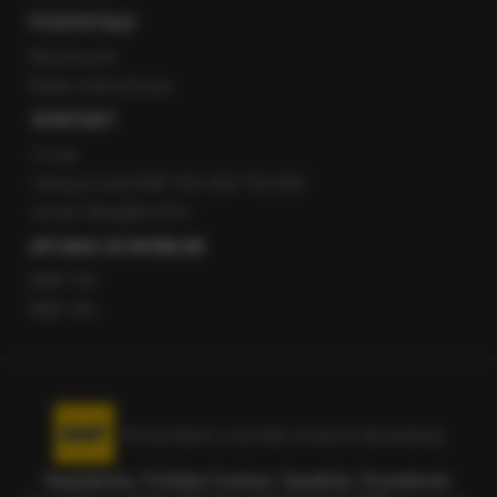
POZOSTAŁE
Newsroom
Radio internetowe
KONTAKT
O nas
Gorąca Linia RMF FM: 600 700 800
email: fakty@rmf.fm
APLIKACJE MOBILNE
RMF FM
RMF ON
Korzystanie z portalu oznacza akceptację
Regulaminu
.
Polityka Cookies
.
SpeakUp
.
Prywatność
.