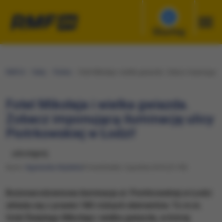
Słuchaj
RMF24
Fakty
Polska
Fotel Mikołaja i wielka gwiazda. Zobacz imponującą i
Fotel Mikołaja i wielka gwiazda.
Zobacz imponującą iluminację ulicy
Piotrkowskiej w Łodzi!
udostępnij
Autor:
Agnieszka Wyderka
Poniedziałek, 5 grudnia 2016 (21:59)
Bożonarodzeniowa iluminacja ul. Piotrkowskiej w Łodzi
składa się z prawie 180 różnych elementów. To m.in.
fotel Świętego Mikołaja i wielka gwiazda, w której