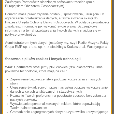
Zaufanych Partnerów z siedzibą w państwach trzecich (poza
Europejskim Obszarem Gospodarczym).
Ponadto masz prawo żądania dostępu, sprostowania, usunięcia lub
ograniczenia przetwarzania danych, a także złożenia skargi do
Prezesa Urzędu Ochrony Danych Osobowych. W polityce prywatności
znajdziesz informacje jak wykonać swoje prawa. Szczegółowe
informacje na temat przetwarzania Twoich danych znajdują się w
polityce prywatności.
Administratorem tych danych jesteśmy my, czyli Radio Muzyka Fakty
Grupa RMF sp. z o.o. sp. k. z siedzibą w Krakowie, al. Waszyngtona
1.
Stosowanie plików cookies i innych technologii
Wraz z partnerami stosujemy pliki cookies (tzw. ciasteczka) i inne
pokrewne technologie, które mają na celu:
Zapewnienie bezpieczeństwa podczas korzystania z naszych
stron
Ulepszenie świadczonych przez nas usług poprzez wykorzystanie
danych w celach analitycznych i statystycznych
Poznanie Twoich preferencji na podstawie sposobu korzystania z
naszych serwisów
Wyświetlanie spersonalizowanych reklam, które odpowiadają
NAJWAŻNIEJSZE FAKTY
Twoim zainteresowaniom
Gromadzenie zagregowanych danych użytkownika korzystającego