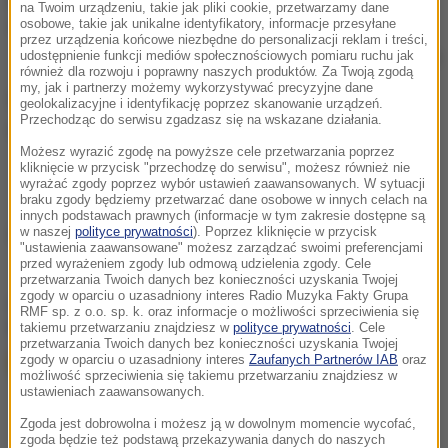
na Twoim urządzeniu, takie jak pliki cookie, przetwarzamy dane
osobowe, takie jak unikalne identyfikatory, informacje przesyłane
przez urządzenia końcowe niezbędne do personalizacji reklam i treści,
udostępnienie funkcji mediów społecznościowych pomiaru ruchu jak
/
RMF FM
również dla rozwoju i poprawny naszych produktów. Za Twoją zgodą
my, jak i partnerzy możemy wykorzystywać precyzyjne dane
Świąteczne dekoracje będą rozświetlać główny
geolokalizacyjne i identyfikację poprzez skanowanie urządzeń.
Przechodząc do serwisu zgadzasz się na wskazane działania.
deptak miasta przez dwa miesiące - do 2 lutego.
Możesz wyrazić zgodę na powyższe cele przetwarzania poprzez
kliknięcie w przycisk "przechodzę do serwisu", możesz również nie
wyrażać zgody poprzez wybór ustawień zaawansowanych. W sytuacji
braku zgody będziemy przetwarzać dane osobowe w innych celach na
innych podstawach prawnych (informacje w tym zakresie dostępne są
w naszej
polityce prywatności
). Poprzez kliknięcie w przycisk
Źródło: RMF FM
"ustawienia zaawansowane" możesz zarządzać swoimi preferencjami
przed wyrażeniem zgody lub odmową udzielenia zgody. Cele
przetwarzania Twoich danych bez konieczności uzyskania Twojej
zgody w oparciu o uzasadniony interes Radio Muzyka Fakty Grupa
chcesz widzieć więcej artykułów od RMF24?
dodaj w
RMF sp. z o.o. sp. k. oraz informacje o możliwości sprzeciwienia się
Google
takiemu przetwarzaniu znajdziesz w
polityce prywatności
. Cele
przetwarzania Twoich danych bez konieczności uzyskania Twojej
zgody w oparciu o uzasadniony interes
Zaufanych Partnerów IAB
oraz
możliwość sprzeciwienia się takiemu przetwarzaniu znajdziesz w
ustawieniach zaawansowanych.
Zgoda jest dobrowolna i możesz ją w dowolnym momencie wycofać,
zgoda będzie też podstawą przekazywania danych do naszych