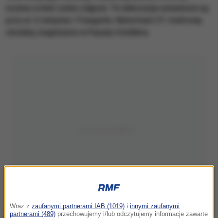
można zrobić sobie zdjęcie. Te dekoracje ustawione są
przy ul. 6 sierpnia i Traugutta. Natomiast 21-metrową
choinkę znajdziecie w Pasażu Schillera.
Wraz z
zaufanymi partnerami IAB (1019)
i
innymi zaufanymi
partnerami (489)
przechowujemy i/lub odczytujemy informacje zawarte