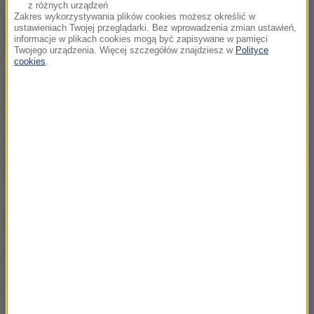
z różnych urządzeń
Zakres wykorzystywania plików cookies możesz określić w
Ukraina wydała zgodę na
ustawieniach Twojej przeglądarki. Bez wprowadzenia zmian ustawień,
kolejne ekshumacje na
informacje w plikach cookies mogą być zapisywane w pamięci
Wołyniu
Twojego urządzenia. Więcej szczegółów znajdziesz w
Polityce
cookies
.
Polacy kontra Ukraińcy.
Statystyki dotyczące pracy
a polityczna narracja
„Nie jest dobrze”. Hunter
Biden o stanie zdrowotnym
ojca
ZOBACZ RÓWNIEŻ
„Potrzebujemy skoku rozwojowego”. Drewnicki z PiS
zaczął zbierać podpisy Krakowian
Blisko sto osób ewakuowano z hotelu w Olsztynie.
Zawaliła się ściana budynku