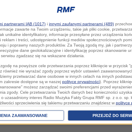
i partnerami IAB (1017)
i
innymi zaufanymi partnerami (489)
przechow
ormacje zawarte na Twoim urządzeniu, takie jak pliki cookie, przetwar
jak unikalne identyfikatory, informacje przesyłane przez urządzenia k
i reklam i treści, udostępnienie funkcji mediów społecznościowych pom
woju i poprawny naszych produktów. Za Twoją zgodą my, jak i partner
recyzyjne dane geolokalizacyjne i identyfikację poprzez skanowanie u
serwisu zgadzasz się na wskazane działania.
zgodę na powyższe cele przetwarzania poprzez kliknięcie w przycisk 
z również nie wyrażać zgody poprzez wybór ustawień zaawansowanych
dziemy przetwarzać dane osobowe w innych celach na innych podsta
ym zakresie dostępne są w naszej
polityce prywatności
). Poprzez kliknię
awansowane" możesz zarządzać swoimi preferencjami przed wyrażenie
ia zgody. Cele przetwarzania Twoich danych bez konieczności uzyska
ów: Pożar budynku przy
Majątek byłego szefa KRRiT
 o uzasadniony interes Radio Muzyka Fakty Grupa RMF sp. z o.o. sp. k
paliw
zabezpieczony przez prokur
żliwości sprzeciwienia się takiemu przetwarzaniu znajdziesz w
polityce
nia Twoich danych bez konieczności uzyskania Twojej zgody w oparci
ch Partnerów IAB
oraz możliwość sprzeciwienia się takiemu przetwarza
IENIA ZAAWANSOWANE
PRZEJDŹ DO SERW
aawansowanych.
rowolna i możesz ją w dowolnym momencie wycofać, zgoda będzie też