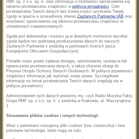
RMF sp. z o.o. sp. k. oraz informacje o możliwości sprzeciwienia się
się zaczep przyczepy
- mówi Piotr Wasilewski z
takiemu przetwarzaniu znajdziesz w
polityce prywatności
. Cele
przetwarzania Twoich danych bez konieczności uzyskania Twojej
komendy policji w Krasnymstawie.
zgody w oparciu o uzasadniony interes
Zaufanych Partnerów IAB
oraz
możliwość sprzeciwienia się takiemu przetwarzaniu znajdziesz w
ustawieniach zaawansowanych.
Dalsza część artykułu pod materiałem video:
Zgoda jest dobrowolna i możesz ją w dowolnym momencie wycofać,
zgoda będzie też podstawą przekazywania danych do naszych
Zaufanych Partnerów z siedzibą w państwach trzecich (poza
Europejskim Obszarem Gospodarczym).
Ponadto masz prawo żądania dostępu, sprostowania, usunięcia lub
ograniczenia przetwarzania danych, a także złożenia skargi do
Prezesa Urzędu Ochrony Danych Osobowych. W polityce prywatności
znajdziesz informacje jak wykonać swoje prawa. Szczegółowe
informacje na temat przetwarzania Twoich danych znajdują się w
polityce prywatności.
Administratorem tych danych jesteśmy my, czyli Radio Muzyka Fakty
Grupa RMF sp. z o.o. sp. k. z siedzibą w Krakowie, al. Waszyngtona
1.
Stosowanie plików cookies i innych technologii
Wraz z partnerami stosujemy pliki cookies (tzw. ciasteczka) i inne
pokrewne technologie, które mają na celu:
Przyczepa została w rowie, a
ciągnik przecinając