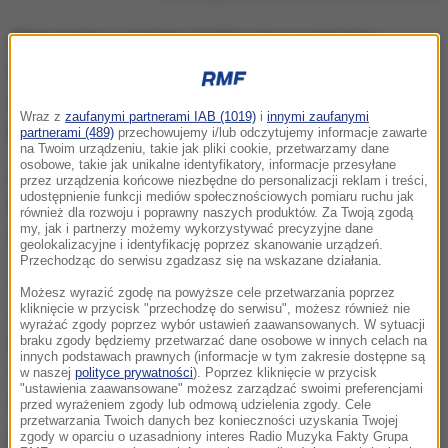
Zgłoszenie o ciągniku jeżdżącym po polu bez
kierowcy otrzymała policja w Krasnymstawie
od
dziennikarza "Super Tygodnia Chełmskiego",
Wraz z
zaufanymi partnerami IAB (1019)
i
innymi zaufanymi
który sfilmował tę sytuację.
partnerami (489)
przechowujemy i/lub odczytujemy informacje zawarte
na Twoim urządzeniu, takie jak pliki cookie, przetwarzamy dane
osobowe, takie jak unikalne identyfikatory, informacje przesyłane
Okazało się, że
36-letni mieszkaniec gminy
przez urządzenia końcowe niezbędne do personalizacji reklam i treści,
udostępnienie funkcji mediów społecznościowych pomiaru ruchu jak
Krasnystaw odpalił ciągnik nie wsiadając do niego
.
również dla rozwoju i poprawny naszych produktów. Za Twoją zgodą
my, jak i partnerzy możemy wykorzystywać precyzyjne dane
Nie widział, że traktor ma włączony trzeci bieg.
geolokalizacyjne i identyfikację poprzez skanowanie urządzeń.
Przechodząc do serwisu zgadzasz się na wskazane działania.
Gdy go uruchomił, ciągnik wraz z podpiętą przyczepą
Możesz wyrazić zgodę na powyższe cele przetwarzania poprzez
kliknięcie w przycisk "przechodzę do serwisu", możesz również nie
ruszył i jechał w kierunku pól uprawnych.
Mężczyzna
wyrażać zgody poprzez wybór ustawień zaawansowanych. W sytuacji
biegł za ciągnikiem, ale nie mógł go dogonić
. W
braku zgody będziemy przetwarzać dane osobowe w innych celach na
innych podstawach prawnych (informacje w tym zakresie dostępne są
rezultacie
traktor przejechał bez kierowcy około 1
w naszej
polityce prywatności
). Poprzez kliknięcie w przycisk
"ustawienia zaawansowane" możesz zarządzać swoimi preferencjami
kilometra
. W trakcie jazdy
przerwał siatkę
przed wyrażeniem zgody lub odmową udzielenia zgody. Cele
przetwarzania Twoich danych bez konieczności uzyskania Twojej
przeciwśniegową, przejechał przez rów, gdzie urwał
zgody w oparciu o uzasadniony interes Radio Muzyka Fakty Grupa