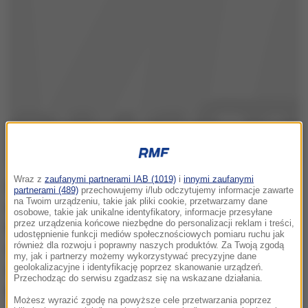
Wraz z
zaufanymi partnerami IAB (1019)
i
innymi zaufanymi
Do ataku w autobusie komunikacji miejskiej doszło
partnerami (489)
przechowujemy i/lub odczytujemy informacje zawarte
na Twoim urządzeniu, takie jak pliki cookie, przetwarzamy dane
na początku czerwca w rejonie ul. Igołomskiej w
osobowe, takie jak unikalne identyfikatory, informacje przesyłane
przez urządzenia końcowe niezbędne do personalizacji reklam i treści,
Nowej Hucie. Ustalono, że podróżująca nim grupa
udostępnienie funkcji mediów społecznościowych pomiaru ruchu jak
również dla rozwoju i poprawny naszych produktów. Za Twoją zgodą
dziewczyn pokłóciła się z innymi nastolatkami i
my, jak i partnerzy możemy wykorzystywać precyzyjne dane
zadzwoniła po pomoc do swoich znajomych. Kiedy
geolokalizacyjne i identyfikację poprzez skanowanie urządzeń.
Przechodząc do serwisu zgadzasz się na wskazane działania.
pojazd zakończył trasę, kierowca zauważył, że na
Możesz wyrazić zgodę na powyższe cele przetwarzania poprzez