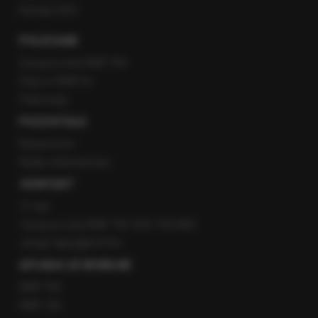
Kanały RSS
POLECANE
Gorąca Linia RMF FM
Staż w RMF24
Patronaty
POZOSTAŁE
Newsroom
Radio internetowe
KONTAKT
O nas
Gorąca Linia RMF FM: 600 700 800
email: fakty@rmf.fm
APLIKACJE MOBILNE
RMF FM
RMF ON