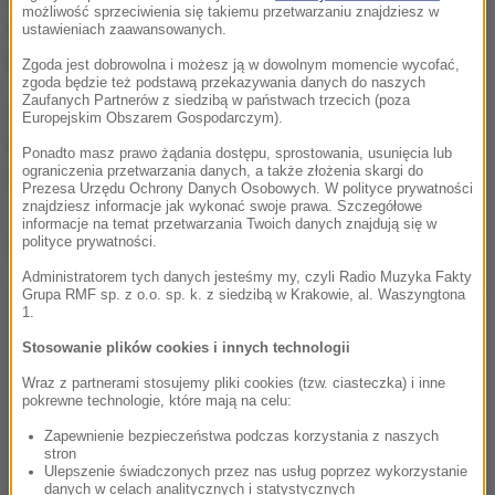
możliwość sprzeciwienia się takiemu przetwarzaniu znajdziesz w
należy się spodziewać zniesienia nadzwyczajnych
ustawieniach zaawansowanych.
kontroli Czech.
Zgoda jest dobrowolna i możesz ją w dowolnym momencie wycofać,
zgoda będzie też podstawą przekazywania danych do naszych
Zaufanych Partnerów z siedzibą w państwach trzecich (poza
Wyraźnie dla unijnego komisarza najważniejsze są
Europejskim Obszarem Gospodarczym).
teraz działania polskich władz w celu przekonania
Ponadto masz prawo żądania dostępu, sprostowania, usunięcia lub
ograniczenia przetwarzania danych, a także złożenia skargi do
Czech, ale i pozostałych krajów członkowskich.
Prezesa Urzędu Ochrony Danych Osobowych. W polityce prywatności
znajdziesz informacje jak wykonać swoje prawa. Szczegółowe
informacje na temat przetwarzania Twoich danych znajdują się w
polityce prywatności.
Dalsza część artykułu pod materiałem video:
Administratorem tych danych jesteśmy my, czyli Radio Muzyka Fakty
Grupa RMF sp. z o.o. sp. k. z siedzibą w Krakowie, al. Waszyngtona
1.
Stosowanie plików cookies i innych technologii
Wraz z partnerami stosujemy pliki cookies (tzw. ciasteczka) i inne
pokrewne technologie, które mają na celu:
Zapewnienie bezpieczeństwa podczas korzystania z naszych
stron
Ulepszenie świadczonych przez nas usług poprzez wykorzystanie
danych w celach analitycznych i statystycznych