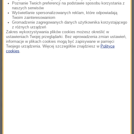
Poznanie Twoich preferencji na podstawie sposobu korzystania z
naszych serwisów
Wyświetlanie spersonalizowanych reklam, które odpowiadają
Twoim zainteresowaniom
Gromadzenie zagregowanych danych użytkownika korzystającego
Andrukaitis powiedział, że miał "bardzo szczerą
z różnych urządzeń
rozmowę" z ministrem Ardanowskim, co w języku
Zakres wykorzystywania plików cookies możesz określić w
ustawieniach Twojej przeglądarki. Bez wprowadzenia zmian ustawień,
dyplomacji oznacza, że była ona trudna. Unijny
informacje w plikach cookies mogą być zapisywane w pamięci
Twojego urządzenia. Więcej szczegółów znajdziesz w
Polityce
komisarz mówi wręcz o konieczności podjęcia przez
cookies
.
Polskę "natychmiastowych działań, takich jak
kontrole we wszystkich rzeźniach".
Mam wrażenie,
że minister rozumie, że jest to kwestia reputacji
całego polskiego przemysłu. I mam nadzieję, że
branża i ludzie zaangażowani również to rozumieją
-
powiedział komisarz Andrukaitis.
Unijny komisarz mówi o konieczności
"natychmiastowych działań, takich jak kontrole we