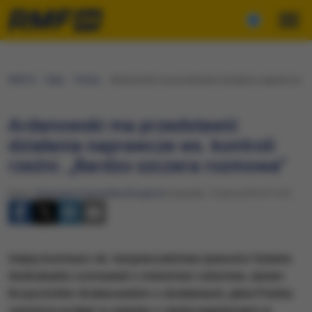
RMF24
Fakty
Polska
Ardanowski ma przedstawić działania naprawcze ws.
Ardanowski ma przedstawić
działania naprawcze ws. kontroli
rzeźni. „Bardzo szczera rozmowa”
Autor:
Katarzyna Szymańska-Borginon
Czwartek, 7 marca 2019 (11:01)
Unijny komisarz ds. bezpieczeństwa żywności Vytenis
Andriukaitis rozmawiał z ministrem rolnictwa Janem
Krzysztofem Ardanowskim o działaniach, jakie Polska
zamierza podjąć w związku z niedociągnięciami w