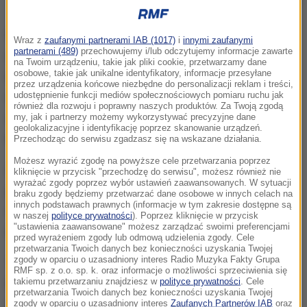
Zdjęcie ilustracyjne
W przesłanym naszej dziennikarce w Brukseli
Wraz z
zaufanymi partnerami IAB (1017)
i
innymi zaufanymi
partnerami (489)
przechowujemy i/lub odczytujemy informacje zawarte
oświadczeniu, komisarz ds. żywności zaznaczył, że
na Twoim urządzeniu, takie jak pliki cookie, przetwarzamy dane
osobowe, takie jak unikalne identyfikatory, informacje przesyłane
minister Ardanowski ma przedstawić 18 marca listę
przez urządzenia końcowe niezbędne do personalizacji reklam i treści,
udostępnienie funkcji mediów społecznościowych pomiaru ruchu jak
działań naprawczych, które Polska musi podjąć w
również dla rozwoju i poprawny naszych produktów. Za Twoją zgodą
związku z wykrytymi przez unijnych kontrolerów
my, jak i partnerzy możemy wykorzystywać precyzyjne dane
geolokalizacyjne i identyfikację poprzez skanowanie urządzeń.
niedociągnięciami w systemie kontroli rzeźni.
Przechodząc do serwisu zgadzasz się na wskazane działania.
Możesz wyrazić zgodę na powyższe cele przetwarzania poprzez
Poprosiłem ministra, aby był gotowy do
kliknięcie w przycisk "przechodzę do serwisu", możesz również nie
wyrażać zgody poprzez wybór ustawień zaawansowanych. W sytuacji
przedstawienia listy działań realizowanych przez
braku zgody będziemy przetwarzać dane osobowe w innych celach na
innych podstawach prawnych (informacje w tym zakresie dostępne są
Polskę podczas tego spotkania
- powiedział
w naszej
polityce prywatności
). Poprzez kliknięcie w przycisk
"ustawienia zaawansowane" możesz zarządzać swoimi preferencjami
Andrukaitis.
przed wyrażeniem zgody lub odmową udzielenia zgody. Cele
przetwarzania Twoich danych bez konieczności uzyskania Twojej
zgody w oparciu o uzasadniony interes Radio Muzyka Fakty Grupa
18 marca, gdy na marginesie spotkania unijnych
RMF sp. z o.o. sp. k. oraz informacje o możliwości sprzeciwienia się
takiemu przetwarzaniu znajdziesz w
polityce prywatności
. Cele
ministrów rolnictwa ma dojść do spotkania z
przetwarzania Twoich danych bez konieczności uzyskania Twojej
udziałem Polski, Czech i Komisji Europejskiej, nie
zgody w oparciu o uzasadniony interes
Zaufanych Partnerów IAB
oraz