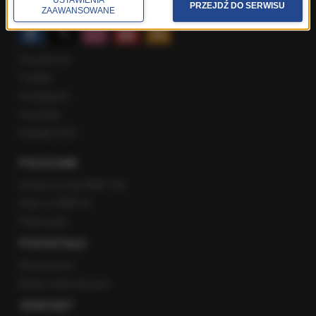
USTAWIENIA
SPOŁECZNOŚĆ
PRZEJDŹ DO SERWISU
ZAAWANSOWANE
Facebook
Twitter
Instagram
YouTube
Kanały RSS
POLECANE
Gorąca Linia RMF FM
Staż w RMF24
Patronaty
POZOSTAŁE
Newsroom
Radio internetowe
KONTAKT