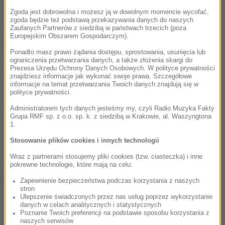
pandemii. Każdy z uczestników został wyposażony
Zgoda jest dobrowolna i możesz ją w dowolnym momencie wycofać,
zgoda będzie też podstawą przekazywania danych do naszych
w markowa chustę do zasłaniania nosa i ust, przy
Zaufanych Partnerów z siedzibą w państwach trzecich (poza
Europejskim Obszarem Gospodarczym).
każdym wejściu na teren Festiwalu obowiązkowo
Ponadto masz prawo żądania dostępu, sprostowania, usunięcia lub
dezynfekowano ręce, najważniejsze i najbardziej
ograniczenia przetwarzania danych, a także złożenia skargi do
Prezesa Urzędu Ochrony Danych Osobowych. W polityce prywatności
oblegane wydarzenia organizowano na zewnątrz w
znajdziesz informacje jak wykonać swoje prawa. Szczegółowe
informacje na temat przetwarzania Twoich danych znajdują się w
Amfiteatrze Dolnośląskim. Wiele innych wydarzeń,
polityce prywatności.
wycieczek i spotkań odbywało się w różnych
Administratorem tych danych jesteśmy my, czyli Radio Muzyka Fakty
Grupa RMF sp. z o.o. sp. k. z siedzibą w Krakowie, al. Waszyngtona
oddalonych od siebie miejscach zawsze na
1.
zewnątrz. Pogoda dopisała tegorocznemu
Stosowanie plików cookies i innych technologii
Festiwalowi. Ciepłe i upalne dni, czasem tylko lekko
Wraz z partnerami stosujemy pliki cookies (tzw. ciasteczka) i inne
chłodne wieczory i noce, a bez względu na pogodę
pokrewne technologie, które mają na celu:
była możliwość oglądania filmów i wydarzeń
Zapewnienie bezpieczeństwa podczas korzystania z naszych
stron
festiwalowych on-line.
Ulepszenie świadczonych przez nas usług poprzez wykorzystanie
danych w celach analitycznych i statystycznych
Poznanie Twoich preferencji na podstawie sposobu korzystania z
naszych serwisów
Dalsza część artykułu pod materiałem video: