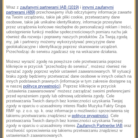
Uczestnicy Festiwalu zapamiętają m.in. benefis
Wraz z
zaufanymi partnerami IAB (1019)
i
innymi zaufanymi
partnerami (489)
przechowujemy i/lub odczytujemy informacje zawarte
Krzysztofa Wielickiego, który w tym roku
na Twoim urządzeniu, takie jak pliki cookie, przetwarzamy dane
osobowe, takie jak unikalne identyfikatory, informacje przesyłane
obchodził 70 urodziny, 50-lecie wspinania
i 40 lat
przez urządzenia końcowe niezbędne do personalizacji reklam i treści,
udostępnienie funkcji mediów społecznościowych pomiaru ruchu jak
od słynnego pierwszego zimowego wejścia na
również dla rozwoju i poprawny naszych produktów. Za Twoją zgodą
my, jak i partnerzy możemy wykorzystywać precyzyjne dane
Mount Everest oraz wzruszający panel poświęcony
geolokalizacyjne i identyfikację poprzez skanowanie urządzeń.
Przechodząc do serwisu zgadzasz się na wskazane działania.
legendarnemu kierownikowi zimowych wypraw
Andrzejowi Zawadzie.
Możesz wyrazić zgodę na powyższe cele przetwarzania poprzez
kliknięcie w przycisk "przechodzę do serwisu", możesz również nie
wyrażać zgody poprzez wybór ustawień zaawansowanych. W sytuacji
Na trwałe po Jubileuszowym Festiwalu zostanie w
braku zgody będziemy przetwarzać dane osobowe w innych celach na
innych podstawach prawnych (informacje w tym zakresie dostępne są
Lądku-Zdroju pomnik Andrzeja Zawady
w naszej
polityce prywatności
). Poprzez kliknięcie w przycisk
"ustawienia zaawansowane" możesz zarządzać swoimi preferencjami
usytuowany na wprost znanego Zdroju -
przed wyrażeniem zgody lub odmową udzielenia zgody. Cele
przetwarzania Twoich danych bez konieczności uzyskania Twojej
Wojciecha.
Jak głosi dopiero co narodzona legenda,
zgody w oparciu o uzasadniony interes Radio Muzyka Fakty Grupa
RMF sp. z o.o. sp. k. oraz informacje o możliwości sprzeciwienia się
pogłaskanie lewego buta Andrzeja Zawady przynosi
takiemu przetwarzaniu znajdziesz w
polityce prywatności
. Cele
przetwarzania Twoich danych bez konieczności uzyskania Twojej
szczęście we wszelkich wyjazdach i wyprawach.
zgody w oparciu o uzasadniony interes
Zaufanych Partnerów IAB
oraz
możliwość sprzeciwienia się takiemu przetwarzaniu znajdziesz w
ustawieniach zaawansowanych.
Ten Festiwal był szczególny ze względu na sytuację