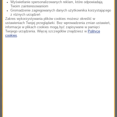
Wyświetlanie spersonalizowanych reklam, które odpowiadają
Twoim zainteresowaniom
Gromadzenie zagregowanych danych użytkownika korzystającego
z różnych urządzeń
Zakres wykorzystywania plików cookies możesz określić w
ustawieniach Twojej przeglądarki. Bez wprowadzenia zmian ustawień,
informacje w plikach cookies mogą być zapisywane w pamięci
Twojego urządzenia. Więcej szczegółów znajdziesz w
Polityce
cookies
.
Myślę, że za rok będzie dużo prościej
- mówi RMF FM
Maciej Sokołowski, dyrektor zakończonego
Festiwalu.
Radio RMF FM było patronem redakcyjnym
Festiwalu.