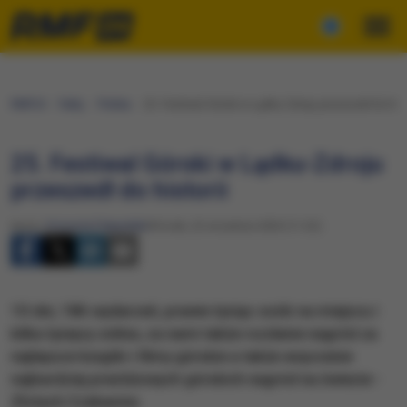
RMF24
Fakty
Polska
25. Festiwal Górski w Lądku-Zdroju przeszedł do hist
25. Festiwal Górski w Lądku-Zdroju
przeszedł do historii
Autor:
Krzysztof Nepelski
Wtorek, 22 września 2020 (11:22)
10 dni, 186 wydarzeń, prawie tysiąc osób na miejscu i
kilka tysięcy online, za nami także rozdanie nagród za
najlepsze książki i filmy górskie a także wręczenie
najbardziej prestiżowych górskich nagród na świecie -
Złotych Czekanów.