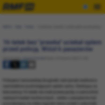
RMF24
Fakty
Polska
16-latek bez "prawka" uciekał oplem przed policją. 
16-latek bez "prawka" uciekał oplem
przed policją. Wiózł 6 pasażerów
Opracowanie:
Joanna Potocka
Piątek, 24 kwietnia 2020 (11:49)
Policjanci tarnowskiej drogówki zatrzymali siedmioro
nastolatków podróżujących oplem astra. Siedzący za
kierownicą 16-latek nie miał prawa jazdy, a samochód
ważnych badań technicznych. Jeden z pasażerów był
poszukiwany, bo kilka tygodni temu uciekł z placówki