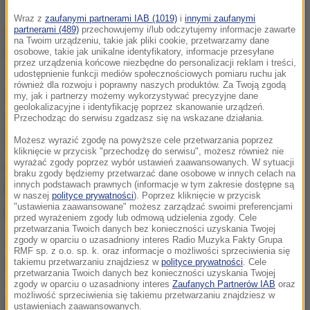
Wraz z
zaufanymi partnerami IAB (1019)
i
innymi zaufanymi
partnerami (489)
przechowujemy i/lub odczytujemy informacje zawarte
Policyjny patrol próbował w Skrzyszowie w
na Twoim urządzeniu, takie jak pliki cookie, przetwarzamy dane
Małopolsce zatrzymać do kontroli kierowcę, który w
osobowe, takie jak unikalne identyfikatory, informacje przesyłane
przez urządzenia końcowe niezbędne do personalizacji reklam i treści,
terenie zabudowanym o 30 km/h przekroczył
udostępnienie funkcji mediów społecznościowych pomiaru ruchu jak
również dla rozwoju i poprawny naszych produktów. Za Twoją zgodą
dopuszczalną prędkość. Ten jednak na widok
my, jak i partnerzy możemy wykorzystywać precyzyjne dane
geolokalizacyjne i identyfikację poprzez skanowanie urządzeń.
mundurowych przyśpieszył, zjechał na lewy pas
Przechodząc do serwisu zgadzasz się na wskazane działania.
jezdni i odjechał w stronę Szynwałdu.
Możesz wyrazić zgodę na powyższe cele przetwarzania poprzez
kliknięcie w przycisk "przechodzę do serwisu", możesz również nie
wyrażać zgody poprzez wybór ustawień zaawansowanych. W sytuacji
Policjanci ruszyli w pościg. Kilka kilometrów dalej
braku zgody będziemy przetwarzać dane osobowe w innych celach na
innych podstawach prawnych (informacje w tym zakresie dostępne są
kierowca, widząc zbliżający się radiowóz, zwolnił, a
w naszej
polityce prywatności
). Poprzez kliknięcie w przycisk
"ustawienia zaawansowane" możesz zarządzać swoimi preferencjami
po chwili zatrzymał się.
przed wyrażeniem zgody lub odmową udzielenia zgody. Cele
przetwarzania Twoich danych bez konieczności uzyskania Twojej
Za kierownicą siedział 16-latek
, który z racji wieku
zgody w oparciu o uzasadniony interes Radio Muzyka Fakty Grupa
RMF sp. z o.o. sp. k. oraz informacje o możliwości sprzeciwienia się
nie ma prawa jazdy, a jakby tego było mało, mocno
takiemu przetwarzaniu znajdziesz w
polityce prywatności
. Cele
przetwarzania Twoich danych bez konieczności uzyskania Twojej
zdezelowany, pożyczony 24-letni samochód nie
zgody w oparciu o uzasadniony interes
Zaufanych Partnerów IAB
oraz
możliwość sprzeciwienia się takiemu przetwarzaniu znajdziesz w
posiadał aktualnych badań technicznych.
Wraz z
ustawieniach zaawansowanych.