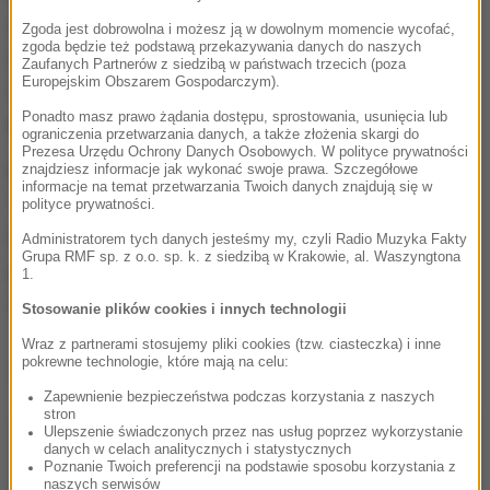
chłopakiem samochodem podróżowało sześcioro
Zgoda jest dobrowolna i możesz ją w dowolnym momencie wycofać,
zgoda będzie też podstawą przekazywania danych do naszych
nastolatków w wieku 15-16 lat. Pięcioro z nich na
Zaufanych Partnerów z siedzibą w państwach trzecich (poza
Europejskim Obszarem Gospodarczym).
tylnej kanapie
-relacjonował rzecznik małopolskiej
Ponadto masz prawo żądania dostępu, sprostowania, usunięcia lub
policji mł. insp. Sebastian Gleń.
ograniczenia przetwarzania danych, a także złożenia skargi do
Prezesa Urzędu Ochrony Danych Osobowych. W polityce prywatności
Pięcioro z nich na tylnej kanapie. Jak to możliwe?
znajdziesz informacje jak wykonać swoje prawa. Szczegółowe
informacje na temat przetwarzania Twoich danych znajdują się w
Troje zajmowało tylne fotele, dwoje zaś przestrzeń
polityce prywatności.
między nimi,a przednimi fotelami. Aż strach
Administratorem tych danych jesteśmy my, czyli Radio Muzyka Fakty
Grupa RMF sp. z o.o. sp. k. z siedzibą w Krakowie, al. Waszyngtona
pomyśleć co mogłoby się stać, gdyby doszło do
1.
wypadku.
Stosowanie plików cookies i innych technologii
Wraz z partnerami stosujemy pliki cookies (tzw. ciasteczka) i inne
pokrewne technologie, które mają na celu:
Dalsza część artykułu pod materiałem video:
Zapewnienie bezpieczeństwa podczas korzystania z naszych
stron
Ulepszenie świadczonych przez nas usług poprzez wykorzystanie
danych w celach analitycznych i statystycznych
Poznanie Twoich preferencji na podstawie sposobu korzystania z
naszych serwisów