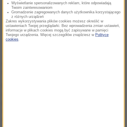
Wyświetlanie spersonalizowanych reklam, które odpowiadają
Twoim zainteresowaniom
Gromadzenie zagregowanych danych użytkownika korzystającego
z różnych urządzeń
Zakres wykorzystywania plików cookies możesz określić w
ustawieniach Twojej przeglądarki. Bez wprowadzenia zmian ustawień,
informacje w plikach cookies mogą być zapisywane w pamięci
Twojego urządzenia. Więcej szczegółów znajdziesz w
Polityce
cookies
.
Jeden z pasażerów był poszukiwany przez
tarnowski sąd i policję po tym, jak kilka tygodni
wcześniej uciekł z placówki wychowawczej.
Decyzje ws. siódemki młodych ludzi, którzy naruszyli
zakazu spotkań obowiązujący w czasie epidemii,
podejmie sąd dla nieletnich. Kierujący samochodem
odpowie za jazdę bez uprawnień. Policjanci ustalają
także, kto dał auto nieletniemu bez prawa jazdy.