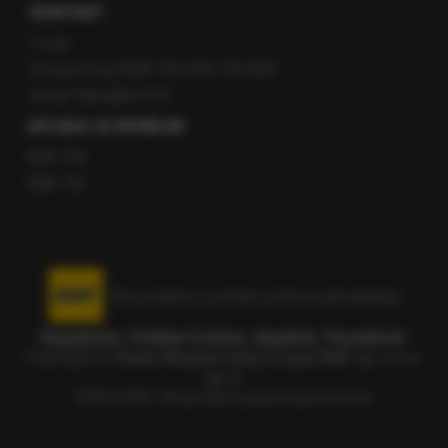
KONTAKT
O nas
Gorąca Linia RMF FM: 600 700 800
email: fakty@rmf.fm
APLIKACJE MOBILNE
RMF FM
RMF ON
Korzystanie z portalu oznacza akceptację
Regulaminu
.
Polityka Cookies
.
SpeakUp
.
Prywatność
.
Copyright by
Radio Muzyka Fakty Grupa RMF sp. z o.o.
sp. k.
2009-2026. Wszystkie prawa zastrzeżone.