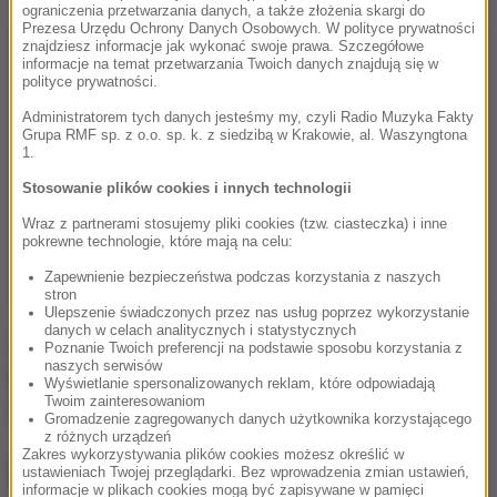
ograniczenia przetwarzania danych, a także złożenia skargi do
Prezesa Urzędu Ochrony Danych Osobowych. W polityce prywatności
znajdziesz informacje jak wykonać swoje prawa. Szczegółowe
informacje na temat przetwarzania Twoich danych znajdują się w
polityce prywatności.
Administratorem tych danych jesteśmy my, czyli Radio Muzyka Fakty
Grupa RMF sp. z o.o. sp. k. z siedzibą w Krakowie, al. Waszyngtona
1.
Stosowanie plików cookies i innych technologii
Wraz z partnerami stosujemy pliki cookies (tzw. ciasteczka) i inne
pokrewne technologie, które mają na celu:
Zapewnienie bezpieczeństwa podczas korzystania z naszych
stron
Ulepszenie świadczonych przez nas usług poprzez wykorzystanie
danych w celach analitycznych i statystycznych
Zmiana ma obowiązywać od początku 2026 r. i
Poznanie Twoich preferencji na podstawie sposobu korzystania z
naszych serwisów
będzie kosztować budżet państwa 4,6 mld zł (o tyle
Wyświetlanie spersonalizowanych reklam, które odpowiadają
Twoim zainteresowaniom
mają się zmniejszyć wpływy ze składki zdrowotnej).
Gromadzenie zagregowanych danych użytkownika korzystającego
z różnych urządzeń
Zakres wykorzystywania plików cookies możesz określić w
Debata w Senacie
ustawieniach Twojej przeglądarki. Bez wprowadzenia zmian ustawień,
informacje w plikach cookies mogą być zapisywane w pamięci