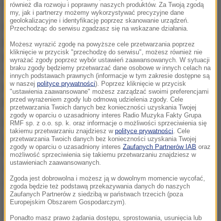
oraz Komisji Zdrowia.
również dla rozwoju i poprawny naszych produktów. Za Twoją zgodą
my, jak i partnerzy możemy wykorzystywać precyzyjne dane
geolokalizacyjne i identyfikację poprzez skanowanie urządzeń.
Nowela zakłada wprowadzenie
dwuelementowej
Przechodząc do serwisu zgadzasz się na wskazane działania.
podstawy wymiaru składki zdrowotnej dla
Możesz wyrazić zgodę na powyższe cele przetwarzania poprzez
kliknięcie w przycisk "przechodzę do serwisu", możesz również nie
przedsiębiorców - do pewnego poziomu byłaby
wyrażać zgody poprzez wybór ustawień zaawansowanych. W sytuacji
braku zgody będziemy przetwarzać dane osobowe w innych celach na
ona ryczałtowa, a od nadwyżki dochodów -
innych podstawach prawnych (informacje w tym zakresie dostępne są
w naszej
polityce prywatności
). Poprzez kliknięcie w przycisk
procentowa. Zmiany dotyczą ok. 2,5 mln
"ustawienia zaawansowane" możesz zarządzać swoimi preferencjami
prowadząc
ych działalność gospodarczą.
przed wyrażeniem zgody lub odmową udzielenia zgody. Cele
przetwarzania Twoich danych bez konieczności uzyskania Twojej
zgody w oparciu o uzasadniony interes Radio Muzyka Fakty Grupa
Nowe przepisy nie zmieniają wysokości składki
RMF sp. z o.o. sp. k. oraz informacje o możliwości sprzeciwienia się
takiemu przetwarzaniu znajdziesz w
polityce prywatności
. Cele
zdrowotnej płaconej przez pracowników na etacie i
przetwarzania Twoich danych bez konieczności uzyskania Twojej
zgody w oparciu o uzasadniony interes
Zaufanych Partnerów IAB
oraz
nadal będzie to 9 proc. Nie będzie też zmian, jeśli
możliwość sprzeciwienia się takiemu przetwarzaniu znajdziesz w
ustawieniach zaawansowanych.
chodzi o składkę w przypadku świadczeń
Zgoda jest dobrowolna i możesz ją w dowolnym momencie wycofać,
emertytalnych - dalej będzie to 9 proc.
zgoda będzie też podstawą przekazywania danych do naszych
Zaufanych Partnerów z siedzibą w państwach trzecich (poza
Europejskim Obszarem Gospodarczym).
Dalsza część artykułu pod materiałem video:
Ponadto masz prawo żądania dostępu, sprostowania, usunięcia lub