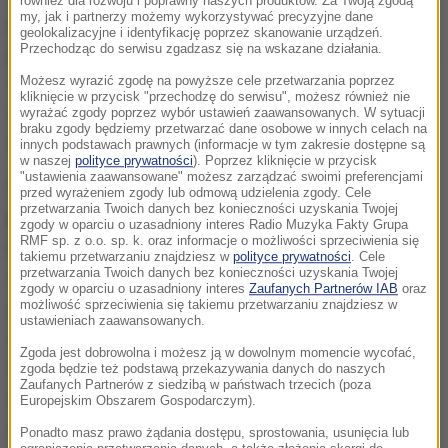
również dla rozwoju i poprawny naszych produktów. Za Twoją zgodą
my, jak i partnerzy możemy wykorzystywać precyzyjne dane
projektu, a przede wszystkim, kto jest faktycznym
geolokalizacyjne i identyfikację poprzez skanowanie urządzeń.
jego autorem.
Treść zawiadomień wskazuje bowiem
Przechodząc do serwisu zgadzasz się na wskazane działania.
na nieuprawnioną działalność lobbingową czy wręcz
Możesz wyrazić zgodę na powyższe cele przetwarzania poprzez
kliknięcie w przycisk "przechodzę do serwisu", możesz również nie
działania o charakterze korupcyjnym
- stwierdził
wyrażać zgody poprzez wybór ustawień zaawansowanych. W sytuacji
braku zgody będziemy przetwarzać dane osobowe w innych celach na
szef MS.
innych podstawach prawnych (informacje w tym zakresie dostępne są
w naszej
polityce prywatności
). Poprzez kliknięcie w przycisk
"ustawienia zaawansowane" możesz zarządzać swoimi preferencjami
Śledztwo obejmie także kwestie związane z
przed wyrażeniem zgody lub odmową udzielenia zgody. Cele
przetwarzania Twoich danych bez konieczności uzyskania Twojej
podejrzeniem popełnienia przestępstwa
zgody w oparciu o uzasadniony interes Radio Muzyka Fakty Grupa
RMF sp. z o.o. sp. k. oraz informacje o możliwości sprzeciwienia się
manipulacji akcjami giełdowymi spółki Orlen.
takiemu przetwarzaniu znajdziesz w
polityce prywatności
. Cele
przetwarzania Twoich danych bez konieczności uzyskania Twojej
Nagły spadek notowań o prawie 8 procent tuż po
zgody w oparciu o uzasadniony interes
Zaufanych Partnerów IAB
oraz
prezentacji raportu i publicznym ogłoszeniu, że
możliwość sprzeciwienia się takiemu przetwarzaniu znajdziesz w
ustawieniach zaawansowanych.
spółka zostanie obciążona wielomiliardowymi
Zgoda jest dobrowolna i możesz ją w dowolnym momencie wycofać,
kosztami zamrożenia cen energii i ciepła, był
zgoda będzie też podstawą przekazywania danych do naszych
Zaufanych Partnerów z siedzibą w państwach trzecich (poza
bezprecedensowy. I każe postawić pytanie: kto do
Europejskim Obszarem Gospodarczym).
tego doprowadził i co na tym zyskał
- powiedział
Ponadto masz prawo żądania dostępu, sprostowania, usunięcia lub