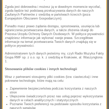
pasowej stwierdził, że "w Polsce niepodległej i
Zgoda jest dobrowolna i możesz ją w dowolnym momencie wycofać,
dobrze rządzonej (...) w rządzeniu nie będą
zgoda będzie też podstawą przekazywania danych do naszych
Zaufanych Partnerów z siedzibą w państwach trzecich (poza
uczestniczyli przedstawiciele jednej formacji".
Europejskim Obszarem Gospodarczym).
Ponadto masz prawo żądania dostępu, sprostowania, usunięcia lub
ograniczenia przetwarzania danych, a także złożenia skargi do
Dalsza część artykułu pod materiałem video:
Prezesa Urzędu Ochrony Danych Osobowych. W polityce prywatności
znajdziesz informacje jak wykonać swoje prawa. Szczegółowe
informacje na temat przetwarzania Twoich danych znajdują się w
polityce prywatności.
Administratorem tych danych jesteśmy my, czyli Radio Muzyka Fakty
Grupa RMF sp. z o.o. sp. k. z siedzibą w Krakowie, al. Waszyngtona
1.
Stosowanie plików cookies i innych technologii
Wraz z partnerami stosujemy pliki cookies (tzw. ciasteczka) i inne
pokrewne technologie, które mają na celu:
Zapewnienie bezpieczeństwa podczas korzystania z naszych
stron
Ulepszenie świadczonych przez nas usług poprzez wykorzystanie
danych w celach analitycznych i statystycznych
Poznanie Twoich preferencji na podstawie sposobu korzystania z
naszych serwisów