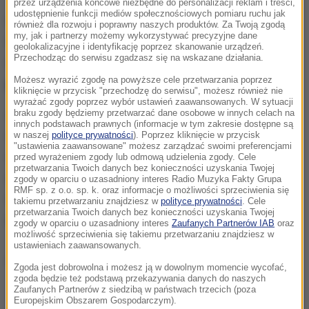
przez urządzenia końcowe niezbędne do personalizacji reklam i treści,
udostępnienie funkcji mediów społecznościowych pomiaru ruchu jak
O awanturze między Jackiem Sasinem a Markiem
również dla rozwoju i poprawny naszych produktów. Za Twoją zgodą
my, jak i partnerzy możemy wykorzystywać precyzyjne dane
Suskim informują Onet i "Fakty" TVN. Miało do niej
geolokalizacyjne i identyfikację poprzez skanowanie urządzeń.
Przechodząc do serwisu zgadzasz się na wskazane działania.
dojść podczas spotkania
stowarzyszenia "Po
Możesz wyrazić zgodę na powyższe cele przetwarzania poprzez
pierwsze Polska", które ostatnio powołał Sasin
.
kliknięcie w przycisk "przechodzę do serwisu", możesz również nie
wyrażać zgody poprzez wybór ustawień zaawansowanych. W sytuacji
Marek kończył swoje spotkanie, a Sasin wchodził na
braku zgody będziemy przetwarzać dane osobowe w innych celach na
innych podstawach prawnych (informacje w tym zakresie dostępne są
tę samą salę z ludźmi, których zgromadził w ramach
w naszej
polityce prywatności
). Poprzez kliknięcie w przycisk
"ustawienia zaawansowane" możesz zarządzać swoimi preferencjami
tego swojego stowarzyszenia.
Suski chciał zostać,
przed wyrażeniem zgody lub odmową udzielenia zgody. Cele
przetwarzania Twoich danych bez konieczności uzyskania Twojej
żeby posłuchać, ale Jacek kazał mu wy*********.
zgody w oparciu o uzasadniony interes Radio Muzyka Fakty Grupa
RMF sp. z o.o. sp. k. oraz informacje o możliwości sprzeciwienia się
Śmiertelnie się pokłócili
- miał powiedzieć Onetowi
takiemu przetwarzaniu znajdziesz w
polityce prywatności
. Cele
przetwarzania Twoich danych bez konieczności uzyskania Twojej
jeden z polityków PiS-u.
zgody w oparciu o uzasadniony interes
Zaufanych Partnerów IAB
oraz
możliwość sprzeciwienia się takiemu przetwarzaniu znajdziesz w
ustawieniach zaawansowanych.
Dalsza część artykułu pod materiałem video:
Zgoda jest dobrowolna i możesz ją w dowolnym momencie wycofać,
zgoda będzie też podstawą przekazywania danych do naszych
Zaufanych Partnerów z siedzibą w państwach trzecich (poza
Europejskim Obszarem Gospodarczym).