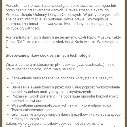
Ponadto masz prawo żądania dostępu, sprostowania, usunięcia lub
ograniczenia przetwarzania danych, a także złożenia skargi do
Prezesa Urzędu Ochrony Danych Osobowych. W polityce prywatności
znajdziesz informacje jak wykonać swoje prawa. Szczegółowe
informacje na temat przetwarzania Twoich danych znajdują się w
polityce prywatności.
Administratorem tych danych jesteśmy my, czyli Radio Muzyka Fakty
Grupa RMF sp. z o.o. sp. k. z siedzibą w Krakowie, al. Waszyngtona
1.
Stosowanie plików cookies i innych technologii
Wraz z partnerami stosujemy pliki cookies (tzw. ciasteczka) i inne
pokrewne technologie, które mają na celu:
Z informacji "Faktów" TVN wynika natomiast, że
Zapewnienie bezpieczeństwa podczas korzystania z naszych
Sasin powiedział Suskiemu, że jeśli chce zostać na
stron
Ulepszenie świadczonych przez nas usług poprzez wykorzystanie
spotkaniu, musi zapisać się do jego stowarzyszenia.
danych w celach analitycznych i statystycznych
Poznanie Twoich preferencji na podstawie sposobu korzystania z
Wtedy Suski miał odpowiedzieć, że może się
naszych serwisów
Wyświetlanie spersonalizowanych reklam, które odpowiadają
zapisze, ale najpierw chce posłuchać. "Sasin miał
Twoim zainteresowaniom
Gromadzenie zagregowanych danych użytkownika korzystającego
poprosić go o wyjście z sali - najpierw łagodnie, a
z różnych urządzeń
potem w reakcji na ostre słowa Suskiego, równie
Zakres wykorzystywania plików cookies możesz określić w