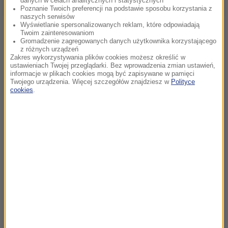
danych w celach analitycznych i statystycznych
Poznanie Twoich preferencji na podstawie sposobu korzystania z
naszych serwisów
Wyświetlanie spersonalizowanych reklam, które odpowiadają
Twoim zainteresowaniom
Gromadzenie zagregowanych danych użytkownika korzystającego
z różnych urządzeń
Zakres wykorzystywania plików cookies możesz określić w
ustawieniach Twojej przeglądarki. Bez wprowadzenia zmian ustawień,
informacje w plikach cookies mogą być zapisywane w pamięci
Twojego urządzenia. Więcej szczegółów znajdziesz w
Polityce
cookies
.
Zobacz materiał na Instagramie