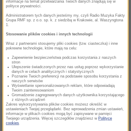
informacje na temat przetwarzania Twoich danych znajdują się w
polityce prywatności.
Premier: Dobrze uzbrojona Polska to
Administratorem tych danych jesteśmy my, czyli Radio Muzyka Fakty
Grupa RMF sp. z o.o. sp. k. z siedzibą w Krakowie, al. Waszyngtona
nasz priorytet
1.
Stosowanie plików cookies i innych technologii
Szef rządu zaznaczył także, że Polska dobrze
Wraz z partnerami stosujemy pliki cookies (tzw. ciasteczka) i inne
uzbrojona, w możliwie dużym stopniu
pokrewne technologie, które mają na celu:
samowystarczalna i dobrze współpracująca z
Zapewnienie bezpieczeństwa podczas korzystania z naszych
sojusznikami, jest obecnie priorytetem.
stron
Ulepszenie świadczonych przez nas usług poprzez wykorzystanie
danych w celach analitycznych i statystycznych
Tusk zauważył, że jednym z mitów powtarzanych w
Poznanie Twoich preferencji na podstawie sposobu korzystania z
naszych serwisów
związku z programem SAFE jest to, że zagraża on
Wyświetlanie spersonalizowanych reklam, które odpowiadają
Twoim zainteresowaniom
polskiej suwerenności.
Gromadzenie zagregowanych danych użytkownika korzystającego
z różnych urządzeń
Zakres wykorzystywania plików cookies możesz określić w
Zapewnił, że program od początku do końca został
ustawieniach Twojej przeglądarki. Bez wprowadzenia zmian ustawień,
informacje w plikach cookies mogą być zapisywane w pamięci
zaprojektowany w Polsce.
To była nasza inicjatywa,
Twojego urządzenia. Więcej szczegółów znajdziesz w
Polityce
cookies
.
nasza idea, nasza presja
- podkreślił szef rządu.