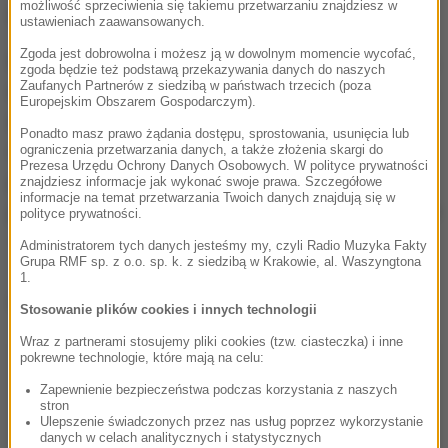
możliwość sprzeciwienia się takiemu przetwarzaniu znajdziesz w
doniesienia.
ustawieniach zaawansowanych.
Zgoda jest dobrowolna i możesz ją w dowolnym momencie wycofać,
Po głosowaniu nadal uczestniczyłam w posiedzeniu,
zgoda będzie też podstawą przekazywania danych do naszych
Zaufanych Partnerów z siedzibą w państwach trzecich (poza
r
ównież w jego kolejnym punkcie, gdzie wystąpiłam,
Europejskim Obszarem Gospodarczym).
odnosząc się merytorycznie do jego treści.
Dopiero
Ponadto masz prawo żądania dostępu, sprostowania, usunięcia lub
w
ówczas, kilka minut przed zakończeniem
ograniczenia przetwarzania danych, a także złożenia skargi do
Prezesa Urzędu Ochrony Danych Osobowych. W polityce prywatności
posiedzenia, poinformowałam, że muszę wcześniej
znajdziesz informacje jak wykonać swoje prawa. Szczegółowe
informacje na temat przetwarzania Twoich danych znajdują się w
je opuścić i poż
egnałam się z uczestnikami spotkania
polityce prywatności.
-
informuje minister klimatu i środowiska.
Administratorem tych danych jesteśmy my, czyli Radio Muzyka Fakty
Grupa RMF sp. z o.o. sp. k. z siedzibą w Krakowie, al. Waszyngtona
1.
Dalsza część artykułu pod materiałem video:
Stosowanie plików cookies i innych technologii
Wraz z partnerami stosujemy pliki cookies (tzw. ciasteczka) i inne
pokrewne technologie, które mają na celu:
Zapewnienie bezpieczeństwa podczas korzystania z naszych
stron
Ulepszenie świadczonych przez nas usług poprzez wykorzystanie
danych w celach analitycznych i statystycznych