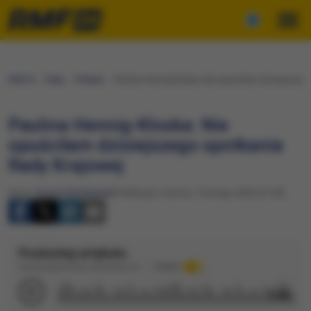
RMF24
Fakty
Polityka
Paulina Hennig-Kloska: Nie opuściłam dzisiejszego
Paulina Hennig-Kloska: Nie
opuściłam dzisiejszego spotkania
Rady Krajowej
Autor:
Kacper Wróblewski
Publikacja: Sobota, 14 lutego 2026 (21:28)
Posłuchaj artykułu
Dźwięk wygenerowany automatycznie
Podkład
1:49