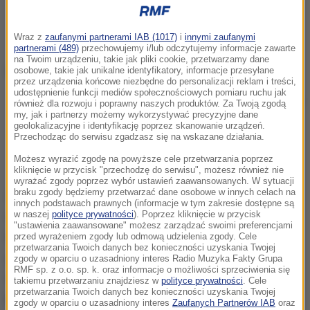
Wraz z
zaufanymi partnerami IAB (1017)
i
innymi zaufanymi
partnerami (489)
przechowujemy i/lub odczytujemy informacje zawarte
na Twoim urządzeniu, takie jak pliki cookie, przetwarzamy dane
osobowe, takie jak unikalne identyfikatory, informacje przesyłane
przez urządzenia końcowe niezbędne do personalizacji reklam i treści,
udostępnienie funkcji mediów społecznościowych pomiaru ruchu jak
Paulina Hennig-Kloska
również dla rozwoju i poprawny naszych produktów. Za Twoją zgodą
my, jak i partnerzy możemy wykorzystywać precyzyjne dane
geolokalizacyjne i identyfikację poprzez skanowanie urządzeń.
Najnowsze informacje z Polski i ze świata
Przechodząc do serwisu zgadzasz się na wskazane działania.
znajdziesz na
RMF24.pl
. Bądź na bieżąco.
Możesz wyrazić zgodę na powyższe cele przetwarzania poprzez
kliknięcie w przycisk "przechodzę do serwisu", możesz również nie
wyrażać zgody poprzez wybór ustawień zaawansowanych. W sytuacji
braku zgody będziemy przetwarzać dane osobowe w innych celach na
Zaraz po zakończonym posiedzeniu część
innych podstawach prawnych (informacje w tym zakresie dostępne są
członków Polski 2050 przekonywało, że Paulina
w naszej
polityce prywatności
). Poprzez kliknięcie w przycisk
"ustawienia zaawansowane" możesz zarządzać swoimi preferencjami
Hennig-Kloska opuściła dzisiejsze spotkanie, tuż po
przed wyrażeniem zgody lub odmową udzielenia zgody. Cele
przetwarzania Twoich danych bez konieczności uzyskania Twojej
głosowaniu w sprawie wspomnianej uchwały.
zgody w oparciu o uzasadniony interes Radio Muzyka Fakty Grupa
RMF sp. z o.o. sp. k. oraz informacje o możliwości sprzeciwienia się
Wiceprzewodnicząca Polski 2050 w oświadczeniu,
takiemu przetwarzaniu znajdziesz w
polityce prywatności
. Cele
przetwarzania Twoich danych bez konieczności uzyskania Twojej
które przesłała do naszej redakcji, dementuje te
zgody w oparciu o uzasadniony interes
Zaufanych Partnerów IAB
oraz