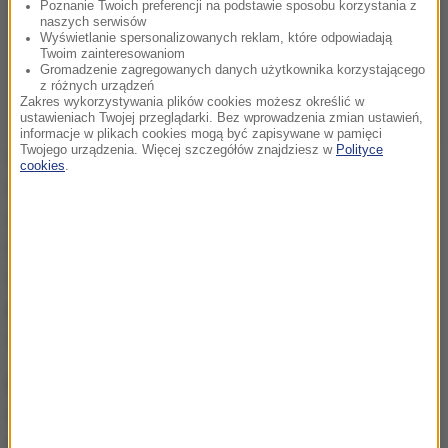
Poznanie Twoich preferencji na podstawie sposobu korzystania z
naszych serwisów
Wyświetlanie spersonalizowanych reklam, które odpowiadają
Twoim zainteresowaniom
Gromadzenie zagregowanych danych użytkownika korzystającego
z różnych urządzeń
Zakres wykorzystywania plików cookies możesz określić w
ustawieniach Twojej przeglądarki. Bez wprowadzenia zmian ustawień,
informacje w plikach cookies mogą być zapisywane w pamięci
Twojego urządzenia. Więcej szczegółów znajdziesz w
Polityce
Sobotnia Rada Krajowa Polski 2050 zobowiązała
cookies
.
członków partii, by do Zjazdu Krajowego
zaplanowanego na 21 marca zaprzestali eskalacji
napięć, chce też zawieszenia postępowań
dyscyplinarnych oraz powstrzymania się od zmian
personalnych w organach publicznych i
samorządowych.
Rada chce, by zawiesić wszelkie postępowania
dyscyplinarne rozpoczęte i niezakończone przed
dniem wejścia w życie niniejszej uchwały. Domaga