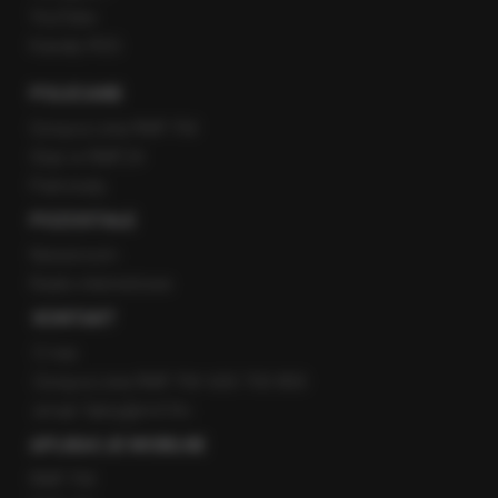
YouTube
Kanały RSS
POLECANE
Gorąca Linia RMF FM
Staż w RMF24
Patronaty
POZOSTAŁE
Newsroom
Radio internetowe
KONTAKT
O nas
Gorąca Linia RMF FM: 600 700 800
email: fakty@rmf.fm
APLIKACJE MOBILNE
RMF FM