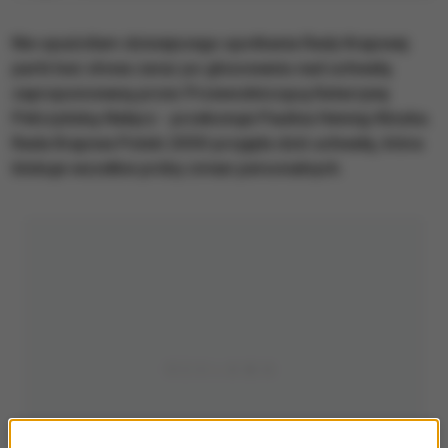
Nie opuściłam dzisiejszego spotkania Rady Krajowej
partii bez słowa zaraz po głosowaniu nad uchwałą
zaproponowaną przez Przewodniczącą Katarzynę
Pełczyńską-Nałęcz - przekonuje Paulina Hennig-Kloska.
Rada Krajowa Polski 2050 przyjęła dziś uchwałę, która
blokuje wszelkie próby zmian personalnych.