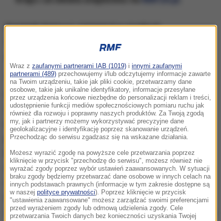
Kosiniak-Kamysz zamieścił w mediach
społecznościowych zdjęcie ze spotkania z
amerykańskim dyplomatą.
Wraz z
zaufanymi partnerami IAB (1019)
i
innymi zaufanymi
partnerami (489)
przechowujemy i/lub odczytujemy informacje zawarte
"Polska to filar wschodniej flanki NATO i jeden z
na Twoim urządzeniu, takie jak pliki cookie, przetwarzamy dane
osobowe, takie jak unikalne identyfikatory, informacje przesyłane
najpewniejszych sojuszników Stanów
przez urządzenia końcowe niezbędne do personalizacji reklam i treści,
udostępnienie funkcji mediów społecznościowych pomiaru ruchu jak
Zjednoczonych w Europie!
Rozmowa z
również dla rozwoju i poprawny naszych produktów. Za Twoją zgodą
my, jak i partnerzy możemy wykorzystywać precyzyjne dane
ambasadorem USA w Polsce Tomem Rosem
geolokalizacyjne i identyfikację poprzez skanowanie urządzeń.
potwierdziła, że nasza współpraca na rzecz
Przechodząc do serwisu zgadzasz się na wskazane działania.
bezpieczeństwa nie ulegnie żadnej zmianie.
Możesz wyrazić zgodę na powyższe cele przetwarzania poprzez
kliknięcie w przycisk "przechodzę do serwisu", możesz również nie
Obecność sojusznicza w naszym kraju jest
wyrażać zgody poprzez wybór ustawień zaawansowanych. W sytuacji
braku zgody będziemy przetwarzać dane osobowe w innych celach na
niezwykle ważnym filarem obrony wschodniej flanki.
innych podstawach prawnych (informacje w tym zakresie dostępne są
w naszej
polityce prywatności
). Poprzez kliknięcie w przycisk
Polska jest dziś liderem NATO pod względem
"ustawienia zaawansowane" możesz zarządzać swoimi preferencjami
przed wyrażeniem zgody lub odmową udzielenia zgody. Cele
wzrostu wydatków na obronność. To jest zauważane
przetwarzania Twoich danych bez konieczności uzyskania Twojej