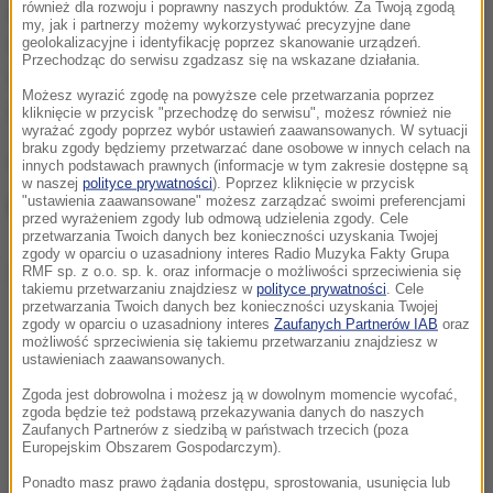
również dla rozwoju i poprawny naszych produktów. Za Twoją zgodą
sprawdzania danej osoby, np. szkoła nie musiałaby
my, jak i partnerzy możemy wykorzystywać precyzyjne dane
weryfikować trenera, który już wcześniej został
geolokalizacyjne i identyfikację poprzez skanowanie urządzeń.
Przechodząc do serwisu zgadzasz się na wskazane działania.
sprawdzony w rejestrach karnych przez klub
Możesz wyrazić zgodę na powyższe cele przetwarzania poprzez
sportowy czy firmę, w której pracuje.
kliknięcie w przycisk "przechodzę do serwisu", możesz również nie
wyrażać zgody poprzez wybór ustawień zaawansowanych. W sytuacji
braku zgody będziemy przetwarzać dane osobowe w innych celach na
"Będą teraz nadal kuriozalne
innych podstawach prawnych (informacje w tym zakresie dostępne są
w naszej
polityce prywatności
). Poprzez kliknięcie w przycisk
sytuacje"
"ustawienia zaawansowane" możesz zarządzać swoimi preferencjami
przed wyrażeniem zgody lub odmową udzielenia zgody. Cele
przetwarzania Twoich danych bez konieczności uzyskania Twojej
zgody w oparciu o uzasadniony interes Radio Muzyka Fakty Grupa
Dalsza część artykułu pod materiałem video:
RMF sp. z o.o. sp. k. oraz informacje o możliwości sprzeciwienia się
takiemu przetwarzaniu znajdziesz w
polityce prywatności
. Cele
przetwarzania Twoich danych bez konieczności uzyskania Twojej
zgody w oparciu o uzasadniony interes
Zaufanych Partnerów IAB
oraz
możliwość sprzeciwienia się takiemu przetwarzaniu znajdziesz w
ustawieniach zaawansowanych.
Zgoda jest dobrowolna i możesz ją w dowolnym momencie wycofać,
zgoda będzie też podstawą przekazywania danych do naszych
Zaufanych Partnerów z siedzibą w państwach trzecich (poza
Europejskim Obszarem Gospodarczym).
Ponadto masz prawo żądania dostępu, sprostowania, usunięcia lub