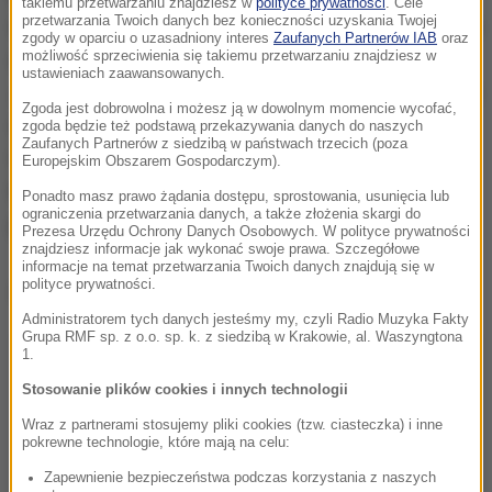
takiemu przetwarzaniu znajdziesz w
polityce prywatności
. Cele
przetwarzania Twoich danych bez konieczności uzyskania Twojej
wystąpienia do Prezesa Rady Ministrów z wnioskiem
zgody w oparciu o uzasadniony interes
Zaufanych Partnerów IAB
oraz
możliwość sprzeciwienia się takiemu przetwarzaniu znajdziesz w
o powierzenie funkcji p.o. prokuratora krajowego
ustawieniach zaawansowanych.
Jackowi Bilewiczowi" - przekazało ministerstwo. Jak
Zgoda jest dobrowolna i możesz ją w dowolnym momencie wycofać,
dodał resort, "innym możliwym przewinieniem jest
zgoda będzie też podstawą przekazywania danych do naszych
Zaufanych Partnerów z siedzibą w państwach trzecich (poza
także publiczne kwestionowanie kompetencji
Europejskim Obszarem Gospodarczym).
Prokuratora Generalnego jako naczelnego organu
Ponadto masz prawo żądania dostępu, sprostowania, usunięcia lub
ograniczenia przetwarzania danych, a także złożenia skargi do
prokuratury".
Prezesa Urzędu Ochrony Danych Osobowych. W polityce prywatności
znajdziesz informacje jak wykonać swoje prawa. Szczegółowe
informacje na temat przetwarzania Twoich danych znajdują się w
polityce prywatności.
Dalsza część artykułu pod materiałem video:
Administratorem tych danych jesteśmy my, czyli Radio Muzyka Fakty
Grupa RMF sp. z o.o. sp. k. z siedzibą w Krakowie, al. Waszyngtona
1.
Stosowanie plików cookies i innych technologii
Wraz z partnerami stosujemy pliki cookies (tzw. ciasteczka) i inne
pokrewne technologie, które mają na celu:
Zapewnienie bezpieczeństwa podczas korzystania z naszych