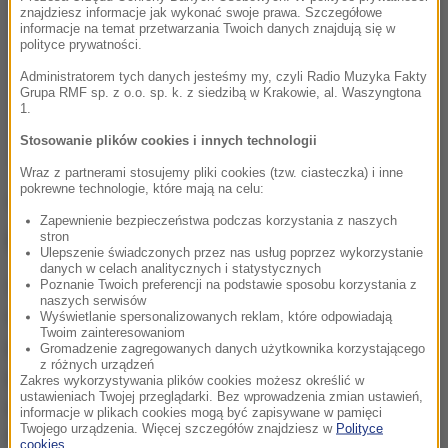
znajdziesz informacje jak wykonać swoje prawa. Szczegółowe
informacje na temat przetwarzania Twoich danych znajdują się w
polityce prywatności.
Administratorem tych danych jesteśmy my, czyli Radio Muzyka Fakty
Grupa RMF sp. z o.o. sp. k. z siedzibą w Krakowie, al. Waszyngtona
1.
Stosowanie plików cookies i innych technologii
Wraz z partnerami stosujemy pliki cookies (tzw. ciasteczka) i inne
pokrewne technologie, które mają na celu:
"To, co jest jasne, nie podlega
Zapewnienie bezpieczeństwa podczas korzystania z naszych
interpretacji"
stron
Ulepszenie świadczonych przez nas usług poprzez wykorzystanie
danych w celach analitycznych i statystycznych
Szef Państwowej Komisji Wyborczej w odpowiedzi
Poznanie Twoich preferencji na podstawie sposobu korzystania z
naszych serwisów
na pismo ministra finansów zwrócił się - jak
Wyświetlanie spersonalizowanych reklam, które odpowiadają
Twoim zainteresowaniom
poinformowano w czwartek na stronie PKW - z
Gromadzenie zagregowanych danych użytkownika korzystającego
z różnych urządzeń
prośbą o "niezwłoczne" wskazanie podstawy
Zakres wykorzystywania plików cookies możesz określić w
ustawieniach Twojej przeglądarki. Bez wprowadzenia zmian ustawień,
prawnej wniosku o wykładnię uchwały nr 421/2024
informacje w plikach cookies mogą być zapisywane w pamięci
Twojego urządzenia. Więcej szczegółów znajdziesz w
Polityce
Państwowej Komisji Wyborczej z 30 grudnia 2024 r.
cookies
.