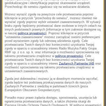
geolokalizacyjne i identyfikację poprzez skanowanie urządzeń.
Przechodząc do serwisu zgadzasz się na wskazane działania.
Możesz wyrazić zgodę na powyższe cele przetwarzania poprzez
kliknięcie w przycisk "przechodzę do serwisu", możesz również nie
wyrażać zgody poprzez wybór ustawień zaawansowanych. W sytuacji
braku zgody będziemy przetwarzać dane osobowe w innych celach na
innych podstawach prawnych (informacje w tym zakresie dostępne są
w naszej
polityce prywatności
). Poprzez kliknięcie w przycisk
"ustawienia zaawansowane" możesz zarządzać swoimi preferencjami
przed wyrażeniem zgody lub odmową udzielenia zgody. Cele
przetwarzania Twoich danych bez konieczności uzyskania Twojej
zgody w oparciu o uzasadniony interes Radio Muzyka Fakty Grupa
RMF sp. z o.o. sp. k. oraz informacje o możliwości sprzeciwienia się
takiemu przetwarzaniu znajdziesz w
polityce prywatności
. Cele
przetwarzania Twoich danych bez konieczności uzyskania Twojej
zgody w oparciu o uzasadniony interes
Zaufanych Partnerów IAB
oraz
możliwość sprzeciwienia się takiemu przetwarzaniu znajdziesz w
ustawieniach zaawansowanych.
Dalsza część artykułu pod materiałem video:
Zgoda jest dobrowolna i możesz ją w dowolnym momencie wycofać,
zgoda będzie też podstawą przekazywania danych do naszych
Zaufanych Partnerów z siedzibą w państwach trzecich (poza
Europejskim Obszarem Gospodarczym).
Ponadto masz prawo żądania dostępu, sprostowania, usunięcia lub
ograniczenia przetwarzania danych, a także złożenia skargi do
Prezesa Urzędu Ochrony Danych Osobowych. W polityce prywatności