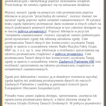
geolokalizacyjne i identyfikację poprzez skanowanie urządzeń.
Przechodząc do serwisu zgadzasz się na wskazane działania.
Możesz wyrazić zgodę na powyższe cele przetwarzania poprzez
kliknięcie w przycisk "przechodzę do serwisu", możesz również nie
wyrażać zgody poprzez wybór ustawień zaawansowanych. W sytuacji
braku zgody będziemy przetwarzać dane osobowe w innych celach na
innych podstawach prawnych (informacje w tym zakresie dostępne są
w naszej
polityce prywatności
). Poprzez kliknięcie w przycisk
"ustawienia zaawansowane" możesz zarządzać swoimi preferencjami
przed wyrażeniem zgody lub odmową udzielenia zgody. Cele
przetwarzania Twoich danych bez konieczności uzyskania Twojej
zgody w oparciu o uzasadniony interes Radio Muzyka Fakty Grupa
RMF sp. z o.o. sp. k. oraz informacje o możliwości sprzeciwienia się
Pan prezydent nie pisze tego projektu dla siebie
-
takiemu przetwarzaniu znajdziesz w
polityce prywatności
. Cele
przetwarzania Twoich danych bez konieczności uzyskania Twojej
przekonywał Zbigniew Bogucki na konferencji
zgody w oparciu o uzasadniony interes
Zaufanych Partnerów IAB
oraz
możliwość sprzeciwienia się takiemu przetwarzaniu znajdziesz w
prasowej. Przypomniał, że pierwsza kadencja Karola
ustawieniach zaawansowanych.
Nawrockiego kończy się w 2030 r. i najpóźniej do
Zgoda jest dobrowolna i możesz ją w dowolnym momencie wycofać,
tego czasu chce on przygotować
projekt nowej
zgoda będzie też podstawą przekazywania danych do naszych
Zaufanych Partnerów z siedzibą w państwach trzecich (poza
Konstytucji lub głębokich zmian w obecnej
.
Europejskim Obszarem Gospodarczym).
Ponadto masz prawo żądania dostępu, sprostowania, usunięcia lub
Bogucki zapewniał, że prezydent nie przesądza na
ograniczenia przetwarzania danych, a także złożenia skargi do
Prezesa Urzędu Ochrony Danych Osobowych. W polityce prywatności