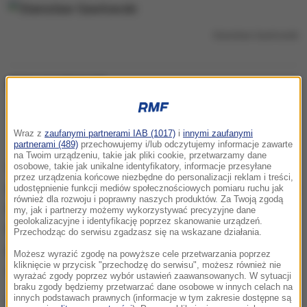
Stanisław Gawłowski
ZOBACZ RÓWNIEŻ:
Senator Stanisław Gawłowski skazany. Surowy
wyrok
Wraz z
zaufanymi partnerami IAB (1017)
i
innymi zaufanymi
partnerami (489)
przechowujemy i/lub odczytujemy informacje zawarte
na Twoim urządzeniu, takie jak pliki cookie, przetwarzamy dane
Stanisław Gawłowski
został uznany za
osobowe, takie jak unikalne identyfikatory, informacje przesyłane
przez urządzenia końcowe niezbędne do personalizacji reklam i treści,
winnego
m.in. przyjęcia łapówek.
Sąd orzekł mu też
udostępnienie funkcji mediów społecznościowych pomiaru ruchu jak
również dla rozwoju i poprawny naszych produktów. Za Twoją zgodą
karę 180 tys. zł grzywny i zakazał zajmowania
my, jak i partnerzy możemy wykorzystywać precyzyjne dane
geolokalizacyjne i identyfikację poprzez skanowanie urządzeń.
kierowniczych stanowisk przez 10 lat w
Przechodząc do serwisu zgadzasz się na wskazane działania.
państwowych instytucjach i spółkach. Polityk
Możesz wyrazić zgodę na powyższe cele przetwarzania poprzez
kliknięcie w przycisk "przechodzę do serwisu", możesz również nie
zapowiedział, że
skorzysta z prawa do apelacji.
wyrażać zgody poprzez wybór ustawień zaawansowanych. W sytuacji
braku zgody będziemy przetwarzać dane osobowe w innych celach na
innych podstawach prawnych (informacje w tym zakresie dostępne są
Szef klubu parlamentarnego Koalicji Obywatelskiej,