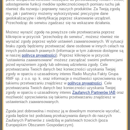
udostępnienie funkcji mediów społecznościowych pomiaru ruchu jak
Gdzie jest burza? IMGW wydał
również dla rozwoju i poprawny naszych produktów. Za Twoją zgodą
my, jak i partnerzy możemy wykorzystywać precyzyjne dane
ostrzeżenia
geolokalizacyjne i identyfikację poprzez skanowanie urządzeń.
Przechodząc do serwisu zgadzasz się na wskazane działania.
Możesz wyrazić zgodę na powyższe cele przetwarzania poprzez
Dalsza część artykułu pod materiałem video:
kliknięcie w przycisk "przechodzę do serwisu", możesz również nie
wyrażać zgody poprzez wybór ustawień zaawansowanych. W sytuacji
braku zgody będziemy przetwarzać dane osobowe w innych celach na
innych podstawach prawnych (informacje w tym zakresie dostępne są
w naszej
polityce prywatności
). Poprzez kliknięcie w przycisk
"ustawienia zaawansowane" możesz zarządzać swoimi preferencjami
przed wyrażeniem zgody lub odmową udzielenia zgody. Cele
przetwarzania Twoich danych bez konieczności uzyskania Twojej
zgody w oparciu o uzasadniony interes Radio Muzyka Fakty Grupa
RMF sp. z o.o. sp. k. oraz informacje o możliwości sprzeciwienia się
takiemu przetwarzaniu znajdziesz w
polityce prywatności
. Cele
przetwarzania Twoich danych bez konieczności uzyskania Twojej
zgody w oparciu o uzasadniony interes
Zaufanych Partnerów IAB
oraz
możliwość sprzeciwienia się takiemu przetwarzaniu znajdziesz w
ustawieniach zaawansowanych.
Zgoda jest dobrowolna i możesz ją w dowolnym momencie wycofać,
zgoda będzie też podstawą przekazywania danych do naszych
Zaufanych Partnerów z siedzibą w państwach trzecich (poza
W poniedziałek wieczorem IMGW wydał
Europejskim Obszarem Gospodarczym).