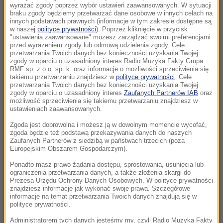
wyrażać zgody poprzez wybór ustawień zaawansowanych. W sytuacji
braku zgody będziemy przetwarzać dane osobowe w innych celach na
innych podstawach prawnych (informacje w tym zakresie dostępne są
w naszej
polityce prywatności
). Poprzez kliknięcie w przycisk
"ustawienia zaawansowane" możesz zarządzać swoimi preferencjami
przed wyrażeniem zgody lub odmową udzielenia zgody. Cele
przetwarzania Twoich danych bez konieczności uzyskania Twojej
zgody w oparciu o uzasadniony interes Radio Muzyka Fakty Grupa
RMF sp. z o.o. sp. k. oraz informacje o możliwości sprzeciwienia się
takiemu przetwarzaniu znajdziesz w
polityce prywatności
. Cele
przetwarzania Twoich danych bez konieczności uzyskania Twojej
zgody w oparciu o uzasadniony interes
Zaufanych Partnerów IAB
oraz
możliwość sprzeciwienia się takiemu przetwarzaniu znajdziesz w
ustawieniach zaawansowanych.
Zgoda jest dobrowolna i możesz ją w dowolnym momencie wycofać,
zgoda będzie też podstawą przekazywania danych do naszych
Zaufanych Partnerów z siedzibą w państwach trzecich (poza
Europejskim Obszarem Gospodarczym).
Ponadto masz prawo żądania dostępu, sprostowania, usunięcia lub
ograniczenia przetwarzania danych, a także złożenia skargi do
Prezesa Urzędu Ochrony Danych Osobowych. W polityce prywatności
znajdziesz informacje jak wykonać swoje prawa. Szczegółowe
informacje na temat przetwarzania Twoich danych znajdują się w
polityce prywatności.
Administratorem tych danych jesteśmy my, czyli Radio Muzyka Fakty