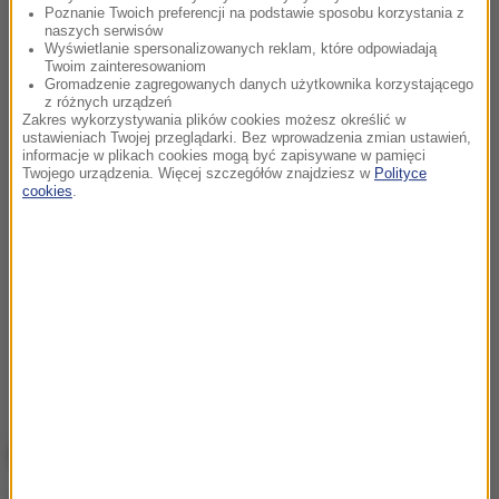
Poznanie Twoich preferencji na podstawie sposobu korzystania z
naszych serwisów
Wyświetlanie spersonalizowanych reklam, które odpowiadają
Twoim zainteresowaniom
Gromadzenie zagregowanych danych użytkownika korzystającego
z różnych urządzeń
Zakres wykorzystywania plików cookies możesz określić w
ustawieniach Twojej przeglądarki. Bez wprowadzenia zmian ustawień,
informacje w plikach cookies mogą być zapisywane w pamięci
Twojego urządzenia. Więcej szczegółów znajdziesz w
Polityce
cookies
.
Ostrzeżenia I stopnia