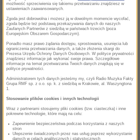
towarzyszyć bardzo silne opady deszczu - od 30 do
możliwość sprzeciwienia się takiemu przetwarzaniu znajdziesz w
ustawieniach zaawansowanych.
40 mm, porywy wiatru osiągające nawet 80 km/h
Zgoda jest dobrowolna i możesz ją w dowolnym momencie wycofać,
oraz lokalnie grad. Synoptycy ostrzegają, że warunki
zgoda będzie też podstawą przekazywania danych do naszych
Zaufanych Partnerów z siedzibą w państwach trzecich (poza
pogodowe mogą być niebezpieczne i powodować
Europejskim Obszarem Gospodarczym).
znaczne szkody.
Ponadto masz prawo żądania dostępu, sprostowania, usunięcia lub
ograniczenia przetwarzania danych, a także złożenia skargi do
Rządowe Centrum Bezpieczeństwa wysłało alert
Prezesa Urzędu Ochrony Danych Osobowych. W polityce prywatności
znajdziesz informacje jak wykonać swoje prawa. Szczegółowe
do osób, które przebywają na tym terenie.
RCB
informacje na temat przetwarzania Twoich danych znajdują się w
polityce prywatności.
zaleca, aby w trakcie burzy znaleźć schronienie i
Administratorem tych danych jesteśmy my, czyli Radio Muzyka Fakty
unikać otwartych przestrzeni.
Grupa RMF sp. z o.o. sp. k. z siedzibą w Krakowie, al. Waszyngtona
1.
Nie udalo sie zaladowac embedu. Zobacz wpis na X
Stosowanie plików cookies i innych technologii
Wraz z partnerami stosujemy pliki cookies (tzw. ciasteczka) i inne
pokrewne technologie, które mają na celu:
Zapewnienie bezpieczeństwa podczas korzystania z naszych
stron
Ulepszenie świadczonych przez nas usług poprzez wykorzystanie
danych w celach analitycznych i statystycznych