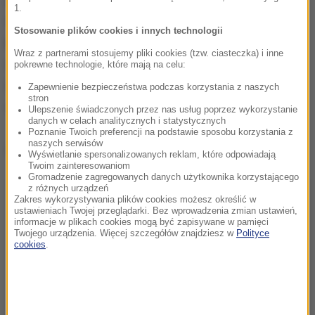
żadnych źródeł informacji o Rusłanie Boszirowie.
1.
Według "Fontanki", mężczyzna urodził się 12
Stosowanie plików cookies i innych technologii
kwietnia 1978 roku w Duszanbe. Zameldowany jest
Wraz z partnerami stosujemy pliki cookies (tzw. ciasteczka) i inne
w Moskwie w 25-piętrowym bloku. Mężczyzna w
pokrewne technologie, które mają na celu:
2015 roku został ukarany dwiema grzywnami w
Zapewnienie bezpieczeństwa podczas korzystania z naszych
stron
ciągu trzech dni.
Ulepszenie świadczonych przez nas usług poprzez wykorzystanie
danych w celach analitycznych i statystycznych
Poznanie Twoich preferencji na podstawie sposobu korzystania z
naszych serwisów
Dalsza część artykułu pod materiałem video:
Wyświetlanie spersonalizowanych reklam, które odpowiadają
Twoim zainteresowaniom
Gromadzenie zagregowanych danych użytkownika korzystającego
z różnych urządzeń
Zakres wykorzystywania plików cookies możesz określić w
ustawieniach Twojej przeglądarki. Bez wprowadzenia zmian ustawień,
informacje w plikach cookies mogą być zapisywane w pamięci
Twojego urządzenia. Więcej szczegółów znajdziesz w
Polityce
cookies
.