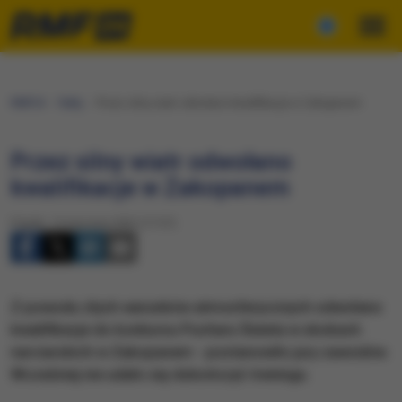
RMF24
Fakty
Przez silny wiatr odwołano kwalifikacje w Zakopanem
Przez silny wiatr odwołano
kwalifikacje w Zakopanem
Piątek, 14 stycznia 2022 (17:37)
Z powodu złych warunków atmosferycznych odwołano
kwalifikacje do konkursu Pucharu Świata w skokach
narciarskich w Zakopanem - postanowiło jury zawodów.
Wcześniej nie udało się dokończyć treningu.