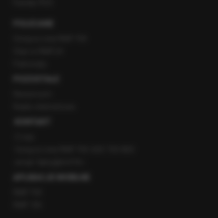
Kanały RSS
POLECANE
Gorąca Linia RMF FM
Staż w RMF24
Patronaty
POZOSTAŁE
Newsroom
Radio internetowe
KONTAKT
O nas
Gorąca Linia RMF FM: 600 700 800
email: fakty@rmf.fm
APLIKACJE MOBILNE
RMF FM
RMF ON