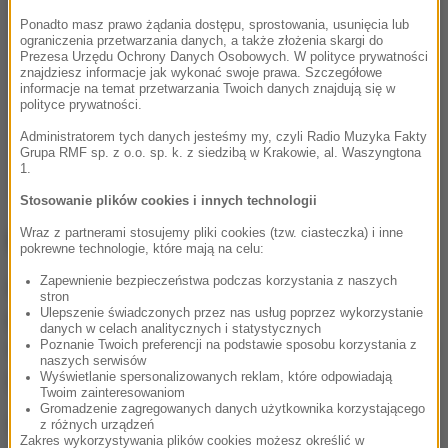
Ponadto masz prawo żądania dostępu, sprostowania, usunięcia lub
ograniczenia przetwarzania danych, a także złożenia skargi do
Prezesa Urzędu Ochrony Danych Osobowych. W polityce prywatności
znajdziesz informacje jak wykonać swoje prawa. Szczegółowe
informacje na temat przetwarzania Twoich danych znajdują się w
polityce prywatności.
Administratorem tych danych jesteśmy my, czyli Radio Muzyka Fakty
Grupa RMF sp. z o.o. sp. k. z siedzibą w Krakowie, al. Waszyngtona
1.
Stosowanie plików cookies i innych technologii
Wraz z partnerami stosujemy pliki cookies (tzw. ciasteczka) i inne
Polacy bez Stocha i Kubackiego
pokrewne technologie, które mają na celu:
Zapewnienie bezpieczeństwa podczas korzystania z naszych
Reprezentacja Polski do weekendu w Zakopanem
stron
Ulepszenie świadczonych przez nas usług poprzez wykorzystanie
przystępuje w osłabionym składzie. Kontuzji w
danych w celach analitycznych i statystycznych
czasie treningu doznał Kamil Stoch, a Dawid Kubacki
Poznanie Twoich preferencji na podstawie sposobu korzystania z
naszych serwisów
jest zarażony koronawirusem.
Wyświetlanie spersonalizowanych reklam, które odpowiadają
Twoim zainteresowaniom
Gromadzenie zagregowanych danych użytkownika korzystającego
W związku z tym w Zakopanem wystartuje 11
z różnych urządzeń
Zakres wykorzystywania plików cookies możesz określić w