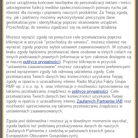
przez urządzenia końcowe niezbędne do personalizacji reklam i treści,
przeszkodzie stanął silny wiatr.
Wcześniej nie udało
udostępnienie funkcji mediów społecznościowych pomiaru ruchu jak
również dla rozwoju i poprawny naszych produktów. Za Twoją zgodą
się rozegrać serii treningowej, która była co chwilę
my, jak i partnerzy możemy wykorzystywać precyzyjne dane
geolokalizacyjne i identyfikację poprzez skanowanie urządzeń.
przerywana
- skoczyło 47 z 70 zawodników.
Przechodząc do serwisu zgadzasz się na wskazane działania.
Możesz wyrazić zgodę na powyższe cele przetwarzania poprzez
Ostatecznie kwalifikacje przełożono na niedzielę,
kliknięcie w przycisk "przechodzę do serwisu", możesz również nie
wyrażać zgody poprzez wybór ustawień zaawansowanych. W sytuacji
bezpośrednio przed konkursem indywidualnym o
braku zgody będziemy przetwarzać dane osobowe w innych celach na
innych podstawach prawnych (informacje w tym zakresie dostępne są
godzinie 14:30.
w naszej
polityce prywatności
). Poprzez kliknięcie w przycisk
"ustawienia zaawansowane" możesz zarządzać swoimi preferencjami
przed wyrażeniem zgody lub odmową udzielenia zgody. Cele
W sobotę na Wielkiej Krokwi odbędzie się
przetwarzania Twoich danych bez konieczności uzyskania Twojej
zgody w oparciu o uzasadniony interes Radio Muzyka Fakty Grupa
rywalizacja drużynowa, która rozpocznie się o 16.
RMF sp. z o.o. sp. k. oraz informacje o możliwości sprzeciwienia się
Wcześniej, bo o 13:30 będzie trening.
takiemu przetwarzaniu znajdziesz w
polityce prywatności
. Cele
przetwarzania Twoich danych bez konieczności uzyskania Twojej
zgody w oparciu o uzasadniony interes
Zaufanych Partnerów IAB
oraz
możliwość sprzeciwienia się takiemu przetwarzaniu znajdziesz w
Dalsza część artykułu pod materiałem video:
ustawieniach zaawansowanych.
Zgoda jest dobrowolna i możesz ją w dowolnym momencie wycofać,
zgoda będzie też podstawą przekazywania danych do naszych
Zaufanych Partnerów z siedzibą w państwach trzecich (poza
Europejskim Obszarem Gospodarczym).