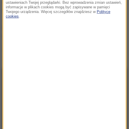
reprezentantów Polski: Piotr Żyła, Jakub Wolny,
ustawieniach Twojej przeglądarki. Bez wprowadzenia zmian ustawień,
informacje w plikach cookies mogą być zapisywane w pamięci
Paweł Wąsek, Andrzej Stękała, Aleksander
Twojego urządzenia. Więcej szczegółów znajdziesz w
Polityce
cookies
.
Zniszczoł, Maciej Kot, Tomasz Pilch, Klemens
Murańka, Kacper Juroszek, Stefan Hula i Jan
Habdas.
Źródło: nie
Zakopane
Tagi:
NAJNOWSZE
15:55
Ważna ukraińska urzędniczka podejrzana o
zatajenie majątku
15:47
Prezydent wnioskował o referendum. Senat