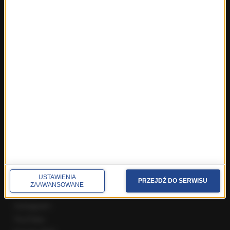
Fakty z Wrocławia
Fakty z Zakopanego
ROZMOWY W RMF FM
Najnowsze rozmowy w RMF FM
Rozmowa o 7:00 w RMF FM i Radiu RMF24
Poranna rozmowa w RMF FM
Popołudniowa rozmowa w RMF FM
Gość Krzysztofa Ziemca w RMF FM
Rozmowy w Radiu RMF24
SPOŁECZNOŚĆ
USTAWIENIA
Facebook
PRZEJDŹ DO SERWISU
ZAAWANSOWANE
Twitter
Instagram
YouTube