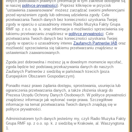
innych podstawach prawnych (informacje w tym zakresie dostępne są
w naszej
polityce prywatności
). Poprzez kliknięcie w przycisk
włoski).
"ustawienia zaawansowane" możesz zarządzać swoimi preferencjami
przed wyrażeniem zgody lub odmową udzielenia zgody. Cele
przetwarzania Twoich danych bez konieczności uzyskania Twojej
Ważne:
zgody w oparciu o uzasadniony interes Radio Muzyka Fakty Grupa
RMF sp. z o.o. sp. k. oraz informacje o możliwości sprzeciwienia się
takiemu przetwarzaniu znajdziesz w
polityce prywatności
. Cele
Nie określa się progu zdawalności - egzaminu nie
przetwarzania Twoich danych bez konieczności uzyskania Twojej
zgody w oparciu o uzasadniony interes
Zaufanych Partnerów IAB
oraz
można nie zdać, ale jego wynik ma kluczowe
możliwość sprzeciwienia się takiemu przetwarzaniu znajdziesz w
znaczenie przy rekrutacji do szkół
ustawieniach zaawansowanych.
ponadpodstawowych.
Zgoda jest dobrowolna i możesz ją w dowolnym momencie wycofać,
zgoda będzie też podstawą przekazywania danych do naszych
Zaufanych Partnerów z siedzibą w państwach trzecich (poza
Europejskim Obszarem Gospodarczym).
Harmonogram egzaminu
ósmoklasisty 2025
Ponadto masz prawo żądania dostępu, sprostowania, usunięcia lub
ograniczenia przetwarzania danych, a także złożenia skargi do
Prezesa Urzędu Ochrony Danych Osobowych. W polityce prywatności
znajdziesz informacje jak wykonać swoje prawa. Szczegółowe
Centralna Komisja Egzaminacyjna opublikowała
informacje na temat przetwarzania Twoich danych znajdują się w
szczegółowy harmonogram egzaminów na rok
polityce prywatności.
2025. Oto najważniejsze daty:
Administratorem tych danych jesteśmy my, czyli Radio Muzyka Fakty
Grupa RMF sp. z o.o. sp. k. z siedzibą w Krakowie, al. Waszyngtona
1.