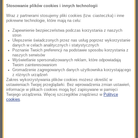
Egzamin w terminie głównym:
Stosowanie plików cookies i innych technologii
Język polski - 13 maja 2025 r. (wtorek), godz.
Wraz z partnerami stosujemy pliki cookies (tzw. ciasteczka) i inne
pokrewne technologie, które mają na celu:
9:00
Zapewnienie bezpieczeństwa podczas korzystania z naszych
Matematyka - 14 maja 2025 r. (środa), godz.
stron
Ulepszenie świadczonych przez nas usług poprzez wykorzystanie
9:00
danych w celach analitycznych i statystycznych
Poznanie Twoich preferencji na podstawie sposobu korzystania z
Język obcy nowożytny - 15 maja 2025 r.
naszych serwisów
Wyświetlanie spersonalizowanych reklam, które odpowiadają
(czwartek), godz. 9:00
Twoim zainteresowaniom
Gromadzenie zagregowanych danych użytkownika korzystającego
z różnych urządzeń
Terminy dodatkowe
(dla uczniów, którzy z ważnych
Zakres wykorzystywania plików cookies możesz określić w
ustawieniach Twojej przeglądarki. Bez wprowadzenia zmian ustawień,
przyczyn nie mogli przystąpić do egzaminu w
informacje w plikach cookies mogą być zapisywane w pamięci
Twojego urządzenia. Więcej szczegółów znajdziesz w
Polityce
terminie głównym):
cookies
.
Język polski - 10 czerwca 2025 r. (wtorek),
godz. 9:00
Matematyka - 11 czerwca 2025 r. (środa), godz.