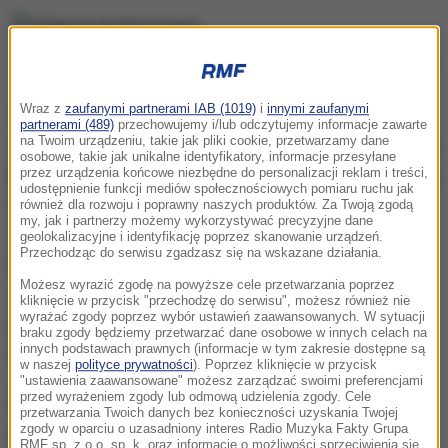
(Zdjęcie ilustracyjne)
Wraz z
zaufanymi partnerami IAB (1019)
i
innymi zaufanymi
Ostatnie miesiące przyniosły wzrost cen jaj, co
partnerami (489)
przechowujemy i/lub odczytujemy informacje zawarte
na Twoim urządzeniu, takie jak pliki cookie, przetwarzamy dane
zauważalne jest w danych porównawczych.
W lutym
osobowe, takie jak unikalne identyfikatory, informacje przesyłane
br. odnotowano wzrost cen o 13,2 proc. w stosunku
przez urządzenia końcowe niezbędne do personalizacji reklam i treści,
udostępnienie funkcji mediów społecznościowych pomiaru ruchu jak
do roku poprzedniego,
a w marcu cena detaliczna
również dla rozwoju i poprawny naszych produktów. Za Twoją zgodą
my, jak i partnerzy możemy wykorzystywać precyzyjne dane
jaja przekroczyła symboliczną granicę 1 zł. Dr
geolokalizacyjne i identyfikację poprzez skanowanie urządzeń.
Przechodząc do serwisu zgadzasz się na wskazane działania.
Robert Orpych z Uniwersytetu WSB Merito wskazuje
Możesz wyrazić zgodę na powyższe cele przetwarzania poprzez
na kilka przyczyn tej sytuacji, w tym wysokie koszty
kliknięcie w przycisk "przechodzę do serwisu", możesz również nie
wyrażać zgody poprzez wybór ustawień zaawansowanych. W sytuacji
produkcji, niedobór pracowników oraz rosnące
braku zgody będziemy przetwarzać dane osobowe w innych celach na
innych podstawach prawnych (informacje w tym zakresie dostępne są
koszty energii.
w naszej
polityce prywatności
). Poprzez kliknięcie w przycisk
"ustawienia zaawansowane" możesz zarządzać swoimi preferencjami
przed wyrażeniem zgody lub odmową udzielenia zgody. Cele
Dodatkowo, wpływ na ceny mają ogniska ptasiej
przetwarzania Twoich danych bez konieczności uzyskania Twojej
grypy i sezonowość produkcji. Jednak, mimo tych
zgody w oparciu o uzasadniony interes Radio Muzyka Fakty Grupa
RMF sp. z o.o. sp. k. oraz informacje o możliwości sprzeciwienia się