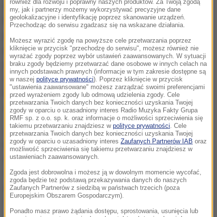
również dla rozwoju i poprawny naszych produktów. Za Twoją zgodą
(księżyca Saturna) - okazało się, że po jednej stronie
my, jak i partnerzy możemy wykorzystywać precyzyjne dane
geolokalizacyjne i identyfikację poprzez skanowanie urządzeń.
księżyca lodowa warstwa uległa sublimacji,
Przechodząc do serwisu zgadzasz się na wskazane działania.
pozostawiając ciemną bogatą w węgiel
Możesz wyrazić zgodę na powyższe cele przetwarzania poprzez
powierzchnię, a po drugiej stronie zestalony lód
kliknięcie w przycisk "przechodzę do serwisu", możesz również nie
wyrażać zgody poprzez wybór ustawień zaawansowanych. W sytuacji
powoduje, że jest ona jaśniejsza. Poza tym sonda
braku zgody będziemy przetwarzać dane osobowe w innych celach na
innych podstawach prawnych (informacje w tym zakresie dostępne są
sfotografowała także pełną panoramę wiru wokół
w naszej
polityce prywatności
). Poprzez kliknięcie w przycisk
"ustawienia zaawansowane" możesz zarządzać swoimi preferencjami
bieguna północnego i odkryła gigantyczne huragany
przed wyrażeniem zgody lub odmową udzielenia zgody. Cele
przetwarzania Twoich danych bez konieczności uzyskania Twojej
wiejące wokół obu biegunów.
zgody w oparciu o uzasadniony interes Radio Muzyka Fakty Grupa
RMF sp. z o.o. sp. k. oraz informacje o możliwości sprzeciwienia się
takiemu przetwarzaniu znajdziesz w
polityce prywatności
. Cele
Jednym z głównych obiektów badanych podczas
przetwarzania Twoich danych bez konieczności uzyskania Twojej
zgody w oparciu o uzasadniony interes
Zaufanych Partnerów IAB
oraz
misji był największy księżyc Saturna - Tytan. W
możliwość sprzeciwienia się takiemu przetwarzaniu znajdziesz w
ustawieniach zaawansowanych.
ciągu 13 lat sonda Cassini przeleciała obok niego
127 razy, dokonała też wielu kolejnych obserwacji z
Zgoda jest dobrowolna i możesz ją w dowolnym momencie wycofać,
zgoda będzie też podstawą przekazywania danych do naszych
dalszej odległości. Dzięki temu wiadomo, że na
Zaufanych Partnerów z siedzibą w państwach trzecich (poza
Europejskim Obszarem Gospodarczym).
Tytanie są deszcze, rzeki, jeziora i morza (z ciekłego
Ponadto masz prawo żądania dostępu, sprostowania, usunięcia lub