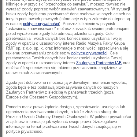
wiążą fentanyl we krwi i blokują jego
kliknięcie w przycisk "przechodzę do serwisu", możesz również nie
wyrażać zgody poprzez wybór ustawień zaawansowanych. W sytuacji
przedostawanie się do mózgu. Dotychczasowe
braku zgody będziemy przetwarzać dane osobowe w innych celach na
innych podstawach prawnych (informacje w tym zakresie dostępne są
próby tworzenia szczepionek były jednak
w naszej
polityce prywatności
). Poprzez kliknięcie w przycisk
ograniczone, ponieważ działały one zwykle tylko na
"ustawienia zaawansowane" możesz zarządzać swoimi preferencjami
przed wyrażeniem zgody lub odmową udzielenia zgody. Cele
pojedyncze substancje, a rynek narkotykowy szybko
przetwarzania Twoich danych bez konieczności uzyskania Twojej
zgody w oparciu o uzasadniony interes Radio Muzyka Fakty Grupa
wprowadza kolejne ich odmiany.
RMF sp. z o.o. sp. k. oraz informacje o możliwości sprzeciwienia się
takiemu przetwarzaniu znajdziesz w
polityce prywatności
. Cele
przetwarzania Twoich danych bez konieczności uzyskania Twojej
zgody w oparciu o uzasadniony interes
Zaufanych Partnerów IAB
oraz
Dalsza część artykułu pod materiałem video:
możliwość sprzeciwienia się takiemu przetwarzaniu znajdziesz w
ustawieniach zaawansowanych.
Zgoda jest dobrowolna i możesz ją w dowolnym momencie wycofać,
zgoda będzie też podstawą przekazywania danych do naszych
Zaufanych Partnerów z siedzibą w państwach trzecich (poza
Europejskim Obszarem Gospodarczym).
Ponadto masz prawo żądania dostępu, sprostowania, usunięcia lub
ograniczenia przetwarzania danych, a także złożenia skargi do
Prezesa Urzędu Ochrony Danych Osobowych. W polityce prywatności
znajdziesz informacje jak wykonać swoje prawa. Szczegółowe
informacje na temat przetwarzania Twoich danych znajdują się w
polityce prywatności.