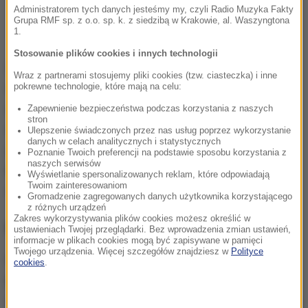
Administratorem tych danych jesteśmy my, czyli Radio Muzyka Fakty
Grupa RMF sp. z o.o. sp. k. z siedzibą w Krakowie, al. Waszyngtona
1.
Stosowanie plików cookies i innych technologii
Zespół ze Scripps Research Institute opracował
Wraz z partnerami stosujemy pliki cookies (tzw. ciasteczka) i inne
więc rozwiązanie szersze - preparat oparty na
pokrewne technologie, które mają na celu:
zmodyfikowanej cząsteczce, której budowa różniła
Zapewnienie bezpieczeństwa podczas korzystania z naszych
stron
się od klasycznego fentanylu, ale zachowała część
Ulepszenie świadczonych przez nas usług poprzez wykorzystanie
danych w celach analitycznych i statystycznych
jego elementów chemicznych. Połączono ją z
Poznanie Twoich preferencji na podstawie sposobu korzystania z
naszych serwisów
białkiem nośnikowym i wykorzystano jako składnik
Wyświetlanie spersonalizowanych reklam, które odpowiadają
Twoim zainteresowaniom
szczepionki.
Gromadzenie zagregowanych danych użytkownika korzystającego
z różnych urządzeń
Zakres wykorzystywania plików cookies możesz określić w
Co pokazały testy na myszach?
ustawieniach Twojej przeglądarki. Bez wprowadzenia zmian ustawień,
informacje w plikach cookies mogą być zapisywane w pamięci
Twojego urządzenia. Więcej szczegółów znajdziesz w
Polityce
Preparat podano myszom w czterech dawkach.
cookies
.
Efekty były obiecujące: układ odpornościowy
zwierząt wytworzył przeciwciała zdolne do wiązania