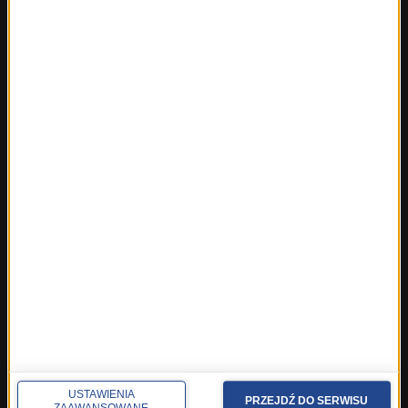
FAKTY
Polska
Polityka
Świat
Ekonomia
Nauka
Kultura
Sport
Pogoda
Ciekawostki
Zdrowie
REGIONY W RMF24
Fakty z Białegostoku
Fakty z Kielc
Fakty z Krakowa
Fakty z Lublina
USTAWIENIA
PRZEJDŹ DO SERWISU
Fakty z Łodzi
ZAAWANSOWANE