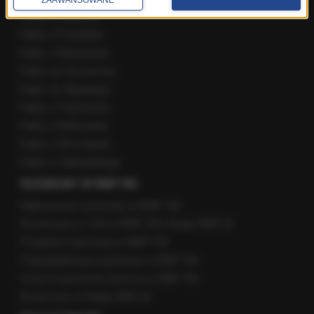
Fakty z Olsztyna
Fakty z Poznania
Fakty z Rzeszowa
Fakty ze Szczecina
Fakty ze Śląskiego
Fakty z Trójmiasta
Fakty z Warszawy
Fakty z Wrocławia
Fakty z Zakopanego
ROZMOWY W RMF FM
Najnowsze rozmowy w RMF FM
Rozmowa o 7:00 w RMF FM i Radiu RMF24
Poranna rozmowa w RMF FM
Popołudniowa rozmowa w RMF FM
Gość Krzysztofa Ziemca w RMF FM
Rozmowy w Radiu RMF24