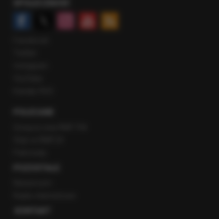
SPOŁECZNOŚĆ
Facebook
Twitter
Instagram
YouTube
Kanały RSS
POLECANE
Gorąca Linia RMF FM
Staż w RMF24
Patronaty
POZOSTAŁE
Newsroom
Radio internetowe
KONTAKT