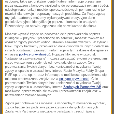
osobowe, takie jak unikalne identyfikatory, informacje przesyłane
życia na lądzie, jak i w wodzie, co potwierdzają
przez urządzenia końcowe niezbędne do personalizacji reklam i treści,
udostępnienie funkcji mediów społecznościowych pomiaru ruchu jak
specjalne struktury na jego ciele, tzw. epimery.
również dla rozwoju i poprawny naszych produktów. Za Twoją zgodą
my, jak i partnerzy możemy wykorzystywać precyzyjne dane
geolokalizacyjne i identyfikację poprzez skanowanie urządzeń.
Więcej aktualnych informacji z Polski i ze świata
Przechodząc do serwisu zgadzasz się na wskazane działania.
znajdziesz na stronie głównej
RMF24.pl
. Bądź na
Możesz wyrazić zgodę na powyższe cele przetwarzania poprzez
bieżąco.
kliknięcie w przycisk "przechodzę do serwisu", możesz również nie
wyrażać zgody poprzez wybór ustawień zaawansowanych. W sytuacji
braku zgody będziemy przetwarzać dane osobowe w innych celach na
innych podstawach prawnych (informacje w tym zakresie dostępne są
Wyobraźcie sobie skorpiona większego niż
w naszej
polityce prywatności
). Poprzez kliknięcie w przycisk
"ustawienia zaawansowane" możesz zarządzać swoimi preferencjami
przeciętny pies,
z potężnymi szczypcami długości
przed wyrażeniem zgody lub odmową udzielenia zgody. Cele
przetwarzania Twoich danych bez konieczności uzyskania Twojej
16 centymetrów i ciałem przekraczającym metr.
zgody w oparciu o uzasadniony interes Radio Muzyka Fakty Grupa
Brzmi jak potwór z horroru? Nic bardziej mylnego. To
RMF sp. z o.o. sp. k. oraz informacje o możliwości sprzeciwienia się
takiemu przetwarzaniu znajdziesz w
polityce prywatności
. Cele
Praearcturus gigas - największy skorpion, jaki
przetwarzania Twoich danych bez konieczności uzyskania Twojej
zgody w oparciu o uzasadniony interes
Zaufanych Partnerów IAB
oraz
kiedykolwiek chodził po Ziemi - setki milionów lat
możliwość sprzeciwienia się takiemu przetwarzaniu znajdziesz w
ustawieniach zaawansowanych.
temu panował na terenach dzisiejszej Anglii i Walii.
Zgoda jest dobrowolna i możesz ją w dowolnym momencie wycofać,
zgoda będzie też podstawą przekazywania danych do naszych
Dla porównania współczesne skorpiony mierzą
Zaufanych Partnerów z siedzibą w państwach trzecich (poza