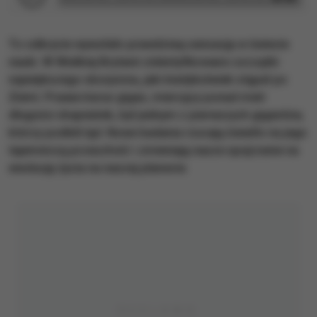
To odkrycie wywołało prawdziwą sensację w świecie
nauki. W Wielkiej Brytanii zidentyfikowano szczątki
największego skorpiona, jaki kiedykolwiek stąpał po
Ziemi. Praearcturus gigas, mierzący ponad metr
długości drapieżnik, był jednym z pierwszych gigantów,
którzy podbili ląd. Nowe badania rzucają światło na jego
tajemniczą przeszłość i zmieniają nasze spojrzenie na
ewolucję życia na naszej planecie.