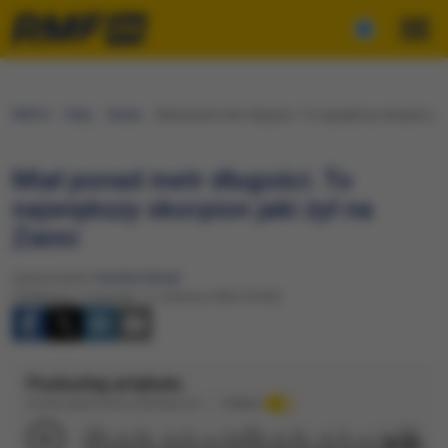
RMF24
Fakty
Nauka
Miał ponad metr długości. To największy skorpion jak
Miał ponad metr długości. To
największy skorpion jaki żył na
Ziemi
Opracowanie:
Karolina Wasyl
Publikacja: Czwartek, 11 czerwca 2026 (18:05)
Posłuchaj artykułu
Dźwięk wygenerowany automatycznie
Podkład
4:19