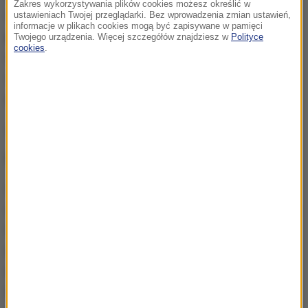
Zakres wykorzystywania plików cookies możesz określić w
właśnie gatunek
Praearcturus gigas był jednym z
ustawieniach Twojej przeglądarki. Bez wprowadzenia zmian ustawień,
informacje w plikach cookies mogą być zapisywane w pamięci
pierwszych dużych drapieżników na lądzie.
Jego
Twojego urządzenia. Więcej szczegółów znajdziesz w
Polityce
cookies
.
imponujące rozmiary i niezwykła budowa ciała
sprawiają, że stał się prawdziwą ikoną
prehistorycznych czasów.
Tajemnicze szczątki sprzed setek
milionów lat
Szczątki Praearcturusa znane były naukowcom już
od ponad stu lat, jednak przez dekady ich prawdziwa
tożsamość pozostawała zagadką.
Początkowo
uważano, że są to fragmenty olbrzymiego
skorupiaka, przypominającego dzisiejsze stonogi
.
Dopiero najnowsze analizy porównawcze z innymi