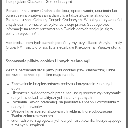
Europejskim Obszarem Gospodarczym).
średnio od
1,3 cm do około 23 cm
długości, w
Ponadto masz prawo żądania dostępu, sprostowania, usunięcia lub
zależności od gatunku.
ograniczenia przetwarzania danych, a także złożenia skargi do
Prezesa Urzędu Ochrony Danych Osobowych. W polityce prywatności
znajdziesz informacje jak wykonać swoje prawa. Szczegółowe
Dalsza część artykułu pod materiałem video:
informacje na temat przetwarzania Twoich danych znajdują się w
polityce prywatności.
Administratorem tych danych jesteśmy my, czyli Radio Muzyka Fakty
Grupa RMF sp. z o.o. sp. k. z siedzibą w Krakowie, al. Waszyngtona
1.
Stosowanie plików cookies i innych technologii
Wraz z partnerami stosujemy pliki cookies (tzw. ciasteczka) i inne
pokrewne technologie, które mają na celu:
Zapewnienie bezpieczeństwa podczas korzystania z naszych
stron
Ulepszenie świadczonych przez nas usług poprzez wykorzystanie
danych w celach analitycznych i statystycznych
Poznanie Twoich preferencji na podstawie sposobu korzystania z
naszych serwisów
Wyświetlanie spersonalizowanych reklam, które odpowiadają
Twoim zainteresowaniom
Najnowsze badania, opublikowane w prestiżowym
Gromadzenie zagregowanych danych użytkownika korzystającego
czasopiśmie "Palaeontology", potwierdzają, że to
z różnych urządzeń