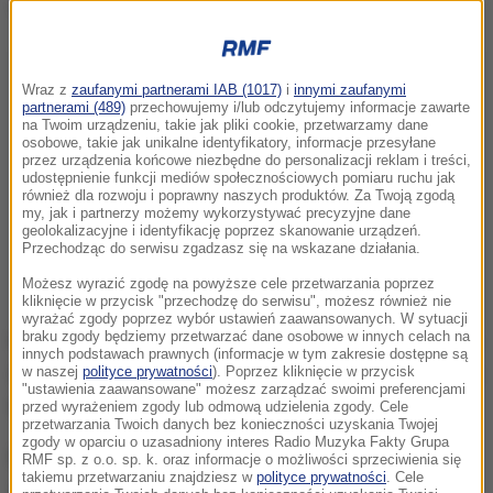
Dalsza część artykułu pod materiałem video:
Wraz z
zaufanymi partnerami IAB (1017)
i
innymi zaufanymi
partnerami (489)
przechowujemy i/lub odczytujemy informacje zawarte
na Twoim urządzeniu, takie jak pliki cookie, przetwarzamy dane
osobowe, takie jak unikalne identyfikatory, informacje przesyłane
przez urządzenia końcowe niezbędne do personalizacji reklam i treści,
udostępnienie funkcji mediów społecznościowych pomiaru ruchu jak
również dla rozwoju i poprawny naszych produktów. Za Twoją zgodą
my, jak i partnerzy możemy wykorzystywać precyzyjne dane
geolokalizacyjne i identyfikację poprzez skanowanie urządzeń.
Przechodząc do serwisu zgadzasz się na wskazane działania.
Możesz wyrazić zgodę na powyższe cele przetwarzania poprzez
kliknięcie w przycisk "przechodzę do serwisu", możesz również nie
wyrażać zgody poprzez wybór ustawień zaawansowanych. W sytuacji
I od razu pytam. MXene na LEO. LEO to niska orbita
braku zgody będziemy przetwarzać dane osobowe w innych celach na
innych podstawach prawnych (informacje w tym zakresie dostępne są
Ziemi. Tyle wiemy. Ale co to jest to MXene? Jak się
w naszej
polityce prywatności
). Poprzez kliknięcie w przycisk
"ustawienia zaawansowane" możesz zarządzać swoimi preferencjami
to wymawia?
przed wyrażeniem zgody lub odmową udzielenia zgody. Cele
przetwarzania Twoich danych bez konieczności uzyskania Twojej
zgody w oparciu o uzasadniony interes Radio Muzyka Fakty Grupa
MXene to jest grupa nanomateriałów, bardzo
RMF sp. z o.o. sp. k. oraz informacje o możliwości sprzeciwienia się
takiemu przetwarzaniu znajdziesz w
polityce prywatności
. Cele
szeroka odnośnie tego, z czego mogą być.