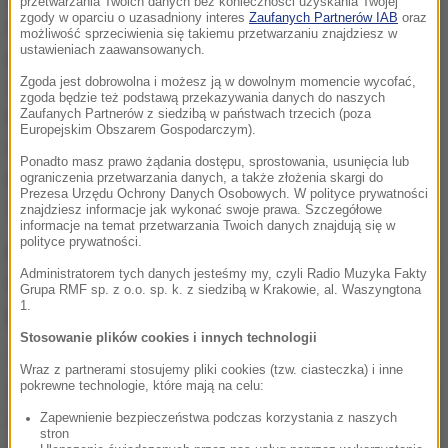
przetwarzania Twoich danych bez konieczności uzyskania Twojej
zgody w oparciu o uzasadniony interes
Zaufanych Partnerów IAB
oraz
Najczęściej są to azotki metali. W naszym
możliwość sprzeciwienia się takiemu przetwarzaniu znajdziesz w
ustawieniach zaawansowanych.
przypadku jest to węglik tytanu, bo też węgliki
Zgoda jest dobrowolna i możesz ją w dowolnym momencie wycofać,
wchodzą w skład tej grupy. My konkretnie
zgoda będzie też podstawą przekazywania danych do naszych
korzystamy z węglika tytanu. Jest to taki
Zaufanych Partnerów z siedzibą w państwach trzecich (poza
Europejskim Obszarem Gospodarczym).
nanomateriał złożony z takich - nazwijmy to -
Ponadto masz prawo żądania dostępu, sprostowania, usunięcia lub
płatków materiału, które dzięki swoim
ograniczenia przetwarzania danych, a także złożenia skargi do
Prezesa Urzędu Ochrony Danych Osobowych. W polityce prywatności
właściwościom nadają się idealnie na czujniki.
znajdziesz informacje jak wykonać swoje prawa. Szczegółowe
informacje na temat przetwarzania Twoich danych znajdują się w
polityce prywatności.
Płatki materiału to od razu kojarzy się z grafenem,
Administratorem tych danych jesteśmy my, czyli Radio Muzyka Fakty
więc on jest nieco podobny do grafenu, bo to też
Grupa RMF sp. z o.o. sp. k. z siedzibą w Krakowie, al. Waszyngtona
1.
jest jakby materiał dwuwymiarowy.
Stosowanie plików cookies i innych technologii
Tak, jest nieco podobny. Natomiast MXeny mają
Wraz z partnerami stosujemy pliki cookies (tzw. ciasteczka) i inne
znaczącą przewagę nad grafenem, mianowicie taką,
pokrewne technologie, które mają na celu:
że wykazują się biokompatybilnością. To znaczy
Zapewnienie bezpieczeństwa podczas korzystania z naszych
stron