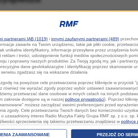
ons sięgało dna doliny Chamonix. Od tego czasu dekad
zmiary dramatycznie się zmniejszyły
. Obecnie, w wyni
 jeszcze bardziej przyspieszył.
i partnerami IAB (1019)
i
innymi zaufanymi partnerami (489)
przechow
ormacje zawarte na Twoim urządzeniu, takie jak pliki cookie, przetwar
ła tempo topnienia, odsłaniając kolejne fragmenty skał 
jak unikalne identyfikatory, informacje przesyłane przez urządzenia k
i reklam i treści, udostępnienie funkcji mediów społecznościowych pom
le chroni lód przed szybkim topnieniem - podkreślają
woju i poprawny naszych produktów. Za Twoją zgodą my, jak i partner
recyzyjne dane geolokalizacyjne i identyfikację poprzez skanowanie u
serwisu zgadzasz się na wskazane działania.
zgodę na powyższe cele przetwarzania poprzez kliknięcie w przycisk 
z również nie wyrażać zgody poprzez wybór ustawień zaawansowanych
dziemy przetwarzać dane osobowe w innych celach na innych podsta
ym zakresie dostępne są w naszej
polityce prywatności
). Poprzez kliknię
awansowane" możesz zarządzać swoimi preferencjami przed wyrażenie
ia zgody. Cele przetwarzania Twoich danych bez konieczności uzyska
 o uzasadniony interes Radio Muzyka Fakty Grupa RMF sp. z o.o. sp. k
żliwości sprzeciwienia się takiemu przetwarzaniu znajdziesz w
polityce
nia Twoich danych bez konieczności uzyskania Twojej zgody w oparci
ch Partnerów IAB
oraz możliwość sprzeciwienia się takiemu przetwarza
IENIA ZAAWANSOWANE
PRZEJDŹ DO SERW
aawansowanych.