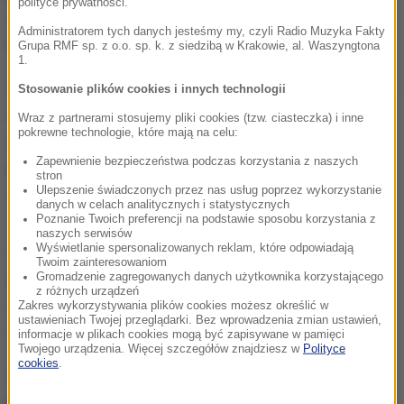
polityce prywatności.
obserwowane jest od lat 80. XX wieku, natomiast w
Administratorem tych danych jesteśmy my, czyli Radio Muzyka Fakty
Polsce nasiliło się dopiero w ostatniej dekadzie.
Grupa RMF sp. z o.o. sp. k. z siedzibą w Krakowie, al. Waszyngtona
1.
W Polsce żerowanie bocianów na wysypiskach stało
Stosowanie plików cookies i innych technologii
się znacznie bardziej powszechne w ciągu ostatnich
Wraz z partnerami stosujemy pliki cookies (tzw. ciasteczka) i inne
pokrewne technologie, które mają na celu:
dziesięciu lat
– mówi pierwszy autor pracy Anustup
Zapewnienie bezpieczeństwa podczas korzystania z naszych
Bandyopadhyay, doktorant Uniwersytetu Medycyny
stron
Ulepszenie świadczonych przez nas usług poprzez wykorzystanie
Weterynaryjnej w Wiedniu.
Choć większość ptaków
danych w celach analitycznych i statystycznych
Poznanie Twoich preferencji na podstawie sposobu korzystania z
wciąż korzysta z naturalnych źródeł pokarmu, coraz
naszych serwisów
więcej osobników wybiera wysypiska, co pozwala
Wyświetlanie spersonalizowanych reklam, które odpowiadają
Twoim zainteresowaniom
porównać, jak różne strategie żerowania wpływają
Gromadzenie zagregowanych danych użytkownika korzystającego
z różnych urządzeń
na wzrost, bilans energetyczny i kondycję
Zakres wykorzystywania plików cookies możesz określić w
ustawieniach Twojej przeglądarki. Bez wprowadzenia zmian ustawień,
fizjologiczną
– dodaje.
informacje w plikach cookies mogą być zapisywane w pamięci
Twojego urządzenia. Więcej szczegółów znajdziesz w
Polityce
cookies
.
Autorzy podkreślają, że wysypiska śmieci
przyciągają bociany przede wszystkim dzięki stałej