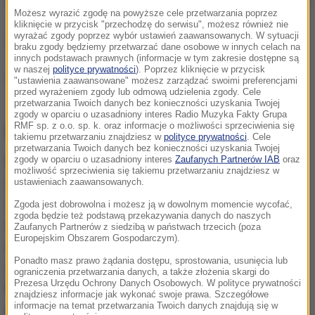
Badania wykazują, że taka dieta może prowadzić
Możesz wyrazić zgodę na powyższe cele przetwarzania poprzez
do uszkodzeń DNA i problemów zdrowotnych.
kliknięcie w przycisk "przechodzę do serwisu", możesz również nie
wyrażać zgody poprzez wybór ustawień zaawansowanych. W sytuacji
Czy łatwy dostęp do odpadów zmieni migracje
braku zgody będziemy przetwarzać dane osobowe w innych celach na
bocianów w Polsce?
innych podstawach prawnych (informacje w tym zakresie dostępne są
w naszej
polityce prywatności
). Poprzez kliknięcie w przycisk
Najważniejsze informacje z kraju i ze świata
"ustawienia zaawansowane" możesz zarządzać swoimi preferencjami
przed wyrażeniem zgody lub odmową udzielenia zgody. Cele
znajdziesz na stronie głównej
RMF24
przetwarzania Twoich danych bez konieczności uzyskania Twojej
zgody w oparciu o uzasadniony interes Radio Muzyka Fakty Grupa
RMF sp. z o.o. sp. k. oraz informacje o możliwości sprzeciwienia się
Nowe źródła pokarmu
takiemu przetwarzaniu znajdziesz w
polityce prywatności
. Cele
przetwarzania Twoich danych bez konieczności uzyskania Twojej
Bocian biały (Ciconia ciconia) od lat uznawany jest
zgody w oparciu o uzasadniony interes
Zaufanych Partnerów IAB
oraz
możliwość sprzeciwienia się takiemu przetwarzaniu znajdziesz w
za symbol polskiej przyrody. Tradycyjnie ptaki te
ustawieniach zaawansowanych.
zdobywały pokarm na łąkach i polach, polując na
Zgoda jest dobrowolna i możesz ją w dowolnym momencie wycofać,
zgoda będzie też podstawą przekazywania danych do naszych
drobne kręgowce i bezkręgowce. Jednak
Zaufanych Partnerów z siedzibą w państwach trzecich (poza
Europejskim Obszarem Gospodarczym).
dynamiczna urbanizacja i rosnąca produkcja
Ponadto masz prawo żądania dostępu, sprostowania, usunięcia lub
odpadów sprawiły,
że bociany coraz częściej
ograniczenia przetwarzania danych, a także złożenia skargi do
Prezesa Urzędu Ochrony Danych Osobowych. W polityce prywatności
korzystają z nowych, antropogenicznych źródeł
znajdziesz informacje jak wykonać swoje prawa. Szczegółowe
informacje na temat przetwarzania Twoich danych znajdują się w
pokarmu
. W Europie Zachodniej zjawisko to