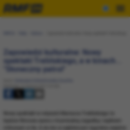
RMF24
Fakty
Kultura
Zapowiedzi kulturalne: Nowy spektakl Trelińskiego, a
Zapowiedzi kulturalne: Nowy
spektakl Trelińskiego, a w kinach...
"Słoneczny patrol"
Autor:
Katarzyna Sobiechowska-Szuchta
Niedziela, 4 czerwca 2017 (16:50)
Nowy spektakl w reżyserii Mariusza Trelińskiego to
będzie filmowa opera z kryminalną zagadką i wątkiem
miłosnym w tle. A do kin w najbliższym tygodniu wejdzie