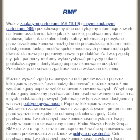
fot. plakat spektaklu
TRELIŃSKI REŻYSERUJE UMARŁE
Wraz z
zaufanymi partnerami IAB (1019)
i
innymi zaufanymi
MIASTO
partnerami (489)
przechowujemy i/lub odczytujemy informacje zawarte
na Twoim urządzeniu, takie jak pliki cookie, przetwarzamy dane
osobowe, takie jak unikalne identyfikatory, informacje przesyłane
10 czerwca w Teatrze Wielki Operze Narodowej w
przez urządzenia końcowe niezbędne do personalizacji reklam i treści,
udostępnienie funkcji mediów społecznościowych pomiaru ruchu jak
Warszawie premiera opery "Umarłe miasto" w
również dla rozwoju i poprawny naszych produktów. Za Twoją zgodą
my, jak i partnerzy możemy wykorzystywać precyzyjne dane
reżyserii Mariusza Trelińskiego. Prapremiera odbyła
geolokalizacyjne i identyfikację poprzez skanowanie urządzeń.
Przechodząc do serwisu zgadzasz się na wskazane działania.
się w 1920 roku w Hamburgu i Kolonii.
Możesz wyrazić zgodę na powyższe cele przetwarzania poprzez
kliknięcie w przycisk "przechodzę do serwisu", możesz również nie
Kompozytor Erich Wolfgang Korngold w latach 30.
wyrażać zgody poprzez wybór ustawień zaawansowanych. W sytuacji
przeniósł się do Stanów Zjednoczonych i pisał dla
braku zgody będziemy przetwarzać dane osobowe w innych celach na
innych podstawach prawnych (informacje w tym zakresie dostępne są
Hollywood. Ukształtował styl amerykańskiej muzyki
w naszej
polityce prywatności
). Poprzez kliknięcie w przycisk
"ustawienia zaawansowane" możesz zarządzać swoimi preferencjami
filmowej.
przed wyrażeniem zgody lub odmową udzielenia zgody. Cele
przetwarzania Twoich danych bez konieczności uzyskania Twojej
zgody w oparciu o uzasadniony interes Radio Muzyka Fakty Grupa
Czterokrotnie nominowany był do Oscara,
RMF sp. z o.o. sp. k. oraz informacje o możliwości sprzeciwienia się
takiemu przetwarzaniu znajdziesz w
polityce prywatności
. Cele
dwukrotnie go otrzymał. Bohaterem "Umarłego
przetwarzania Twoich danych bez konieczności uzyskania Twojej