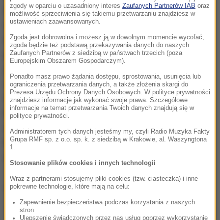
zgody w oparciu o uzasadniony interes
Zaufanych Partnerów IAB
oraz
miasta" jest Paul, który rozpacza po śmierci
możliwość sprzeciwienia się takiemu przetwarzaniu znajdziesz w
ustawieniach zaawansowanych.
ukochanej kobiety, nie wychodzi z domu, traci
Zgoda jest dobrowolna i możesz ją w dowolnym momencie wycofać,
nadzieję i sens życia. W pewnym momencie
zgoda będzie też podstawą przekazywania danych do naszych
przychodzi do niego kobieta, która jest identyczna
Zaufanych Partnerów z siedzibą w państwach trzecich (poza
Europejskim Obszarem Gospodarczym).
jak jego ukochana, świat umarłych miesza się ze
Ponadto masz prawo żądania dostępu, sprostowania, usunięcia lub
światem żywych. Co stało się z poprzednią kobietą?
ograniczenia przetwarzania danych, a także złożenia skargi do
Prezesa Urzędu Ochrony Danych Osobowych. W polityce prywatności
Według Trelińskiego opowiadając historię miłosną i
znajdziesz informacje jak wykonać swoje prawa. Szczegółowe
informacje na temat przetwarzania Twoich danych znajdują się w
kryminalną autor dotyka też innych, bardziej
polityce prywatności.
skomplikowanych wymiarów i znaczeń np.
Administratorem tych danych jesteśmy my, czyli Radio Muzyka Fakty
Grupa RMF sp. z o.o. sp. k. z siedzibą w Krakowie, al. Waszyngtona
konfrontacji ludzkich idealnych wyobrażeń z
1.
rzeczywistością
Stosowanie plików cookies i innych technologii
Wraz z partnerami stosujemy pliki cookies (tzw. ciasteczka) i inne
Dalsza część artykułu pod materiałem video:
pokrewne technologie, które mają na celu:
Zapewnienie bezpieczeństwa podczas korzystania z naszych
stron
Ulepszenie świadczonych przez nas usług poprzez wykorzystanie