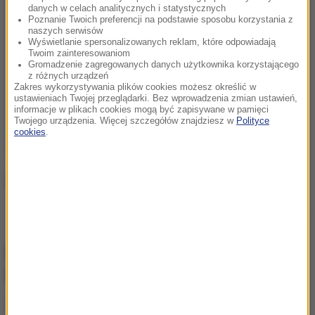
danych w celach analitycznych i statystycznych
Poznanie Twoich preferencji na podstawie sposobu korzystania z
naszych serwisów
Wyświetlanie spersonalizowanych reklam, które odpowiadają
Twoim zainteresowaniom
Gromadzenie zagregowanych danych użytkownika korzystającego
z różnych urządzeń
Zakres wykorzystywania plików cookies możesz określić w
ustawieniach Twojej przeglądarki. Bez wprowadzenia zmian ustawień,
informacje w plikach cookies mogą być zapisywane w pamięci
Twojego urządzenia. Więcej szczegółów znajdziesz w
Polityce
cookies
.
fot. plakat spektaklu
BAYWATCH, CZYLI SŁONECZNY
PATROL REAKTYWACJA
"Baywatch. Słoneczny patrol" to zupełnie nowe