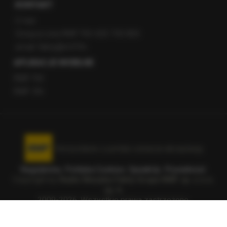
KONTAKT
O nas
Gorąca Linia RMF FM: 600 700 800
email: fakty@rmf.fm
APLIKACJE MOBILNE
RMF FM
RMF ON
Korzystanie z portalu oznacza akceptację
Regulaminu
.
Polityka Cookies
.
SpeakUp
.
Prywatność
.
Copyright by
Radio Muzyka Fakty Grupa RMF sp. z o.o.
sp. k.
2009-2026. Wszystkie prawa zastrzeżone.