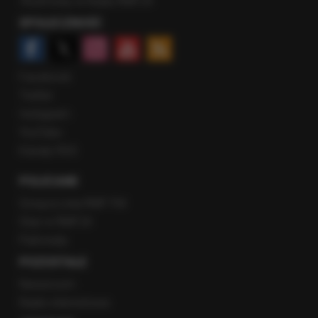
Rozmowy w Radiu RMF24
SPOŁECZNOŚĆ
Facebook
Twitter
Instagram
YouTube
Kanały RSS
POLECANE
Gorąca Linia RMF FM
Staż w RMF24
Patronaty
POZOSTAŁE
Newsroom
Radio internetowe