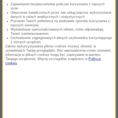
Zapewnienie bezpieczeństwa podczas korzystania z naszych
stron
Ulepszenie świadczonych przez nas usług poprzez wykorzystanie
danych w celach analitycznych i statystycznych
Poznanie Twoich preferencji na podstawie sposobu korzystania z
naszych serwisów
Wyświetlanie spersonalizowanych reklam, które odpowiadają
Twoim zainteresowaniom
Gromadzenie zagregowanych danych użytkownika korzystającego
z różnych urządzeń
Zakres wykorzystywania plików cookies możesz określić w
ustawieniach Twojej przeglądarki. Bez wprowadzenia zmian ustawień,
informacje w plikach cookies mogą być zapisywane w pamięci
Twojego urządzenia. Więcej szczegółów znajdziesz w
Polityce
cookies
.
Dalsza część artykułu pod materiałem video: