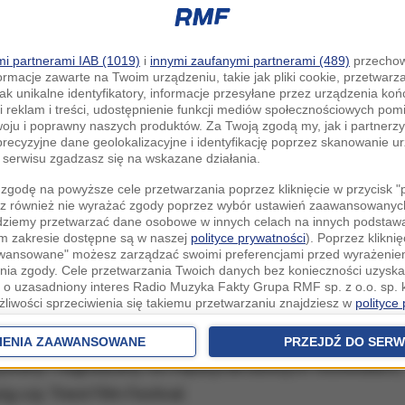
i partnerami IAB (1019)
i
innymi zaufanymi partnerami (489)
przechow
ormacje zawarte na Twoim urządzeniu, takie jak pliki cookie, przetwar
jak unikalne identyfikatory, informacje przesyłane przez urządzenia k
i reklam i treści, udostępnienie funkcji mediów społecznościowych pom
woju i poprawny naszych produktów. Za Twoją zgodą my, jak i partner
recyzyjne dane geolokalizacyjne i identyfikację poprzez skanowanie u
serwisu zgadzasz się na wskazane działania.
zgodę na powyższe cele przetwarzania poprzez kliknięcie w przycisk 
z również nie wyrażać zgody poprzez wybór ustawień zaawansowanych
dziemy przetwarzać dane osobowe w innych celach na innych podsta
 dokumentalny "Komunia". W swoim debiucie autorka
ym zakresie dostępne są w naszej
polityce prywatności
). Poprzez kliknię
awansowane" możesz zarządzać swoimi preferencjami przed wyrażenie
je się autystycznym bratem Nikodemem, nieprzystosowan
ia zgody. Cele przetwarzania Twoich danych bez konieczności uzyska
ziewczynka przygotowuje brata do pierwszej komunii, b
 o uzasadniony interes Radio Muzyka Fakty Grupa RMF sp. z o.o. sp. k
żliwości sprzeciwienia się takiemu przetwarzaniu znajdziesz w
polityce
ania do uroczystości.
nia Twoich danych bez konieczności uzyskania Twojej zgody w oparci
ch Partnerów IAB
oraz możliwość sprzeciwienia się takiemu przetwarza
IENIA ZAAWANSOWANE
PRZEJDŹ DO SERW
aawansowanych.
azywany i nagradzany na międzynarodowych festiwalach,
rowolna i możesz ją w dowolnym momencie wycofać, zgoda będzie też
ig czy Triest Film Festival.
anych do naszych Zaufanych Partnerów z siedzibą w państwach trzec