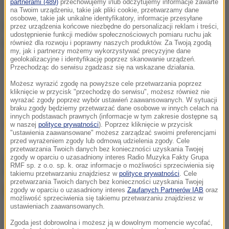
partnerami (489)
przechowujemy i/lub odczytujemy informacje zawarte
na Twoim urządzeniu, takie jak pliki cookie, przetwarzamy dane
osobowe, takie jak unikalne identyfikatory, informacje przesyłane
przez urządzenia końcowe niezbędne do personalizacji reklam i treści,
udostępnienie funkcji mediów społecznościowych pomiaru ruchu jak
również dla rozwoju i poprawny naszych produktów. Za Twoją zgodą
my, jak i partnerzy możemy wykorzystywać precyzyjne dane
geolokalizacyjne i identyfikację poprzez skanowanie urządzeń.
Przechodząc do serwisu zgadzasz się na wskazane działania.
Konrad Piasecki z RMF FM otrzymał tytuł Dziennikarza Roku 2015 w
Możesz wyrazić zgodę na powyższe cele przetwarzania poprzez
konkursie miesięcznika "Press"
kliknięcie w przycisk "przechodzę do serwisu", możesz również nie
wyrażać zgody poprzez wybór ustawień zaawansowanych. W sytuacji
braku zgody będziemy przetwarzać dane osobowe w innych celach na
innych podstawach prawnych (informacje w tym zakresie dostępne są
Źródło: Associated Press/x-news
w naszej
polityce prywatności
). Poprzez kliknięcie w przycisk
"ustawienia zaawansowane" możesz zarządzać swoimi preferencjami
przed wyrażeniem zgody lub odmową udzielenia zgody. Cele
przetwarzania Twoich danych bez konieczności uzyskania Twojej
zgody w oparciu o uzasadniony interes Radio Muzyka Fakty Grupa
chcesz widzieć więcej artykułów od RMF24?
dodaj w
RMF sp. z o.o. sp. k. oraz informacje o możliwości sprzeciwienia się
Google
takiemu przetwarzaniu znajdziesz w
polityce prywatności
. Cele
przetwarzania Twoich danych bez konieczności uzyskania Twojej
zgody w oparciu o uzasadniony interes
Zaufanych Partnerów IAB
oraz
możliwość sprzeciwienia się takiemu przetwarzaniu znajdziesz w
ustawieniach zaawansowanych.
Zgoda jest dobrowolna i możesz ją w dowolnym momencie wycofać,