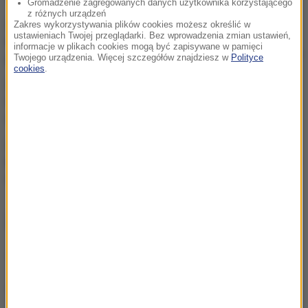
Gromadzenie zagregowanych danych użytkownika korzystającego
z różnych urządzeń
Ukraina wydała zgodę na
Zakres wykorzystywania plików cookies możesz określić w
ustawieniach Twojej przeglądarki. Bez wprowadzenia zmian ustawień,
kolejne ekshumacje i
informacje w plikach cookies mogą być zapisywane w pamięci
poszukiwania polskich ofiar
Twojego urządzenia. Więcej szczegółów znajdziesz w
Polityce
cookies
.
Polacy kontra Ukraińcy.
Statystyki dotyczące pracy
a polityczna narracja
„Nie jest dobrze”. Hunter
Biden o stanie zdrowotnym
ojca
ZOBACZ RÓWNIEŻ
KRAKÓW PO RAZ DZIEWIĄTY STOLICĄ
EKOLOGICZNEGO KINA
Mówiła żartem, żyła z pasją. Warszawa pożegna Igę
Cembrzyńską