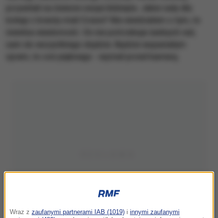
przywitali na świecie swoje bliźnięta. Jakie rady dla
kolegi z branży miał Cruise? Nie wiedziałem o tym, to
świetna wiadomość. On nie potrzebuje żadnych rad,
sam do wszystkiego dojdzie. Będzie wspaniałym
ojcem, to coś pięknego - wyznał przed kamerą.
Wraz z
zaufanymi partnerami IAB (1019)
i
innymi zaufanymi