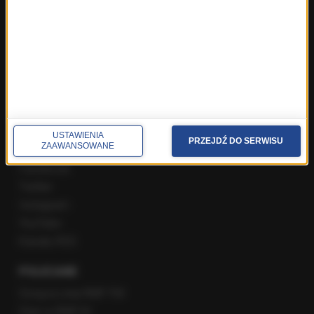
Najnowsze rozmowy w RMF FM
Rozmowa o 7:00 w RMF FM i Radiu RMF24
Poranna rozmowa w RMF FM
Popołudniowa rozmowa w RMF FM
Gość Krzysztofa Ziemca w RMF FM
Rozmowy w Radiu RMF24
SPOŁECZNOŚĆ
USTAWIENIA
PRZEJDŹ DO SERWISU
ZAAWANSOWANE
Facebook
Twitter
Instagram
YouTube
Kanały RSS
POLECANE
Gorąca Linia RMF FM
Staż w RMF24