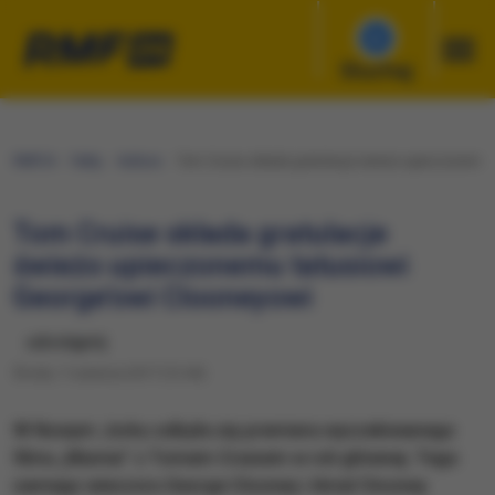
Słuchaj
RMF24
Fakty
Kultura
Tom Cruise składa gratulacje świeżo upieczonemu 
Tom Cruise składa gratulacje
świeżo upieczonemu tatusiowi
George’owi Clooneyowi
udostępnij
Środa, 7 czerwca 2017 (12:44)
W Nowym Jorku odbyła się premiera wyczekiwanego
filmu „Mumia” z Tomem Cruisem w roli głównej. Tego
samego wieczoru George Clooney i Amal Clooney