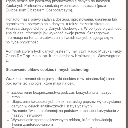
zgoda będzie też podstawą przekazywania danych do naszych
Zaufanych Partnerów z siedzibą w państwach trzecich (poza
Europejskim Obszarem Gospodarczym).
Ponadto masz prawo żądania dostępu, sprostowania, usunięcia lub
ograniczenia przetwarzania danych, a także złożenia skargi do
Prezesa Urzędu Ochrony Danych Osobowych. W polityce prywatności
znajdziesz informacje jak wykonać swoje prawa. Szczegółowe
informacje na temat przetwarzania Twoich danych znajdują się w
polityce prywatności.
Administratorem tych danych jesteśmy my, czyli Radio Muzyka Fakty
Grupa RMF sp. z o.o. sp. k. z siedzibą w Krakowie, al. Waszyngtona
1.
Stosowanie plików cookies i innych technologii
Wraz z partnerami stosujemy pliki cookies (tzw. ciasteczka) i inne
pokrewne technologie, które mają na celu:
Zapewnienie bezpieczeństwa podczas korzystania z naszych
stron
Ulepszenie świadczonych przez nas usług poprzez wykorzystanie
danych w celach analitycznych i statystycznych
Poznanie Twoich preferencji na podstawie sposobu korzystania z
naszych serwisów
Wyświetlanie spersonalizowanych reklam, które odpowiadają
NAJWAŻNIEJSZE FAKTY
Twoim zainteresowaniom