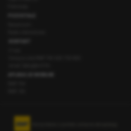
Patronaty
POZOSTAŁE
Newsroom
Radio internetowe
KONTAKT
O nas
Gorąca Linia RMF FM: 600 700 800
email: fakty@rmf.fm
APLIKACJE MOBILNE
RMF FM
RMF ON
Korzystanie z portalu oznacza akceptację