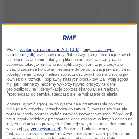
Wraz z
zaufanymi partnerami IAB (1019)
i
innymi zaufanymi
partnerami (489)
przechowujemy i/lub odczytujemy informacje zawarte
na Twoim urządzeniu, takie jak pliki cookie, przetwarzamy dane
osobowe, takie jak unikalne identyfikatory, informacje przesyłane
przez urządzenia końcowe niezbędne do personalizacji reklam i treści,
udostępnienie funkcji mediów społecznościowych pomiaru ruchu jak
również dla rozwoju i poprawny naszych produktów. Za Twoją zgodą
my, jak i partnerzy możemy wykorzystywać precyzyjne dane
Piosenka “Faith" połączyła jednego z najbardziej
geolokalizacyjne i identyfikację poprzez skanowanie urządzeń.
Przechodząc do serwisu zgadzasz się na wskazane działania.
uznanych artystów naszych czasów - Stevie
Wondera oraz multi-platynową, niezwykle
Możesz wyrazić zgodę na powyższe cele przetwarzania poprzez
kliknięcie w przycisk "przechodzę do serwisu", możesz również nie
utalentowaną artystkę, jaką bez wątpienia jest
wyrażać zgody poprzez wybór ustawień zaawansowanych. W sytuacji
braku zgody będziemy przetwarzać dane osobowe w innych celach na
Ariana Grande.
innych podstawach prawnych (informacje w tym zakresie dostępne są
w naszej
polityce prywatności
). Poprzez kliknięcie w przycisk
"ustawienia zaawansowane" możesz zarządzać swoimi preferencjami
Producentem utworu jest wielokrotny laureat
przed wyrażeniem zgody lub odmową udzielenia zgody. Cele