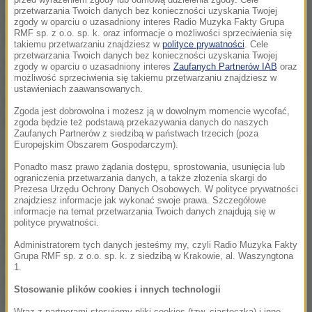
przetwarzania Twoich danych bez konieczności uzyskania Twojej
Grammy - Ryan Tedder - lider zespołu One Republic,
zgody w oparciu o uzasadniony interes Radio Muzyka Fakty Grupa
RMF sp. z o.o. sp. k. oraz informacje o możliwości sprzeciwienia się
kompozytor odpowiedzialny za przeboje takich
takiemu przetwarzaniu znajdziesz w
polityce prywatności
. Cele
przetwarzania Twoich danych bez konieczności uzyskania Twojej
gwiazd jak Beyonce (Halo), Leona Lewis (Bleeding
zgody w oparciu o uzasadniony interes
Zaufanych Partnerów IAB
oraz
możliwość sprzeciwienia się takiemu przetwarzaniu znajdziesz w
Love), Adele (Rumour Has It, Turning Tables,
ustawieniach zaawansowanych.
Remedy), Maroon 5 (Love Somebody), Gym Class
Zgoda jest dobrowolna i możesz ją w dowolnym momencie wycofać,
Heroes (The Fighter).
zgoda będzie też podstawą przekazywania danych do naszych
Zaufanych Partnerów z siedzibą w państwach trzecich (poza
Europejskim Obszarem Gospodarczym).
Za produkcję muzycznej komedii animowanej "Sing"
Ponadto masz prawo żądania dostępu, sprostowania, usunięcia lub
odpowiadają twórcy sukcesu "Minionków" i
ograniczenia przetwarzania danych, a także złożenia skargi do
Prezesa Urzędu Ochrony Danych Osobowych. W polityce prywatności
"Sekretnego życia zwierzaków domowych". W
znajdziesz informacje jak wykonać swoje prawa. Szczegółowe
informacje na temat przetwarzania Twoich danych znajdują się w
świecie zamieszkanym przez zwierzęta teatr
polityce prywatności.
prowadzony przez Koalę Bustera Moona popada w
Administratorem tych danych jesteśmy my, czyli Radio Muzyka Fakty
Grupa RMF sp. z o.o. sp. k. z siedzibą w Krakowie, al. Waszyngtona
tarapaty. Buster zrobi jednak wszystko, by ocalić
1.
miejsce, które kocha najbardziej na świecie.
Stosowanie plików cookies i innych technologii
Ostatnią szansą na przetrwanie jest wielki konkurs,
Wraz z partnerami stosujemy pliki cookies (tzw. ciasteczka) i inne