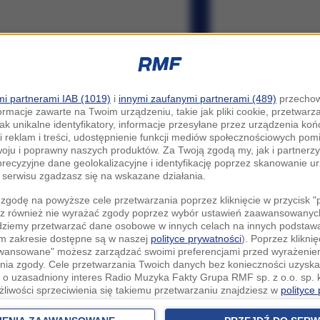
i partnerami IAB (1019)
i
innymi zaufanymi partnerami (489)
przechow
ormacje zawarte na Twoim urządzeniu, takie jak pliki cookie, przetwar
jak unikalne identyfikatory, informacje przesyłane przez urządzenia k
i reklam i treści, udostępnienie funkcji mediów społecznościowych pom
woju i poprawny naszych produktów. Za Twoją zgodą my, jak i partner
recyzyjne dane geolokalizacyjne i identyfikację poprzez skanowanie u
serwisu zgadzasz się na wskazane działania.
zgodę na powyższe cele przetwarzania poprzez kliknięcie w przycisk 
z również nie wyrażać zgody poprzez wybór ustawień zaawansowanych
dziemy przetwarzać dane osobowe w innych celach na innych podsta
ie samoloty naruszyły
Tajny plan rządu Orbana wys
ym zakresie dostępne są w naszej
polityce prywatności
). Poprzez kliknię
 przestrzeń 17 razy.
na jaw. Chcieli wydać fortunę
awansowane" możesz zarządzać swoimi preferencjami przed wyrażenie
wana bitwa w powietrzu
stolicy Belgii
ia zgody. Cele przetwarzania Twoich danych bez konieczności uzyska
 o uzasadniony interes Radio Muzyka Fakty Grupa RMF sp. z o.o. sp. k
żliwości sprzeciwienia się takiemu przetwarzaniu znajdziesz w
polityce
nia Twoich danych bez konieczności uzyskania Twojej zgody w oparci
ch Partnerów IAB
oraz możliwość sprzeciwienia się takiemu przetwarza