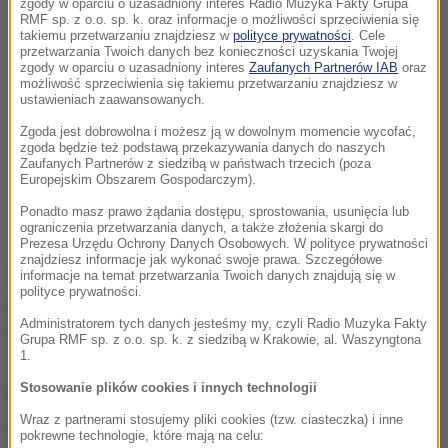
zgody w oparciu o uzasadniony interes Radio Muzyka Fakty Grupa
RMF sp. z o.o. sp. k. oraz informacje o możliwości sprzeciwienia się
takiemu przetwarzaniu znajdziesz w
polityce prywatności
. Cele
przetwarzania Twoich danych bez konieczności uzyskania Twojej
zgody w oparciu o uzasadniony interes
Zaufanych Partnerów IAB
oraz
możliwość sprzeciwienia się takiemu przetwarzaniu znajdziesz w
ustawieniach zaawansowanych.
Zgoda jest dobrowolna i możesz ją w dowolnym momencie wycofać,
zgoda będzie też podstawą przekazywania danych do naszych
Zaufanych Partnerów z siedzibą w państwach trzecich (poza
Europejskim Obszarem Gospodarczym).
Ponadto masz prawo żądania dostępu, sprostowania, usunięcia lub
ograniczenia przetwarzania danych, a także złożenia skargi do
Prezesa Urzędu Ochrony Danych Osobowych. W polityce prywatności
znajdziesz informacje jak wykonać swoje prawa. Szczegółowe
51-letnia piosenkarka zamieściła w ostatnich dniach
informacje na temat przetwarzania Twoich danych znajdują się w
polityce prywatności.
na portalu selfie w hidżabie, a także nagranie wideo,
Administratorem tych danych jesteśmy my, czyli Radio Muzyka Fakty
na którym śpiewa azan (adhan - ogłoszenie), czyli
Grupa RMF sp. z o.o. sp. k. z siedzibą w Krakowie, al. Waszyngtona
1.
wezwanie wyznawców islamu do modlitwy (salat),
Stosowanie plików cookies i innych technologii
która należy do obowiązków każdego muzułmanina.
Wraz z partnerami stosujemy pliki cookies (tzw. ciasteczka) i inne
Azan został przyjęty przez twórcę i proroka
pokrewne technologie, które mają na celu: