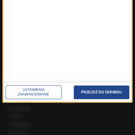
Fakty z Warszawy
Fakty z Wrocławia
Fakty z Zakopanego
ROZMOWY W RMF FM
Najnowsze rozmowy w RMF FM
Rozmowa o 7:00 w RMF FM i Radiu RMF24
Poranna rozmowa w RMF FM
Popołudniowa rozmowa w RMF FM
Gość Krzysztofa Ziemca w RMF FM
Rozmowy w Radiu RMF24
SPOŁECZNOŚĆ
USTAWIENIA
PRZEJDŹ DO SERWISU
ZAAWANSOWANE
Facebook
Twitter
Instagram
YouTube