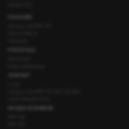
Kanały RSS
POLECANE
Gorąca Linia RMF FM
Staż w RMF24
Patronaty
POZOSTAŁE
Newsroom
Radio internetowe
KONTAKT
O nas
Gorąca Linia RMF FM: 600 700 800
email: fakty@rmf.fm
APLIKACJE MOBILNE
RMF FM
RMF ON