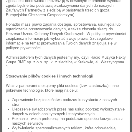
Zgoda jest dobrowolna i możesz ją w dowolnym momencie wycofać,
konkursie Trzy Korony i został zainspirowany
zgoda będzie też podstawą przekazywania danych do naszych
Zaufanych Partnerów z siedzibą w państwach trzecich (poza
miejskimi legendami Krakowa. Jedna opowiada
Europejskim Obszarem Gospodarczym).
całkowicie fikcyjną historię o Lucjanie Staniaku
Ponadto masz prawo żądania dostępu, sprostowania, usunięcia lub
ograniczenia przetwarzania danych, a także złożenia skargi do
zwanym Czerwonym Pająkiem. Druga to
Prezesa Urzędu Ochrony Danych Osobowych. W polityce prywatności
znajdziesz informacje jak wykonać swoje prawa. Szczegółowe
autentyczny życiorys jedynego znanego światowej
informacje na temat przetwarzania Twoich danych znajdują się w
polityce prywatności.
kryminalistyce seryjnego mordercy - nastolatka:
Karola Kota, który jako "Wampir z Krakowa" stał się
Administratorem tych danych jesteśmy my, czyli Radio Muzyka Fakty
Grupa RMF sp. z o.o. sp. k. z siedzibą w Krakowie, al. Waszyngtona
prawdziwą gwiazdą mediów pod koniec lat 60.
1.
Stosowanie plików cookies i innych technologii
Karol (Filip Pławiak) jest zwyczajnym nastolatkiem.
Wraz z partnerami stosujemy pliki cookies (tzw. ciasteczka) i inne
Pochodzi z dobrego domu, odnosi sukcesy
pokrewne technologie, które mają na celu:
w sporcie, zakochuje się. Punktem zwrotnym w jego
Zapewnienie bezpieczeństwa podczas korzystania z naszych
stron
życiu jest moment, gdy przypadkiem staje się
Ulepszenie świadczonych przez nas usług poprzez wykorzystanie
danych w celach analitycznych i statystycznych
świadkiem morderstwa. Kierowany ciekawością,
Poznanie Twoich preferencji na podstawie sposobu korzystania z
naszych serwisów
zaczyna śledzić zabójcę. Morderca okazuje się
Wyświetlanie spersonalizowanych reklam, które odpowiadają