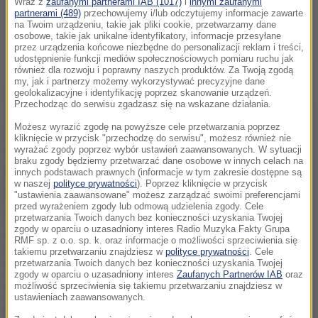
Wraz z
zaufanymi partnerami IAB (1017)
i
innymi zaufanymi
partnerami (489)
przechowujemy i/lub odczytujemy informacje zawarte
na Twoim urządzeniu, takie jak pliki cookie, przetwarzamy dane
osobowe, takie jak unikalne identyfikatory, informacje przesyłane
przez urządzenia końcowe niezbędne do personalizacji reklam i treści,
udostępnienie funkcji mediów społecznościowych pomiaru ruchu jak
również dla rozwoju i poprawny naszych produktów. Za Twoją zgodą
my, jak i partnerzy możemy wykorzystywać precyzyjne dane
geolokalizacyjne i identyfikację poprzez skanowanie urządzeń.
Przechodząc do serwisu zgadzasz się na wskazane działania.
Możesz wyrazić zgodę na powyższe cele przetwarzania poprzez
kliknięcie w przycisk "przechodzę do serwisu", możesz również nie
W obsadzie filmu są m.in. Adam Woronowicz, Filip
wyrażać zgody poprzez wybór ustawień zaawansowanych. W sytuacji
braku zgody będziemy przetwarzać dane osobowe w innych celach na
Pławiak, Julia Kijowska, Małgorzata Foremniak,
innych podstawach prawnych (informacje w tym zakresie dostępne są
w naszej
polityce prywatności
). Poprzez kliknięcie w przycisk
Wojciech Zieliński i Rafał Mohr. Marcin Koszałka jest
"ustawienia zaawansowane" możesz zarządzać swoimi preferencjami
przed wyrażeniem zgody lub odmową udzielenia zgody. Cele
reżyserem, autorem zdjęć i współautorem
przetwarzania Twoich danych bez konieczności uzyskania Twojej
zgody w oparciu o uzasadniony interes Radio Muzyka Fakty Grupa
scenariusza.
RMF sp. z o.o. sp. k. oraz informacje o możliwości sprzeciwienia się
takiemu przetwarzaniu znajdziesz w
polityce prywatności
. Cele
przetwarzania Twoich danych bez konieczności uzyskania Twojej
Scenariusz realizacyjny filmu powstał na podstawie
zgody w oparciu o uzasadniony interes
Zaufanych Partnerów IAB
oraz
oryginalnego scenariusza Marty Szreder
możliwość sprzeciwienia się takiemu przetwarzaniu znajdziesz w
ustawieniach zaawansowanych.
nagrodzonego Małopolską Nagrodą Filmową w