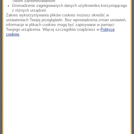
weterynarzem, gra go Adam Woronowicz. Karol
Twoim zainteresowaniom
Gromadzenie zagregowanych danych użytkownika korzystającego
wchodzi z nim w bardzo silną i emocjonalną relację
z różnych urządzeń
Zakres wykorzystywania plików cookies możesz określić w
mistrz - uczeń. W ten sposób odkrywa potrzebę,
ustawieniach Twojej przeglądarki. Bez wprowadzenia zmian ustawień,
informacje w plikach cookies mogą być zapisywane w pamięci
której istnienia nie był świadomy lub nie miał odwagi,
Twojego urządzenia. Więcej szczegółów znajdziesz w
Polityce
cookies
.
czy możliwości jej nazwać. Weterynarz staje się
jego nauczycielem w sztuce zabijania. Jednak gdy
nadejdzie dzień próby, student stanie przed
niezwykle trudnym wyborem.
(MN)
Źródło: RMF FM
NAJWAŻNIEJSZE FAKTY
Kolorowy ptak w szarej
klatce PRL-u. Legenda i