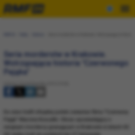
RMF24
Fakty
Kultura
Seria morderstw w Krakowie. Wstrząsająca histori
Seria morderstw w Krakowie.
Wstrząsająca historia "Czerwonego
Pająka"
Sobota, 24 października 2015 (15:05)
Do sieci trafił oficjalny polski zwiastun filmu "Czerwony
Pająk" Marcina Koszałki. Obraz opowiadający o
seryjnym mordercy grasującym w Krakowie w latach 60.
XX wieku trafi do polskich kin 27 listopada.