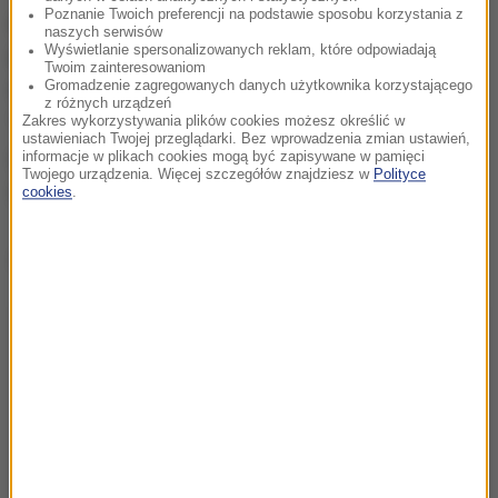
Poznanie Twoich preferencji na podstawie sposobu korzystania z
Pojawiał się zarówno w filmach sensacyjnych, jak i
naszych serwisów
Wyświetlanie spersonalizowanych reklam, które odpowiadają
komediach i melodramatach - zaznacza EFA. Wśród
Twoim zainteresowaniom
Gromadzenie zagregowanych danych użytkownika korzystającego
filmów z jego udziałem akademia wymienia m.in.
z różnych urządzeń
Zakres wykorzystywania plików cookies możesz określić w
"Kosiarza umysłów" (1992), "Krawca z Panamy"
ustawieniach Twojej przeglądarki. Bez wprowadzenia zmian ustawień,
(2001), "Mammia mia" (2008) czy "Autora widmo"
informacje w plikach cookies mogą być zapisywane w pamięci
Twojego urządzenia. Więcej szczegółów znajdziesz w
Polityce
(2010) w reżyserii Romana Polańskiego.
cookies
.
Dalsza część artykułu pod materiałem video: