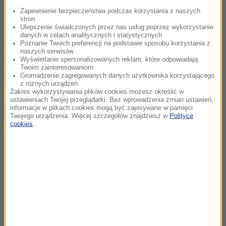
46-letnia Davis, która nominowana była w tym roku
Zapewnienie bezpieczeństwa podczas korzystania z naszych
za rolę w produkcji "Służące", jest wzorem dla
stron
Ulepszenie świadczonych przez nas usług poprzez wykorzystanie
społeczności małego Central Falls w stanie Rhode
danych w celach analitycznych i statystycznych
Poznanie Twoich preferencji na podstawie sposobu korzystania z
Island. Aktorka od lat promuje region i pomaga
naszych serwisów
Wyświetlanie spersonalizowanych reklam, które odpowiadają
instytucjom publicznym. Sama także przekazywała
Twoim zainteresowaniom
Gromadzenie zagregowanych danych użytkownika korzystającego
pieniądze, m.in. na rzecz miejscowej biblioteki.
z różnych urządzeń
Zakres wykorzystywania plików cookies możesz określić w
ustawieniach Twojej przeglądarki. Bez wprowadzenia zmian ustawień,
informacje w plikach cookies mogą być zapisywane w pamięci
Dalsza część artykułu pod materiałem video:
Twojego urządzenia. Więcej szczegółów znajdziesz w
Polityce
cookies
.